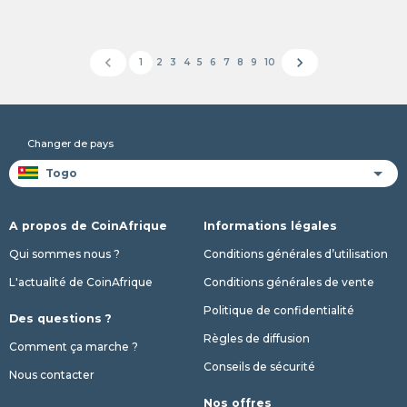
chevron_left
chevron_right
1
2
3
4
5
6
7
8
9
10
Changer de pays
A propos de CoinAfrique
Informations légales
Qui sommes nous ?
Conditions générales d’utilisation
L'actualité de CoinAfrique
Conditions générales de vente
Politique de confidentialité
Des questions ?
Règles de diffusion
Comment ça marche ?
Conseils de sécurité
Nous contacter
Nos offres