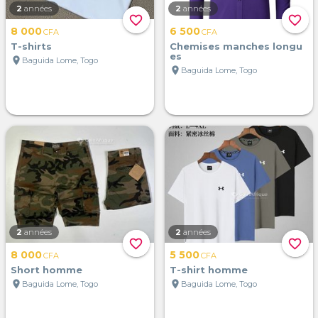
2
années
2
années
favorite_border
favorite_border
8 000
6 500
CFA
CFA
T-shirts
Chemises manches longu
es
location_on
Baguida Lome, Togo
location_on
Baguida Lome, Togo
2
années
2
années
favorite_border
favorite_border
8 000
5 500
CFA
CFA
Short homme
T-shirt homme
location_on
location_on
Baguida Lome, Togo
Baguida Lome, Togo