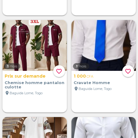
1
mois
1
mois
favorite_border
favorite_border
Prix sur demande
1 000
CFA
Chemise homme pantalon
Cravate Homme
culotte
location_on
Baguida Lome, Togo
location_on
Baguida Lome, Togo