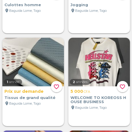
Culottes homme
Jogging
location_on
location_on
Baguida Lome, Togo
Baguida Lome, Togo
1
année
2
années
favorite_border
favorite_border
Prix sur demande
5 000
CFA
Tissus de grand qualité
WELCOME TO KOREOSS H
OUSE BUSINESS
location_on
Baguida Lome, Togo
location_on
Baguida Lome, Togo