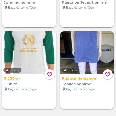
Jogging homme
Pantalon Jeans homme
location_on
location_on
Baguida Lome, Togo
Baguida Lome, Togo
4
années
4
années
favorite_border
favorite_border
3 500
Prix sur demande
CFA
T-shirt
Tenues homme
location_on
location_on
Baguida Lome, Togo
Baguida Lome, Togo