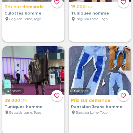
favorite_border
favorite_border
Prix sur demande
15 000
CFA
Culottes homme
Tuniques homme
location_on
location_on
Baguida Lome, Togo
Baguida Lome, Togo
3
années
3
années
favorite_border
favorite_border
28 000
Prix sur demande
CFA
Tuniques homme
Pantalon Jeans homme
location_on
location_on
Baguida Lome, Togo
Baguida Lome, Togo