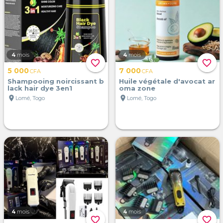
4
mois
4
mois
favorite_border
favorite_border
5 000
7 000
CFA
CFA
Shampooing noircissant b
Huile végétale d'avocat ar
lack hair dye 3en1
oma zone
location_on
location_on
Lomé, Togo
Lomé, Togo
4
mois
4
mois
favorite_border
favorite_border