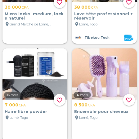
favorite_border
favorite_border
30 000
38 000
CFA
CFA
Micro locks, medium, lock
Lave tête professionnel +
s naturel
réservoir
location_on
location_on
Grand Marché de Lomé, Lomé, Togo
Lomé, Togo
Tibekou Tech
6
mois
6
mois
favorite_border
favorite_border
7 000
8 500
CFA
CFA
Haire fibre powder
Ensemble pour cheveux
location_on
location_on
Lomé, Togo
Lomé, Togo