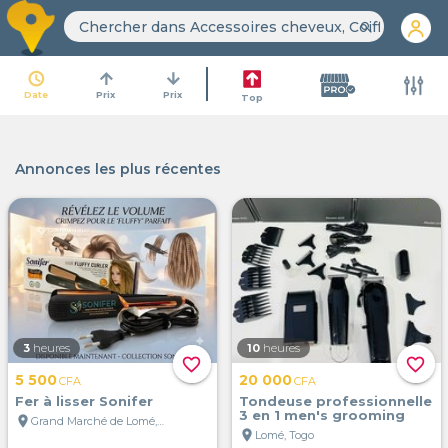
search
access_time
arrow_upward
arrow_downward
Date
Prix
Prix
Top
Annonces les plus récentes
3
heures
10
heures
favorite_border
favorite_border
5 500
20 000
CFA
CFA
Fer à lisser Sonifer
Tondeuse professionnelle
3 en 1 men's grooming
location_on
Grand Marché de Lomé, Lomé, Togo
location_on
Lomé, Togo