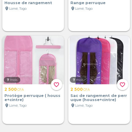
Housse de rangement
Range perruque
location_on
location_on
Lomé, Togo
Lomé, Togo
7
mois
7
mois
favorite_border
favorite_border
2 500
2 500
CFA
CFA
Protège perruque ( houss
Sac de rangement de perr
e+cintre)
uque (housse+cintre)
location_on
location_on
Lomé, Togo
Lomé, Togo