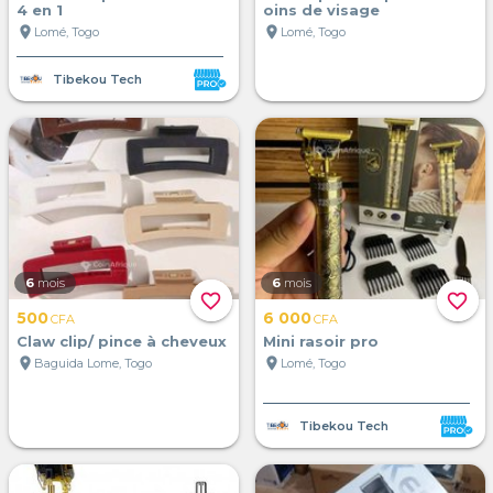
4 en 1
oins de visage
location_on
location_on
Lomé, Togo
Lomé, Togo
Tibekou Tech
6
mois
6
mois
favorite_border
favorite_border
500
6 000
CFA
CFA
Claw clip/ pince à cheveux
Mini rasoir pro
location_on
location_on
Baguida Lome, Togo
Lomé, Togo
Tibekou Tech