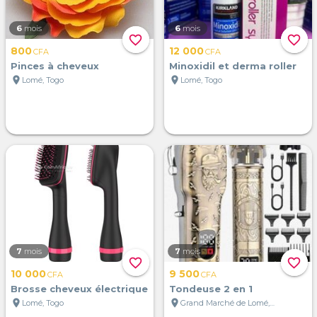
6
mois
6
mois
favorite_border
favorite_border
800
12 000
CFA
CFA
Pinces à cheveux
Minoxidil et derma roller
location_on
location_on
Lomé, Togo
Lomé, Togo
7
mois
7
mois
favorite_border
favorite_border
10 000
9 500
CFA
CFA
Brosse cheveux électrique
Tondeuse 2 en 1
location_on
location_on
Lomé, Togo
Grand Marché de Lomé, Lomé, Togo