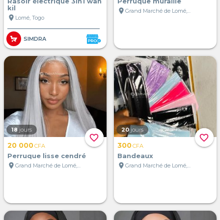
Rasoir électrique 3in1 wah
Perruque muraille
kil
location_on
Grand Marché de Lomé, Lomé, Togo
location_on
Lomé, Togo
SIMDRA
18
jours
20
jours
favorite_border
favorite_border
20 000
300
CFA
CFA
Perruque lisse cendré
Bandeaux
location_on
location_on
Grand Marché de Lomé, Lomé, Togo
Grand Marché de Lomé, Lomé, Togo