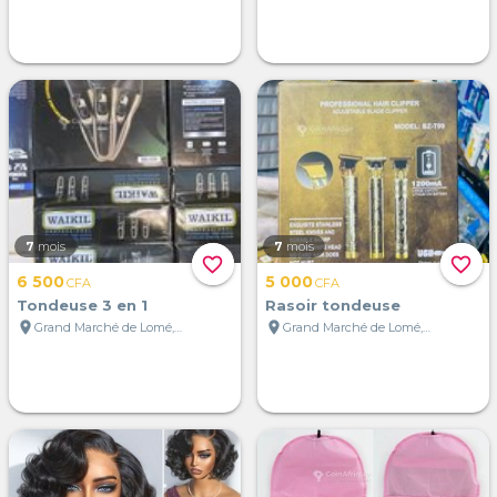
7
mois
7
mois
favorite_border
favorite_border
6 500
5 000
CFA
CFA
Tondeuse 3 en 1
Rasoir tondeuse
location_on
location_on
Grand Marché de Lomé, Lomé, Togo
Grand Marché de Lomé, Lomé, Togo