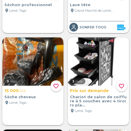
Séchoir professionnel
Lave tête
location_on
location_on
Lomé, Togo
Grand Marché de Lomé, Lomé, Togo
SONIFER TOGO
3
mois
3
mois
favorite_border
favorite_border
15 000
Prix sur demande
CFA
Sèche cheveux
Chariot de salon de coiffu
re à 5 couches avec 4 tiroi
location_on
Lomé, Togo
rs pla...
location_on
Lomé, Togo