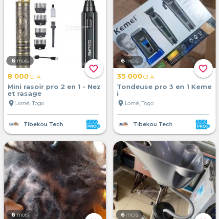
6
mois
6
mois
favorite_border
favorite_border
8 000
35 000
CFA
CFA
Mini rasoir pro 2 en 1 - Nez
Tondeuse pro 3 en 1 Keme
et rasage
i
location_on
location_on
Lomé, Togo
Lomé, Togo
Tibekou Tech
Tibekou Tech
6
mois
6
mois