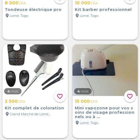
8 000
10 000
CFA
CFA
Tondeuse électrique pro
Kit barber professionnel
location_on
location_on
Lomé, Togo
Lomé, Togo
4
mois
4
mois
favorite_border
favorite_border
2 500
15 000
CFA
CFA
Kit complet de coloration
Mini vapozone pour vos s
oins de visage profession
location_on
Grand Marché de Lomé, Lomé, Togo
nels ou à ...
location_on
Lomé, Togo