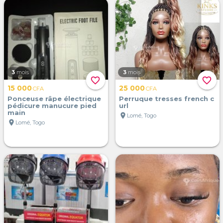
3
mois
3
mois
favorite_border
favorite_border
15 000
25 000
CFA
CFA
Ponceuse râpe électrique
Perruque tresses french c
pédicure manucure pied
url
main
location_on
Lomé, Togo
location_on
Lomé, Togo