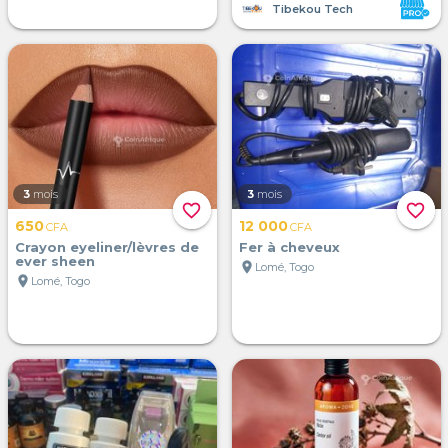
Tibekou Tech
3
mois
3
mois
favorite_border
favorite_border
650
12 000
CFA
CFA
Crayon eyeliner/lèvres de
Fer à cheveux
ever sheen
location_on
Lomé, Togo
location_on
Lomé, Togo