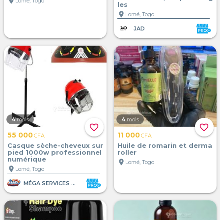
location_on
Lomé, Togo
les
location_on
Lomé, Togo
JAD
4
mois
4
mois
favorite_border
favorite_border
55 000
11 000
CFA
CFA
Casque sèche-cheveux sur
Huile de romarin et derma
pied 1000w professionnel
roller
numérique
location_on
Lomé, Togo
location_on
Lomé, Togo
MÉGA SERVICES ET VENTE