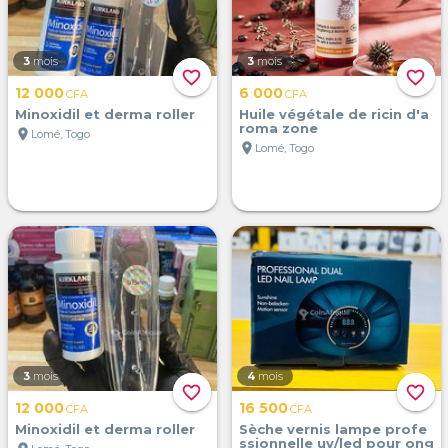
3
mois
3
mois
favorite_border
favorite_border
12 000
6 000
CFA
CFA
Minoxidil et derma roller
Huile végétale de ricin d'a
roma zone
location_on
Lomé, Togo
location_on
Lomé, Togo
3
mois
4
mois
favorite_border
favorite_border
12 000
16 500
CFA
CFA
Minoxidil et derma roller
Sèche vernis lampe profe
ssionnelle uv/led pour ong