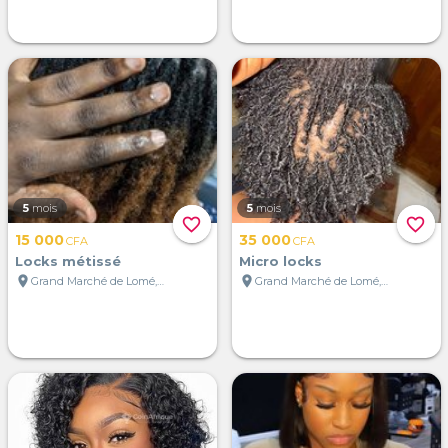
5
mois
5
mois
favorite_border
favorite_border
15 000
35 000
CFA
CFA
Locks métissé
Micro locks
location_on
location_on
Grand Marché de Lomé, Lomé, Togo
Grand Marché de Lomé, Lomé, Togo