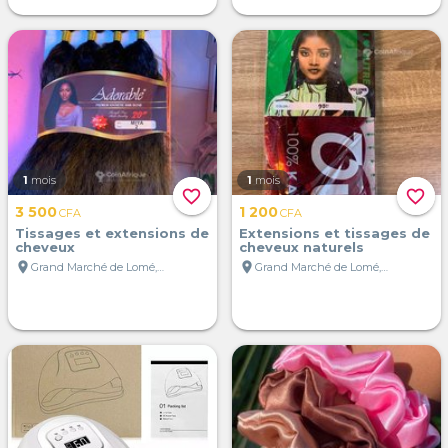
1
mois
1
mois
favorite_border
favorite_border
3 500
1 200
CFA
CFA
Tissages et extensions de
Extensions et tissages de
cheveux
cheveux naturels
location_on
location_on
Grand Marché de Lomé, Lomé, Togo
Grand Marché de Lomé, Lomé, Togo