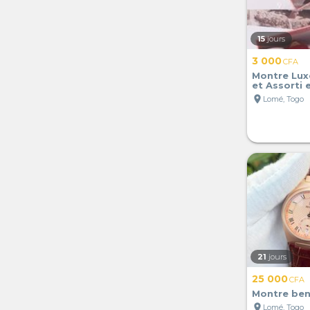
15
jours
3 000
CFA
Montre Lux
et Assorti 
location_on
Lomé, Togo
21
jours
25 000
CFA
Montre ben
location_on
Lomé, Togo