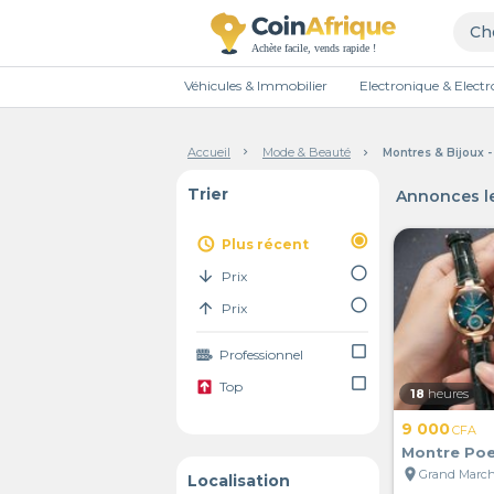
Véhicules & Immobilier
Electronique & Elec
Accueil
Mode & Beauté
Montres & Bijoux 
Trier
Annonces le
radio_button_checked
access_time
Plus récent
radio_button_unchecked
arrow_downward
Prix
radio_button_unchecked
arrow_upward
Prix
check_box_outline_blank
Professionnel
check_box_outline_blank
Top
18
heures
9 000
CFA
Montre Po
location_on
Localisation