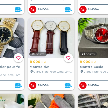
SIMDRA
SIMDRA
19
heures
21
heures
favorite_border
favorite_border
8 000
9 000
CFA
CFA
ier pour fe
Montre dw
Montre Casio
location_on
location_on
Grand Marché de Lomé, Lomé, Togo
Grand Marché de Lomé, Lomé, Togo
SIMDRA
SIMDRA