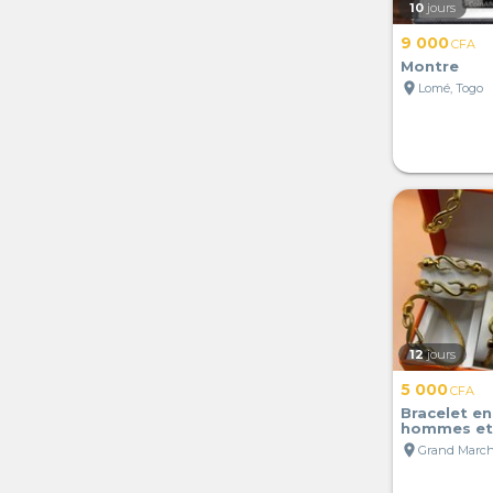
10
jours
9 000
CFA
Montre
location_on
Lomé, Togo
12
jours
5 000
CFA
Bracelet en
hommes et
location_on