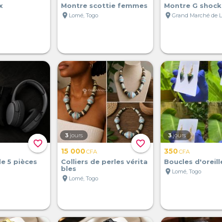
x
Montre scottie femmes
Montre G shock
location_on
location_on
Lomé, Togo
3
jours
3
jours
favorite_border
favorite_border
15 000
350
CFA
CFA
e 5 pièces
Colliers de perles vérita
Boucles d'oreill
bles
location_on
Lomé, Togo
location_on
Lomé, Togo