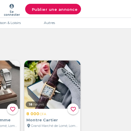
account_circle
Publier une annonce
Se
connecter
son & Loisirs
Autres
18
heures
favorite_border
favorite_border
8 000
CFA
emme
Montre Cartier
location_on
Grand Marché de Lomé, Lomé, Togo
Grand Marché de Lomé, Lomé, Togo