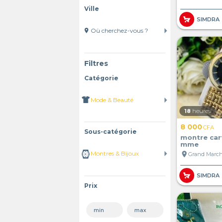
Ville
SIMDRA
location_on
Filtres
Catégorie
18
heures
8 000
CFA
Sous-catégorie
montre cart
mme
location_on
SIMDRA
Prix