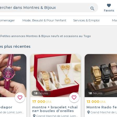
favorite
search
Favoris
tromenager
Mode, Beauté & Pour l'enfant
Services & Emploi
Mai
Publicité
- Petites annonces Montres & Bijoux neufs et occasions au Togo
s plus récentes
18
heures
18
heures
favorite_border
favorite_border
17 000
13 000
CFA
CFA
edagor
montre + bracelet +chaî
Montre Rado f
ne+ boucles d’oreilles
location_on
Grand Marché de Lomé, Lomé, Togo
location_on
Grand Marché de Lomé, Lomé, Togo