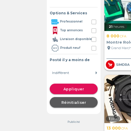
Options & Services
Professionnel
21
heures
Top annonces
8 000
CFA
Livraison disponible
Montre Rol
location_on
Produit neuf
Posté il y a moins de
SIMDRA
Appliquer
Réinitialiser
1
jour
Publicité
13 000
CFA