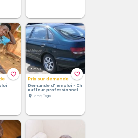
3
mois
favorite_border
favorite_border
de
Prix sur demande
loi
Demande d' emploi - Ch
auffeur professionnel
location_on
Lomé, Togo