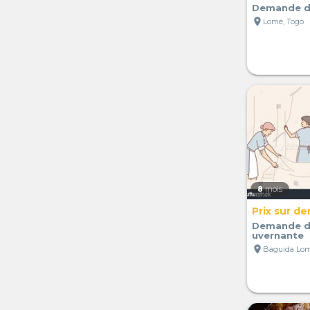
Demande d
location_on
Lomé, Togo
8
mois
Prix sur d
Demande d'
uvernante
location_on
Baguida Lom