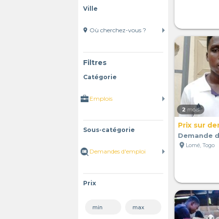
Ville
location_on
Filtres
Catégorie
2
mois
Prix sur d
Sous-catégorie
Demande d
location_on
Lomé, Togo
Prix