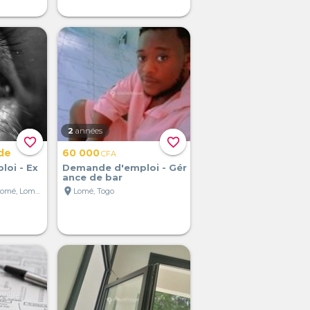
2
années
favorite_border
favorite_border
de
60 000
CFA
oi - Ex
Demande d'emploi - Gér
ance de bar
location_on
Grand Marché de Lomé, Lomé, Togo
Lomé, Togo