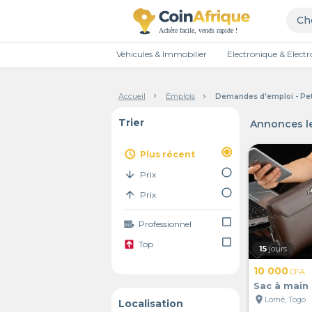
Véhicules & Immobilier
Electronique & Elec
Accueil
Emplois
Demandes d'emploi - Pe
Trier
Annonces le
radio_button_checked
access_time
Plus récent
radio_button_unchecked
arrow_downward
Prix
radio_button_unchecked
arrow_upward
Prix
check_box_outline_blank
Professionnel
check_box_outline_blank
Top
15
jours
10 000
CFA
Sac à mai
location_on
Lomé, Togo
Localisation