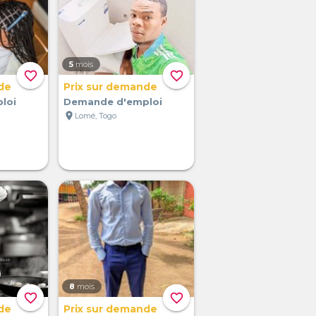
5
mois
favorite_border
favorite_border
de
Prix sur demande
loi
Demande d'emploi
location_on
Lomé, Togo
8
mois
favorite_border
favorite_border
de
Prix sur demande