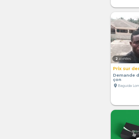
2
années
Prix sur d
Demande d'
çon
location_on
Baguida Lom