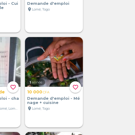
oi - Cui
Demande d'emploi
le
location_on
Lomé, Togo
1
année
favorite_border
favorite_border
de
10 000
CFA
oi - cha
Demande d'emploi - Mé
nage + cuisine
location_on
Grand Marché de Lomé, Lomé, Togo
Lomé, Togo