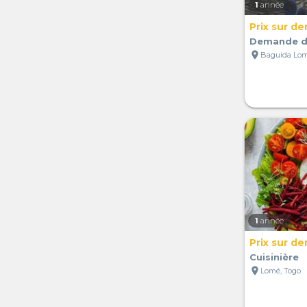
1
année
Prix sur d
Demande d
location_on
Baguida Lom
1
année
Prix sur d
Cuisinière
location_on
Lomé, Togo