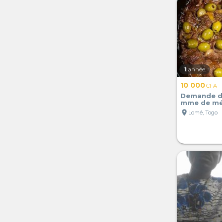
1
année
10 000
CFA
Demande d'
mme de m
location_on
Lomé, Togo