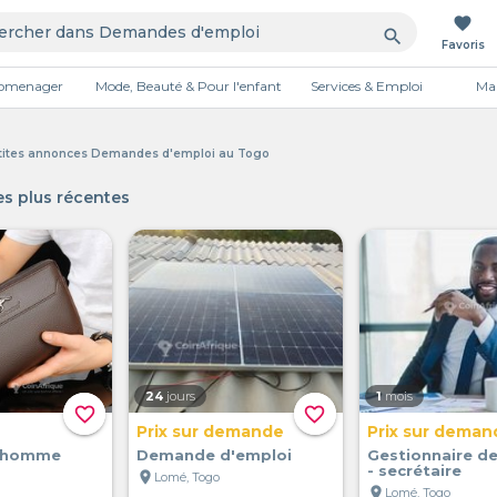
favorite
search
Favoris
tromenager
Mode, Beauté & Pour l'enfant
Services & Emploi
Mai
Publicité
tites annonces Demandes d'emploi au Togo
s plus récentes
24
jours
1
mois
favorite_border
favorite_border
Prix sur demande
Prix sur deman
n homme
Demande d'emploi
Gestionnaire de
- secrétaire
location_on
Lomé, Togo
location_on
Lomé, Togo