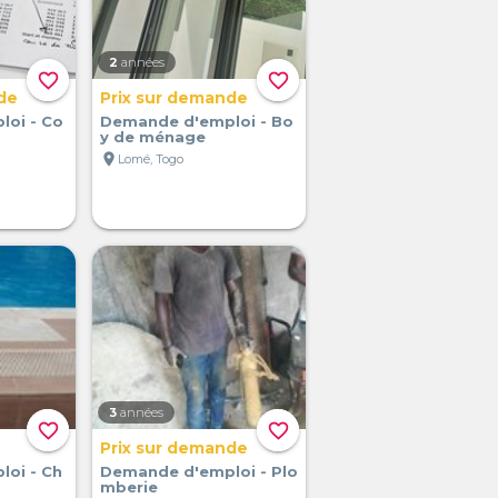
2
années
favorite_border
favorite_border
de
Prix sur demande
oi - Co
Demande d'emploi - Bo
y de ménage
location_on
Lomé, Togo
3
années
favorite_border
favorite_border
Prix sur demande
oi - Ch
Demande d'emploi - Plo
mberie