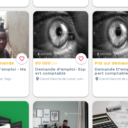
2
années
2
années
favorite_border
favorite_border
emande
60 000
Prix sur deman
CFA
emploi - Ma
Demande d'emploi- Exp
Demande D'empl
ert comptable
pert comptable
location_on
location_on
e, Togo
Grand Marché de Lomé, Lomé, Togo