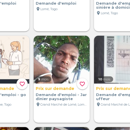
'emploi
Demande d'emploi
Demande d'empl
sinière à domici
location_on
Lomé, Togo
location_on
Lomé, Togo
9
mois
10
mois
favorite_border
favorite_border
emande
Prix sur demande
Prix sur deman
emploi - go
Demande d'emploi - Jar
Demande d'empl
dinier paysagiste
uffeur
location_on
location_on
e, Togo
Grand Marché de Lomé, Lomé, Togo