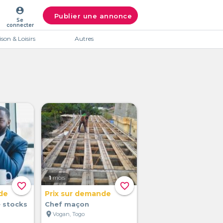
account_circle
Publier une annonce
Se
connecter
son & Loisirs
Autres
1
mois
favorite_border
favorite_border
de
Prix sur demande
 stocks
Chef maçon
location_on
Vogan, Togo