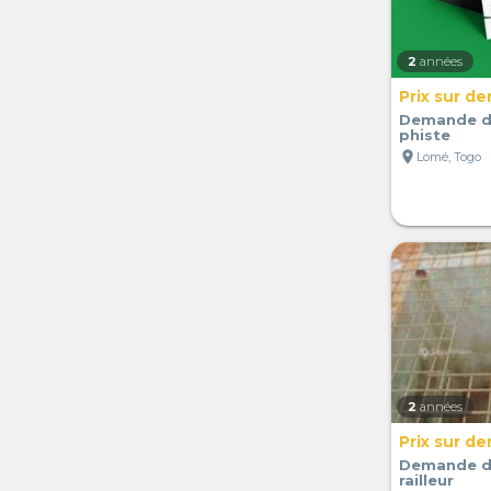
2
années
Prix sur d
Demande d'
phiste
location_on
Lomé, Togo
2
années
Prix sur d
Demande d'
railleur