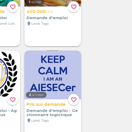
1
année
favorite_border
favorite_border
de
400 000
CFA
loi
Demande d'emploi
location_on
Grand Marché de Lomé, Lomé, Togo
Lomé, Togo
2
années
favorite_border
favorite_border
Prix sur demande
oi - Ag
Demande d'emploi - Ge
aux
stionnaire logistique
location_on
Lomé, Togo