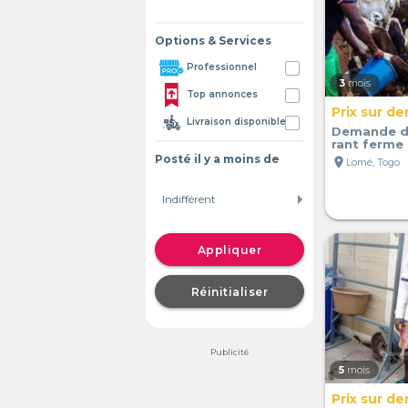
Options & Services
Professionnel
3
mois
Top annonces
Prix sur d
Livraison disponible
Demande d'
rant ferme
Posté il y a moins de
location_on
Lomé, Togo
Appliquer
Réinitialiser
Publicité
5
mois
Prix sur d