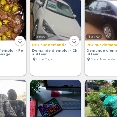
1
année
1
année
favorite_border
favorite_border
Prix sur demande
Prix sur deman
emploi - Fe
Demande d'emploi - Ch
Demande d'emp
énage
auffeur
uffeur
location_on
location_on
Lomé, Togo