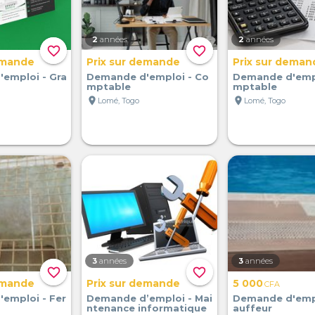
2
années
2
années
favorite_border
favorite_border
emande
Prix sur demande
Prix sur deman
emploi - Gra
Demande d'emploi - Co
Demande d'empl
mptable
mptable
location_on
location_on
Lomé, Togo
Lomé, Togo
3
années
3
années
favorite_border
favorite_border
emande
Prix sur demande
5 000
CFA
emploi - Fer
Demande d’emploi - Mai
Demande d'empl
ntenance informatique
auffeur