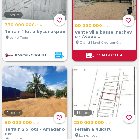
1
heure
favorite_border
favorite_border
370 000 000
60 000 000
CFA
CFA
Terrain 1 lot à Nyconakpoe
Vente villa basse inachev
é - Avépo...
location_on
Lomé, Togo
location_on
Grand Marché de Lomé, Lomé, Togo
CONTACTER
PASCAL-GROUP IMMOBILIER
1
heure
1
heure
favorite_border
favorite_border
60 000 000
230 000 000
CFA
CFA
Terrain 2,5 lots - Amadaho
Terrain à Nukafu
me
location_on
Lomé, Togo