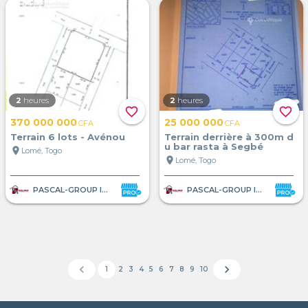
2
heures
2
heures
favorite_border
favorite_border
370 000 000
25 000 000
CFA
CFA
Terrain 6 lots - Avénou
Terrain derrière à 300m d
u bar rasta à Segbé
location_on
Lomé, Togo
location_on
Lomé, Togo
PASCAL-GROUP IMMOBILIER
PASCAL-GROUP IMMOBILIER
chevron_left
chevron_right
1
2
3
4
5
6
7
8
9
10