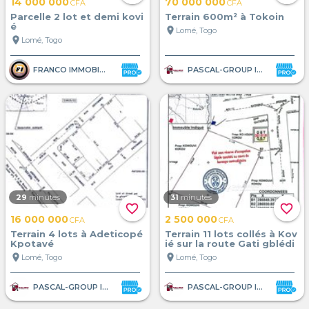
14 000 000
70 000 000
CFA
CFA
Parcelle 2 lot et demi kovi
Terrain 600m² à Tokoin
é
location_on
Lomé, Togo
location_on
Lomé, Togo
FRANCO IMMOBILIER
PASCAL-GROUP IMMOBILIER
29
minutes
31
minutes
favorite_border
favorite_border
16 000 000
2 500 000
CFA
CFA
Terrain 4 lots à Adeticopé
Terrain 11 lots collés à Kov
Kpotavé
ié sur la route Gati gblédi
location_on
location_on
Lomé, Togo
Lomé, Togo
PASCAL-GROUP IMMOBILIER
PASCAL-GROUP IMMOBILIER