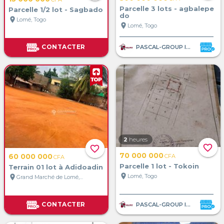
Parcelle 3 lots - agbalepe
Parcelle 1/2 lot - Sagbado
do
location_on
Lomé, Togo
location_on
Lomé, Togo
CONTACTER
PASCAL-GROUP IMMOBILIER
2
heures
favorite_border
favorite_border
70 000 000
60 000 000
CFA
CFA
Parcelle 1 lot - Tokoin
Terrain 01 lot à Adidoadin
location_on
Lomé, Togo
location_on
Grand Marché de Lomé, Lomé, Togo
CONTACTER
PASCAL-GROUP IMMOBILIER