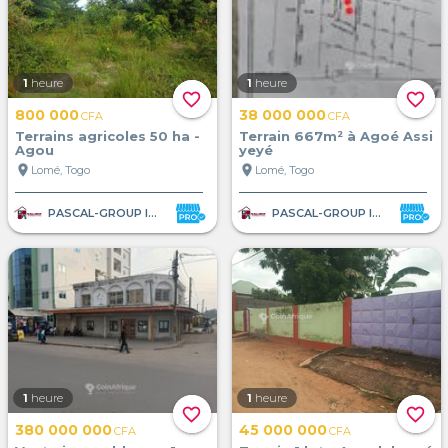
1
heure
1
heure
favorite_border
favorite_border
800 000
38 000 000
CFA
CFA
Terrains agricoles 50 ha -
Terrain 667m² à Agoé Assi
Agou
yeyé
location_on
location_on
Lomé, Togo
Lomé, Togo
PASCAL-GROUP IMMOBILIER
PASCAL-GROUP IMMOBILIER
1
heure
1
heure
favorite_border
favorite_border
380 000 000
45 000 000
CFA
CFA