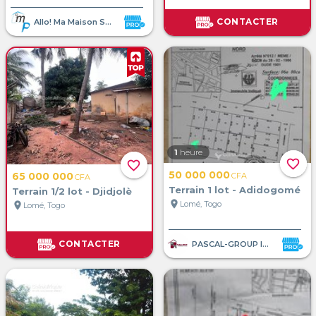
CONTACTER
Allo! Ma Maison SARL
1
heure
favorite_border
favorite_border
50 000 000
65 000 000
CFA
CFA
Terrain 1 lot - Adidogomé
Terrain 1/2 lot - Djidjolè
location_on
Lomé, Togo
location_on
Lomé, Togo
CONTACTER
PASCAL-GROUP IMMOBILIER