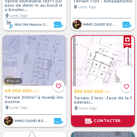
Vente immeuble rez+1 sur
Terrain 1 lot - Amadahomé
plus de demi ½ au bord d
location_on
Lomé, Togo
u boulev...
location_on
Lomé, Togo
Allo! Ma Maison SARL
IMMO DAVID B.E.A.M
1
heure
favorite_border
favorite_border
45 000 000
350 000 000
CFA
CFA
Terrain 300m² à Avedji lim
Terrain 3 lots -face de la f
ousine
édérati...
location_on
Lomé, Togo
location_on
Lomé, Togo
CONTACTER
IMMO DAVID B.E.A.M