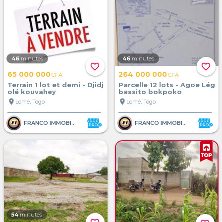
46
minutes
46
minutes
favorite_border
favorite_border
65 000 000
264 000 000
CFA
CFA
Terrain 1 lot et demi - Djidj
Parcelle 12 lots - Agoe Lég
olé kouvahey
bassito bokpoko
location_on
location_on
Lomé, Togo
Lomé, Togo
FRANCO IMMOBILIER
FRANCO IMMOBILIER
54
minutes