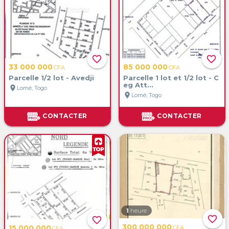
favorite_border
favorite_border
33 000 000
85 000 000
CFA
CFA
Parcelle 1/2 lot - Avedji
Parcelle 1 lot et 1/2 lot - C
eg Att...
location_on
Lomé, Togo
location_on
Lomé, Togo
CONTACTER
CONTACTER
1
heure
favorite_border
favorite_border
300 000 000
15 000 000
CFA
CFA