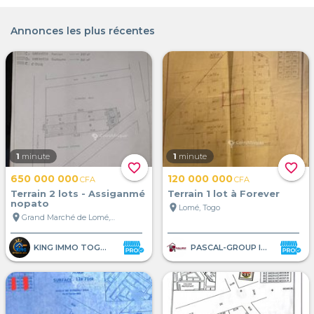
Annonces les plus récentes
1
minute
1
minute
favorite_border
favorite_border
650 000 000
120 000 000
CFA
CFA
Terrain 2 lots - Assiganmé
Terrain 1 lot à Forever
nopato
location_on
Lomé, Togo
location_on
Grand Marché de Lomé, Lomé, Togo
KING IMMO TOGO-DIASPORA OFFICI
PASCAL-GROUP IMMOBILIER