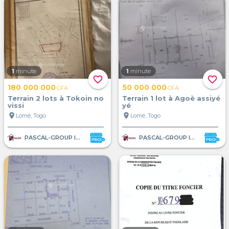
1
minute
1
minute
favorite_border
favorite_border
180 000 000
50 000 000
CFA
CFA
Terrain 2 lots à Tokoin no
Terrain 1 lot à Agoè assiyé
vissi
yé
location_on
location_on
Lomé, Togo
Lomé, Togo
PASCAL-GROUP IMMOBILIER
PASCAL-GROUP IMMOBILIER