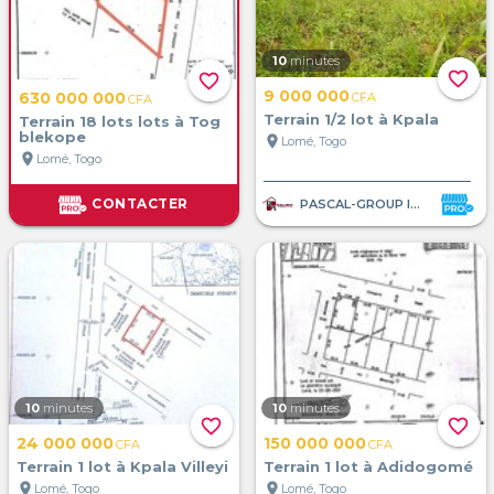
10
minutes
favorite_border
favorite_border
9 000 000
630 000 000
CFA
CFA
Terrain 1/2 lot à Kpala
Terrain 18 lots lots à Tog
blekope
location_on
Lomé, Togo
location_on
Lomé, Togo
CONTACTER
PASCAL-GROUP IMMOBILIER
10
minutes
10
minutes
favorite_border
favorite_border
24 000 000
150 000 000
CFA
CFA
Terrain 1 lot à Kpala Villeyi
Terrain 1 lot à Adidogomé
location_on
location_on
Lomé, Togo
Lomé, Togo