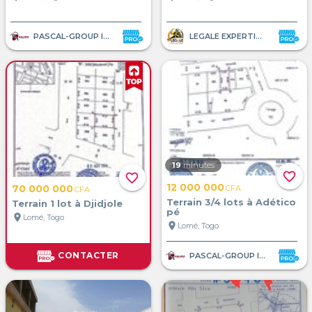
PASCAL-GROUP IMMOBILIER
LEGALE EXPERTISE AFRIQUE
19
minutes
favorite_border
favorite_border
12 000 000
70 000 000
CFA
CFA
Terrain 3/4 lots à Adético
Terrain 1 lot à Djidjole
pé
location_on
Lomé, Togo
location_on
Lomé, Togo
CONTACTER
PASCAL-GROUP IMMOBILIER