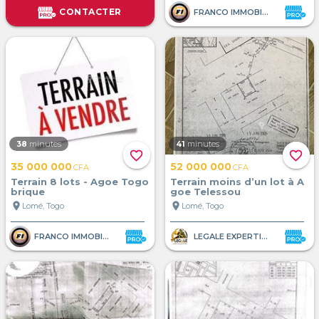
CONTACTER
FRANCO IMMOBILIER
38
minutes
41
minutes
favorite_border
favorite_border
35 000 000
52 000 000
CFA
CFA
Terrain 8 lots - Agoe Togo
Terrain moins d’un lot à A
brique
goe Telessou
location_on
location_on
Lomé, Togo
Lomé, Togo
FRANCO IMMOBILIER
LEGALE EXPERTISE AFRIQUE