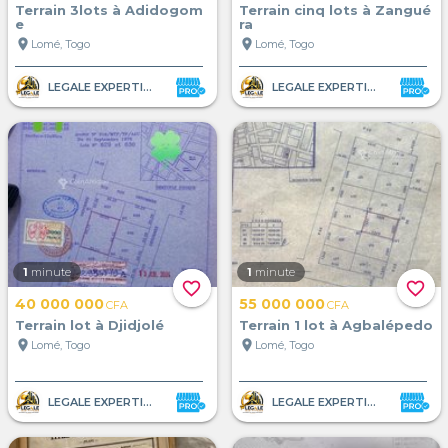
Terrain 3lots à Adidogom
Terrain cinq lots à Zangué
e
ra
location_on
location_on
Lomé, Togo
Lomé, Togo
LEGALE EXPERTISE AFRIQUE
LEGALE EXPERTISE AFRIQUE
1
minute
1
minute
favorite_border
favorite_border
40 000 000
55 000 000
CFA
CFA
Terrain lot à Djidjolé
Terrain 1 lot à Agbalépedo
location_on
location_on
Lomé, Togo
Lomé, Togo
LEGALE EXPERTISE AFRIQUE
LEGALE EXPERTISE AFRIQUE