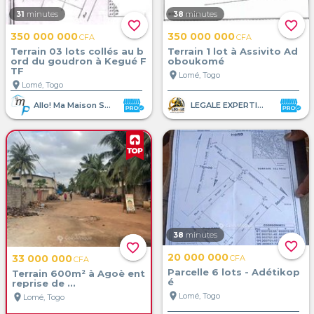
31
minutes
38
minutes
favorite_border
favorite_border
350 000 000
350 000 000
CFA
CFA
Terrain 03 lots collés au b
Terrain 1 lot à Assivito Ad
ord du goudron à Kegué F
oboukomé
TF
location_on
Lomé, Togo
location_on
Lomé, Togo
Allo! Ma Maison SARL
LEGALE EXPERTISE AFRIQUE
38
minutes
favorite_border
favorite_border
20 000 000
33 000 000
CFA
CFA
Parcelle 6 lots - Adétikop
Terrain 600m² à Agoè ent
é
reprise de ...
location_on
Lomé, Togo
location_on
Lomé, Togo