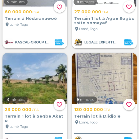
9
minutes
9
minutes
favorite_border
favorite_border
60 000 000
27 000 000
CFA
CFA
Terrain à Hédzranawoé
Terrain 1 lot à Agoe Sogbo
ssito somayaf
location_on
Lomé, Togo
location_on
Lomé, Togo
PASCAL-GROUP IMMOBILIER
LEGALE EXPERTISE AFRIQUE
9
minutes
9
minutes
favorite_border
favorite_border
23 000 000
130 000 000
CFA
CFA
Terrain 1 lot à Segbe Akat
Terrain lot à Djidjole
o
location_on
Lomé, Togo
location_on
Lomé, Togo