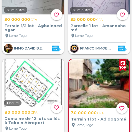
55
minutes
55
minutes
favorite_border
favorite_border
30 000 000
35 000 000
CFA
CFA
Terrain 1/2 lot - Agbaleped
Parcelle 1 lot - Amandaho
ogan
mé
location_on
location_on
Lomé, Togo
Lomé, Togo
IMMO DAVID B.E.A.M
FRANCO IMMOBILIER
1
heure
favorite_border
favorite_border
80 000 000
30 000 000
CFA
CFA
Domaine de 12 lots collés
Terrain 1 lot - Adidogomé
à Tokoin Aéroport
location_on
Lomé, Togo
location_on
Lomé, Togo