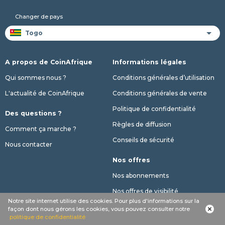
Changer de pays
A propos de CoinAfrique
Informations légales
Qui sommes nous ?
Conditions générales d’utilisation
L'actualité de CoinAfrique
Conditions générales de vente
Politique de confidentialité
Des questions ?
Règles de diffusion
Comment ça marche ?
Conseils de sécurité
Nous contacter
Nos offres
Nos abonnements
Nos offres de visibilité
Notre site internet utilise des cookies. Pour plus d'informations sur la
Limitation annonces gratuites
façon dont nous gérons les cookies, vous pouvez consulter notre
politique de confidentialité