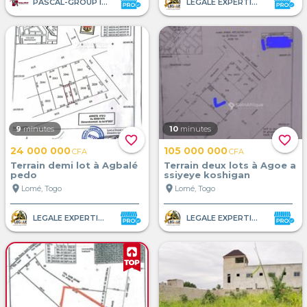
PASCAL-GROUP IMMOBILIER
LEGALE EXPERTISE AFRIQUE
9
minutes
10
minutes
favorite_border
favorite_border
24 000 000
105 000 000
CFA
CFA
Terrain demi lot à Agbalé
Terrain deux lots à Agoe a
pedo
ssiyeye koshigan
location_on
location_on
Lomé, Togo
Lomé, Togo
LEGALE EXPERTISE AFRIQUE
LEGALE EXPERTISE AFRIQUE