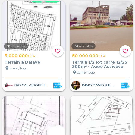
31
minutes
31
minutes
favorite_border
favorite_border
3 000 000
50 000 000
CFA
CFA
Terrain à Dalavé
Terrain 1/2 lot carré 12/25
300m² - Agoé Assiyéyé
location_on
Lomé, Togo
location_on
Lomé, Togo
PASCAL-GROUP IMMOBILIER
IMMO DAVID B.E.A.M