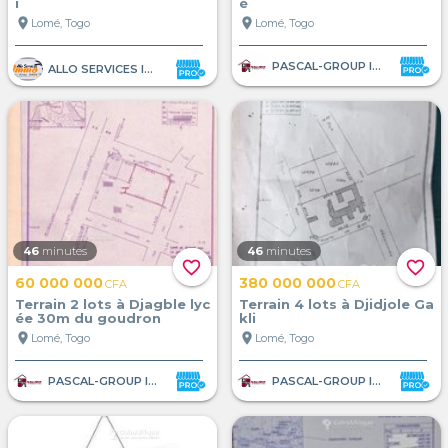
i
é
location_on
location_on
Lomé, Togo
Lomé, Togo
PASCAL-GROUP IMMOBILIER
ALLO SERVICES IMMO
46
minutes
46
minutes
favorite_border
favorite_border
60 000 000
380 000 000
CFA
CFA
Terrain 2 lots à Djagble lyc
Terrain 4 lots à Djidjole Ga
ée 30m du goudron
kli
location_on
location_on
Lomé, Togo
Lomé, Togo
PASCAL-GROUP IMMOBILIER
PASCAL-GROUP IMMOBILIER