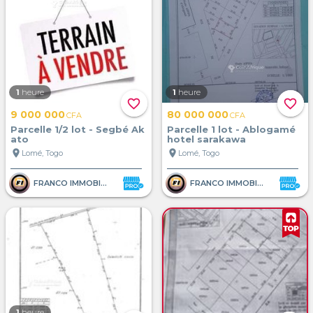
1
heure
1
heure
favorite_border
favorite_border
9 000 000
80 000 000
CFA
CFA
Parcelle 1/2 lot - Segbé Ak
Parcelle 1 lot - Ablogamé
ato
hotel sarakawa
location_on
location_on
Lomé, Togo
Lomé, Togo
FRANCO IMMOBILIER
FRANCO IMMOBILIER
1
heure