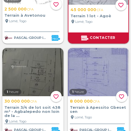
favorite_border
favorite_border
2 500 000
45 000 000
CFA
CFA
Terrain à Avetonou
Terrain 1 lot - Agoè
location_on
Lomé, Togo
location_on
Lomé, Togo
CONTACTER
PASCAL-GROUP IMMOBILIER
1
heure
1
heure
favorite_border
favorite_border
30 000 000
8 000 000
CFA
CFA
Terrain 3/4 de lot soit 438
Terrain à Apessito Gbeset
m² - Agbalepedo non loin
sen
de la ...
location_on
Lomé, Togo
location_on
Lomé, Togo
PASCAL-GROUP IMMOBILIER
PASCAL-GROUP IMMOBILIER