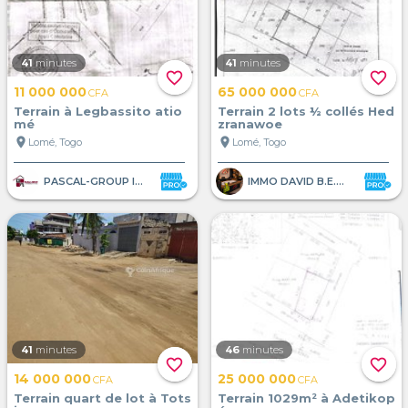
41
minutes
41
minutes
favorite_border
favorite_border
11 000 000
65 000 000
CFA
CFA
Terrain à Legbassito atio
Terrain 2 lots ½ collés Hed
mé
zranawoe
location_on
location_on
Lomé, Togo
Lomé, Togo
PASCAL-GROUP IMMOBILIER
IMMO DAVID B.E.A.M
41
minutes
46
minutes
favorite_border
favorite_border
14 000 000
25 000 000
CFA
CFA
Terrain quart de lot à Tots
Terrain 1029m² à Adetikop