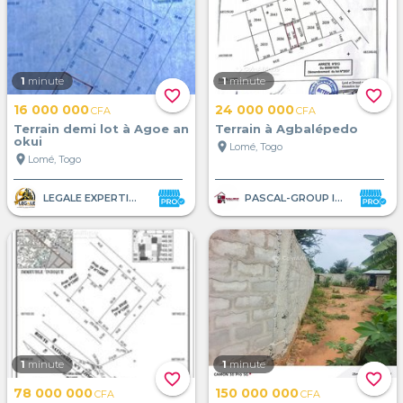
1
minute
1
minute
favorite_border
favorite_border
16 000 000
24 000 000
CFA
CFA
Terrain demi lot à Agoe an
Terrain à Agbalépedo
okui
location_on
Lomé, Togo
location_on
Lomé, Togo
LEGALE EXPERTISE AFRIQUE
PASCAL-GROUP IMMOBILIER
1
minute
1
minute
favorite_border
favorite_border
78 000 000
150 000 000
CFA
CFA