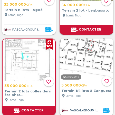
favorite_border
favorite_border
35 000 000
14 000 000
CFA
CFA
Terrain 8 lots - Agoè
Terrain 2 lot - Legbassito
location_on
Lomé, Togo
location_on
Lomé, Togo
CONTACTER
PASCAL-GROUP IMMOBILIER
55
minutes
favorite_border
favorite_border
5 500 000
35 000 000
CFA
CFA
Terrain 1/4 lots à Zanguera
Terrain 2 lots collés derri
ère phar...
location_on
Lomé, Togo
location_on
Lomé, Togo
CONTACTER
PASCAL-GROUP IMMOBILIER