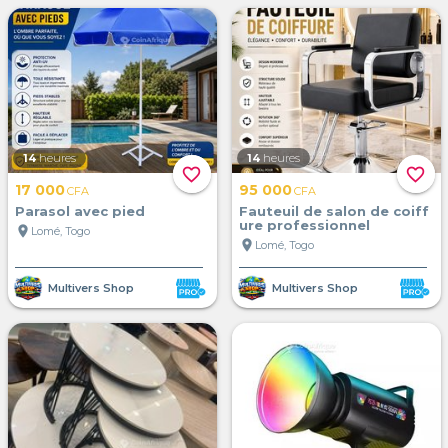
14
heures
14
heures
favorite_border
favorite_border
17 000
95 000
CFA
CFA
Parasol avec pied
Fauteuil de salon de coiff
ure professionnel
location_on
Lomé, Togo
location_on
Lomé, Togo
Multivers Shop
Multivers Shop