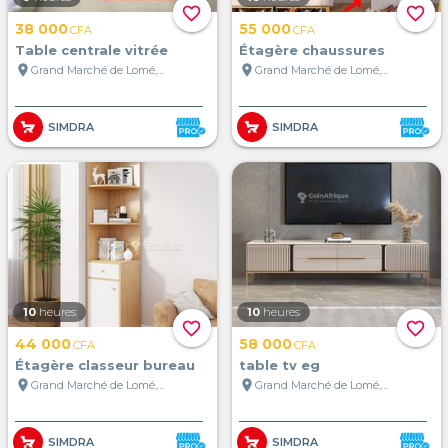
favorite_border
favorite_border
38 000
55 000
CFA
CFA
Table centrale vitrée
Étagère chaussures
location_on
location_on
Grand Marché de Lomé, Lomé, Togo
Grand Marché de Lomé, Lomé, Togo
SIMDRA
SIMDRA
10
heures
10
heures
favorite_border
favorite_border
44 000
58 000
CFA
CFA
Étagère classeur bureau
table tv eg
location_on
location_on
Grand Marché de Lomé, Lomé, Togo
Grand Marché de Lomé, Lomé, Togo
SIMDRA
SIMDRA