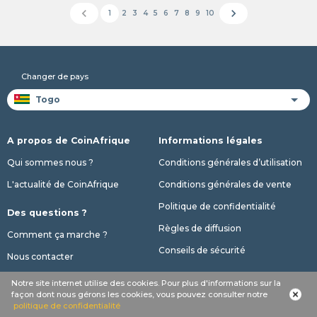
chevron_left
chevron_right
1
2
3
4
5
6
7
8
9
10
Changer de pays
A propos de CoinAfrique
Informations légales
Qui sommes nous ?
Conditions générales d’utilisation
L'actualité de CoinAfrique
Conditions générales de vente
Politique de confidentialité
Des questions ?
Règles de diffusion
Comment ça marche ?
Conseils de sécurité
Nous contacter
Nos offres
Notre site internet utilise des cookies. Pour plus d'informations sur la
façon dont nous gérons les cookies, vous pouvez consulter notre
Nos abonnements
politique de confidentialité