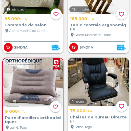
15
minutes
15
minutes
favorite_border
favorite_border
95 000
165 000
CFA
CFA
Commode de salon
Table centrale ergonomiq
ue
location_on
Grand Marché de Lomé, Lomé, Togo
location_on
Grand Marché de Lomé, Lomé, Togo
SIMDRA
SIMDRA
1
heure
favorite_border
favorite_border
75 000
9 000
CFA
CFA
Chaises de bureau Directe
Paire d'oreillers orthopéd
ur
iques
location_on
Lomé, Togo
location_on
Lomé, Togo