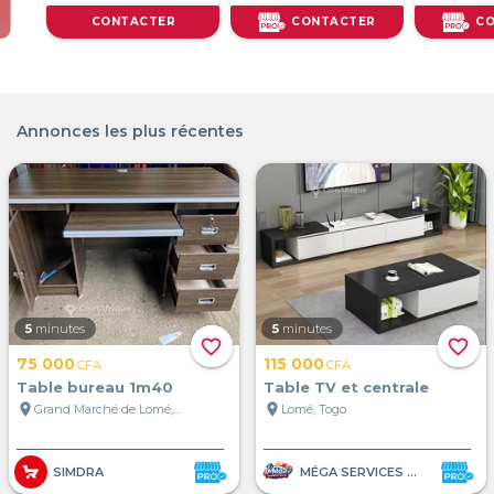
R
CONTACTER
CONTACTER
Annonces les plus récentes
5
minutes
5
minutes
favorite_border
favorite_border
75 000
115 000
CFA
CFA
Table bureau 1m40
Table TV et centrale
location_on
location_on
Grand Marché de Lomé, Lomé, Togo
Lomé, Togo
SIMDRA
MÉGA SERVICES ET VENTE