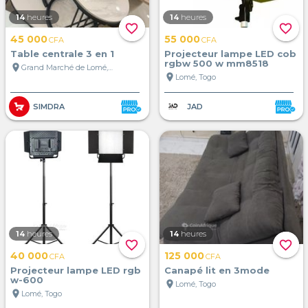
14
heures
14
heures
favorite_border
favorite_border
45 000
55 000
CFA
CFA
Table centrale 3 en 1
Projecteur lampe LED cob
rgbw 500 w mm8518
location_on
Grand Marché de Lomé, Lomé, Togo
location_on
Lomé, Togo
SIMDRA
JAD
14
heures
14
heures
favorite_border
favorite_border
40 000
125 000
CFA
CFA
Projecteur lampe LED rgb
Canapé lit en 3mode
w-600
location_on
Lomé, Togo
location_on
Lomé, Togo