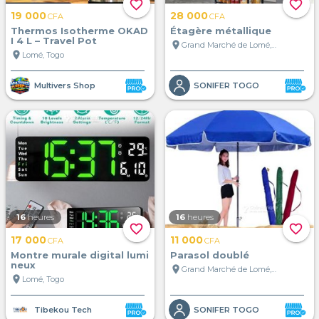
favorite_border
favorite_border
19 000
28 000
CFA
CFA
Thermos Isotherme OKAD
Étagère métallique
I 4 L – Travel Pot
location_on
Grand Marché de Lomé, Lomé, Togo
location_on
Lomé, Togo
Multivers Shop
SONIFER TOGO
16
heures
16
heures
favorite_border
favorite_border
17 000
11 000
CFA
CFA
Montre murale digital lumi
Parasol doublé
neux
location_on
Grand Marché de Lomé, Lomé, Togo
location_on
Lomé, Togo
Tibekou Tech
SONIFER TOGO