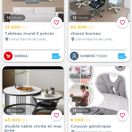
12
heures
12
heures
favorite_border
favorite_border
25 000
60 000
CFA
CFA
Tableau mural 5 pièces
chaise bureau
location_on
location_on
Grand Marché de Lomé, Lomé, Togo
Grand Marché de Lomé, Lomé, Togo
SIMDRA
SONIFER TOGO
13
heures
13
heures
favorite_border
favorite_border
45 000
8 000
CFA
CFA
double table vitrée et mar
Coussin générique
brée