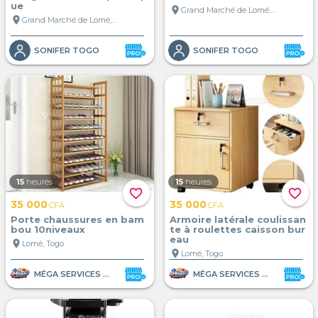
ue
location_on
Grand Marché de Lomé, Lomé, Togo
location_on
Grand Marché de Lomé, Lomé, Togo
SONIFER TOGO
SONIFER TOGO
15
heures
15
heures
favorite_border
favorite_border
35 000
35 000
CFA
CFA
Porte chaussures en bam
Armoire latérale coulissan
bou 10niveaux
te à roulettes caisson bur
eau
location_on
Lomé, Togo
location_on
Lomé, Togo
MÉGA SERVICES ET VENTE
MÉGA SERVICES ET VENTE