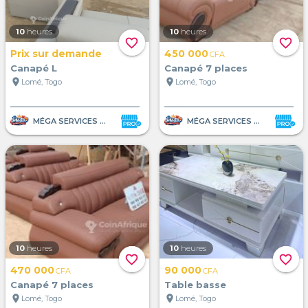
10
heures
10
heures
favorite_border
favorite_border
Prix sur demande
450 000
CFA
Canapé L
Canapé 7 places
location_on
location_on
Lomé, Togo
Lomé, Togo
MÉGA SERVICES ET VENTE
MÉGA SERVICES ET VENTE
10
heures
10
heures
favorite_border
favorite_border
470 000
90 000
CFA
CFA
Canapé 7 places
Table basse
location_on
location_on
Lomé, Togo
Lomé, Togo