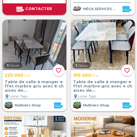
CONTACTER
MÉGA SERVICES ET VENTE
1
heure
1
heure
favorite_border
favorite_border
225 000
195 000
CFA
CFA
Table de salle à manger e
Table de salle à manger e
ffet marbre gris avec 6 ch
ffet marbre gris avec 4 ch
aises de...
aises de...
location_on
location_on
Lomé, Togo
Lomé, Togo
Multivers Shop
Multivers Shop