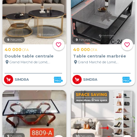
9
heures
9
heures
favorite_border
favorite_border
40 000
40 000
CFA
CFA
Double table centrale
Table centrale marbrée
location_on
location_on
Grand Marché de Lomé, Lomé, Togo
Grand Marché de Lomé, Lomé, Togo
SIMDRA
SIMDRA
9
heures
10
heures