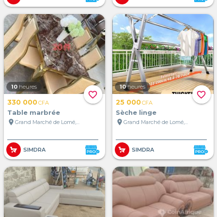
10
heures
10
heures
favorite_border
favorite_border
330 000
25 000
CFA
CFA
Table marbrée
Sèche linge
location_on
location_on
Grand Marché de Lomé, Lomé, Togo
Grand Marché de Lomé, Lomé, Togo
SIMDRA
SIMDRA