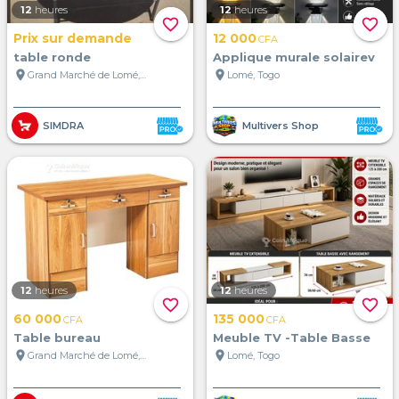
12
heures
12
heures
favorite_border
favorite_border
Prix sur demande
12 000
CFA
table ronde
Applique murale solairev
location_on
location_on
Grand Marché de Lomé, Lomé, Togo
Lomé, Togo
SIMDRA
Multivers Shop
12
heures
12
heures
favorite_border
favorite_border
60 000
135 000
CFA
CFA
Table bureau
Meuble TV -Table Basse
location_on
location_on
Grand Marché de Lomé, Lomé, Togo
Lomé, Togo