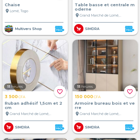
Chaise
Table basse et centrale m
oderne
location_on
Lomé, Togo
location_on
Grand Marché de Lomé, Lomé, Togo
Multivers Shop
SIMDRA
11
heures
11
heures
favorite_border
favorite_border
3 500
150 000
CFA
CFA
Ruban adhésif 1,5cm et 2
Armoire bureau bois et ve
cm
rre
location_on
location_on
Grand Marché de Lomé, Lomé, Togo
Grand Marché de Lomé, Lomé, Togo
SIMDRA
SIMDRA