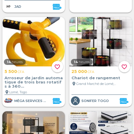
JAD
14
heures
14
heures
favorite_border
favorite_border
5 500
25 000
CFA
CFA
Arroseur de jardin automa
Chariot de rangement
tique de trois bras rotatif
location_on
Grand Marché de Lomé, Lomé, Togo
s à 360...
location_on
Lomé, Togo
MÉGA SERVICES ET VENTE
SONIFER TOGO