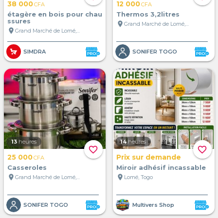
38 000
12 000
CFA
CFA
étagère en bois pour chau
Thermos 3,2litres
ssures
location_on
Grand Marché de Lomé, Lomé, Togo
location_on
Grand Marché de Lomé, Lomé, Togo
SIMDRA
SONIFER TOGO
13
heures
14
heures
favorite_border
favorite_border
25 000
Prix sur demande
CFA
Casseroles
Miroir adhésif incassable
location_on
location_on
Grand Marché de Lomé, Lomé, Togo
Lomé, Togo
SONIFER TOGO
Multivers Shop