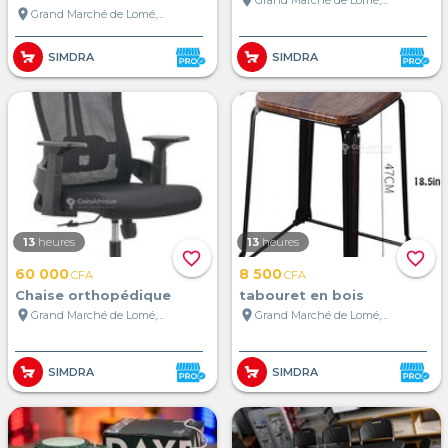
location_on
Grand Marché de Lomé, Lomé, Togo
location_on
Grand Marché de Lomé, Lomé, Togo
SIMDRA
SIMDRA
13
heures
13
heures
favorite_border
favorite_border
60 000
8 500
CFA
CFA
Chaise orthopédique
tabouret en bois
location_on
location_on
Grand Marché de Lomé, Lomé, Togo
Grand Marché de Lomé, Lomé, Togo
SIMDRA
SIMDRA