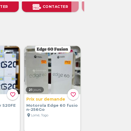
TER
CONTACTER
CONTACTER
21
jours
favorite_border
favorite_border
Prix sur demande
y S20FE
Motorola Edge 60 fusio
n-256Go
location_on
Lomé, Togo