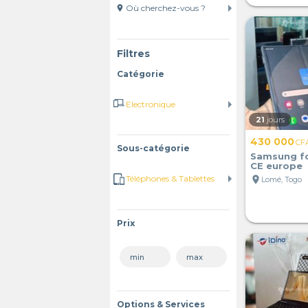
location_on
Filtres
Catégorie
21
jours
430 000
CF
Sous-catégorie
Samsung fo
CE europe
location_on
Lomé, Togo
Prix
Options & Services