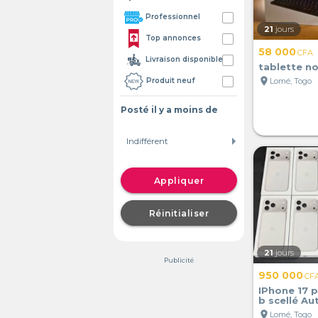
Professionnel
21
jours
Top annonces
58 000
CFA
Livraison disponible
tablette n
location_on
Lomé, Togo
Produit neuf
Posté il y a moins de
Appliquer
Réinitialiser
21
jours
Publicité
950 000
CF
IPhone 17 
b scellé Au
location_on
Lomé, Togo