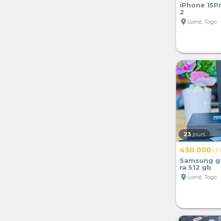
iPhone 15Pr
2
location_on
Lomé, Togo
23
jours
430 000
CF
Samsung ga
ra 512 gb
location_on
Lomé, Togo