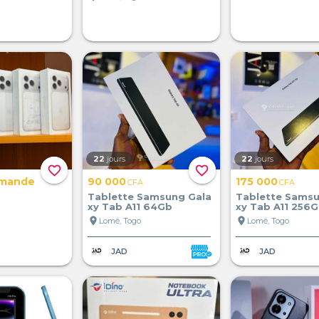
22
jours
22
jours
favorite_border
favorite_border
emande
90 000
175 000
CFA
CFA
Tablette Samsung Gala
Tablette Samsu
xy Tab A11 64Gb
xy Tab A11 256
location_on
location_on
Lomé, Togo
Lomé, Togo
JAD
JAD