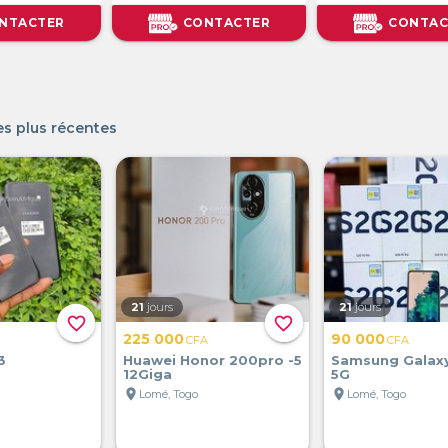
NTACTER
CONTACTER
CONTAC
s plus récentes
21
jours
21
jours
favorite_border
favorite_border
225 000
90 000
CFA
CFA
3
Huawei Honor 200pro -5
Samsung Galax
12Giga
5G
location_on
location_on
Lomé, Togo
Lomé, Togo