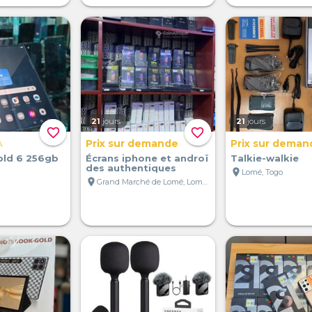
21
jours
21
jours
favorite_border
favorite_border
Prix sur demande
Prix sur deman
A
ld 6 256gb
Écrans iphone et androï
Talkie-walkie
des authentiques
location_on
Lomé, Togo
location_on
Grand Marché de Lomé, Lomé, Togo