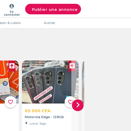
account_circle
Publier une annonce
Se
connecter
son & Loisirs
Autres
favorite_border
favorite_border
favorite
chevron_right
65 000 CFA
55 000 CFA
Motorola Edge - 128Gb
Motorola G 5
location_on
Lomé, Togo
location_on
Lomé, Togo