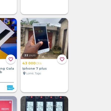
22
jours
favorite_border
favorite_border
43 000
CFA
ng Gala
Iphone 7 plus
Gb
location_on
Lomé, Togo