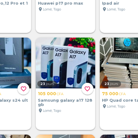
o,12 Pro et 1
Huawei p17 pro max
Ipad air
location_on
location_on
Lomé, Togo
Lomé, Togo
23
jours
23
jours
favorite_border
favorite_border
105 000
75 000
A
CFA
CFA
laxy s24 ult
Samsung galaxy a17 128
HP Quad core ta
gb
location_on
Lomé, Togo
location_on
Lomé, Togo