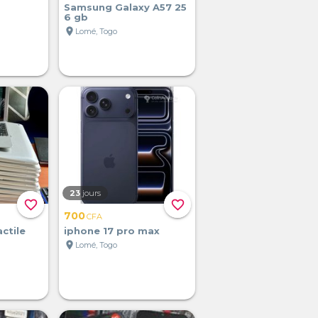
Samsung Galaxy A57 25
6 gb
location_on
Lomé, Togo
23
jours
favorite_border
favorite_border
700
CFA
ctile
iphone 17 pro max
location_on
Lomé, Togo