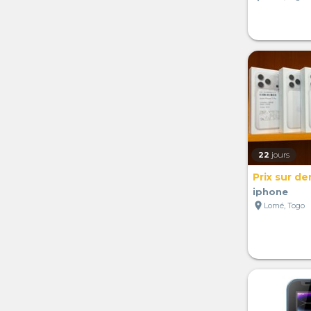
22
jours
Prix sur d
iphone
location_on
Lomé, Togo