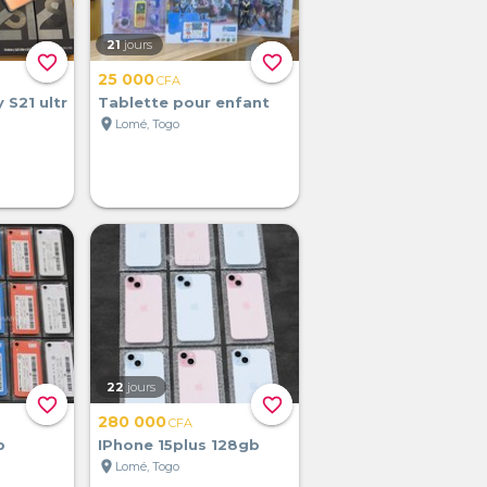
21
jours
favorite_border
favorite_border
25 000
CFA
S21 ultr
Tablette pour enfant
location_on
Lomé, Togo
22
jours
favorite_border
favorite_border
280 000
CFA
b
IPhone 15plus 128gb
location_on
Lomé, Togo