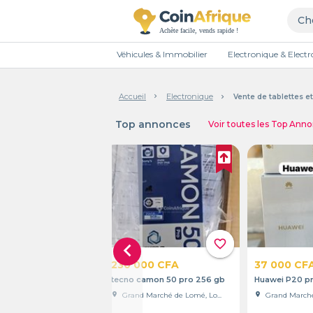
Véhicules & Immobilier
Electronique & Elec
Accueil
Electronique
Vente de tablettes 
Top annonces
Voir toutes les Top Ann
Maximisez
otre
visibilité
favorite_border
chevron_left
arrow_upward
TOP
230 000 CFA
37 000 CF
tecno camon 50 pro 256 gb
Huawei P20 pr
location_on
Grand Marché de Lomé, Lo...
location_on
Grand Marché 