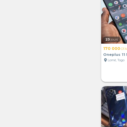
23
jours
170 000
CFA
Oneplus 11 
location_on
Lomé, Togo