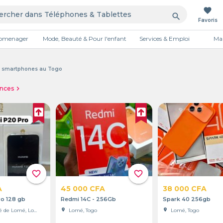
favorite
search
Favoris
tromenager
Mode, Beauté & Pour l'enfant
Services & Emploi
Mai
Publicité
et smartphones au Togo
onces
chevron_right
favorite_border
favorite_border
A
45 000 CFA
38 000 CFA
o 128 gb
Redmi 14C - 256Gb
Spark 40 256gb
de Lomé, Lo...
location_on
Lomé, Togo
location_on
Lomé, Togo