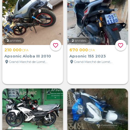
2
années
2
années
favorite_border
favorite_border
210 000
670 000
CFA
CFA
Apsonic Aloba III 2010
Apsonic 155 2023
location_on
location_on
Grand Marché de Lomé, Lomé, Togo
Grand Marché de Lomé, Lomé, Togo