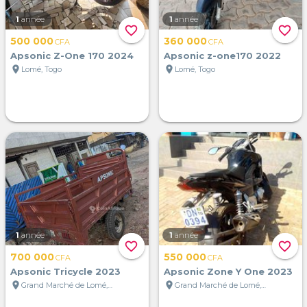
1
année
1
année
favorite_border
favorite_border
500 000
360 000
CFA
CFA
Apsonic Z-One 170 2024
Apsonic z-one170 2022
location_on
location_on
Lomé, Togo
Lomé, Togo
1
année
1
année
favorite_border
favorite_border
700 000
550 000
CFA
CFA
Apsonic Tricycle 2023
Apsonic Zone Y One 2023
location_on
location_on
Grand Marché de Lomé, Lomé, Togo
Grand Marché de Lomé, Lomé, Togo