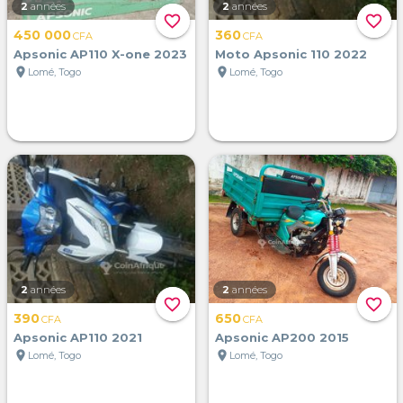
2
années
2
années
favorite_border
favorite_border
450 000
360
CFA
CFA
Apsonic AP110 X-one 2023
Moto Apsonic 110 2022
location_on
location_on
Lomé, Togo
Lomé, Togo
2
années
2
années
favorite_border
favorite_border
390
650
CFA
CFA
Apsonic AP110 2021
Apsonic AP200 2015
location_on
location_on
Lomé, Togo
Lomé, Togo