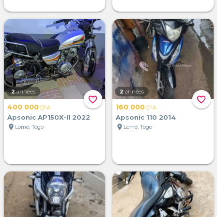
2
années
2
années
favorite_border
favorite_border
400 000
160 000
CFA
CFA
Apsonic AP150X-II 2022
Apsonic 110 2014
location_on
location_on
Lomé, Togo
Lomé, Togo