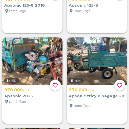
Apsonic 125-8 2018
Apsonic 125-8
location_on
location_on
Lomé, Togo
Lomé, Togo
5
mois
5
mois
favorite_border
favorite_border
970 000
970 000
CFA
CFA
Apsonic 2025
Apsonic tricyle bagage 20
25
location_on
Lomé, Togo
location_on
Lomé, Togo