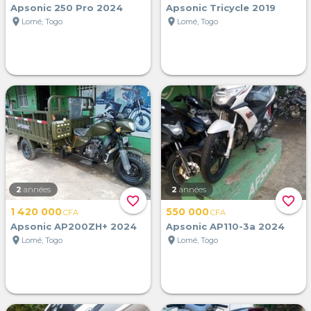
Apsonic 250 Pro 2024
Apsonic Tricycle 2019
location_on
location_on
Lomé, Togo
Lomé, Togo
2
années
2
années
favorite_border
favorite_border
1 420 000
550 000
CFA
CFA
Apsonic AP200ZH+ 2024
Apsonic AP110-3a 2024
location_on
location_on
Lomé, Togo
Lomé, Togo