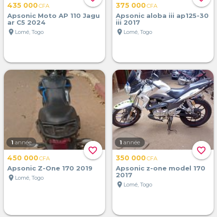
435 000
375 000
CFA
CFA
Apsonic Moto AP 110 Jagu
Apsonic aloba iii ap125-30
ar C5 2024
iii 2017
location_on
location_on
Lomé, Togo
Lomé, Togo
1
année
1
année
favorite_border
favorite_border
450 000
350 000
CFA
CFA
Apsonic Z-One 170 2019
Apsonic z-one model 170
2017
location_on
Lomé, Togo
location_on
Lomé, Togo