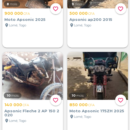
8
mois
9
mois
favorite_border
favorite_border
900 000
500 000
CFA
CFA
Moto Apsonic 2025
Apsonic ap200 2015
location_on
location_on
Lomé, Togo
Lomé, Togo
10
mois
10
mois
favorite_border
favorite_border
140 000
850 000
CFA
CFA
Apsonic Fleche 2 AP 150 2
Moto Apsonic 175ZH 2025
020
location_on
Lomé, Togo
location_on
Lomé, Togo