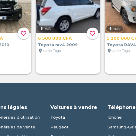
8
mois
8
mois
favorite_border
favorite_border
FA
6 500 000 CFA
5 200 000 C
2010
Toyota rav4 2009
Toyota RAV4
location_on
location_on
Lomé, Togo
Lomé, Togo
ns légales
Voitures à vendre
Téléphone
nérales d’utilisation
Toyota
Iphone
énérales de vente
Peugeot
Samsung-Gal