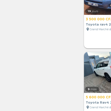
19
jours
3 500 000 C
Toyota rav4 
location_on
9
mois
5 600 000 C
Toyota Rav4 
location_on