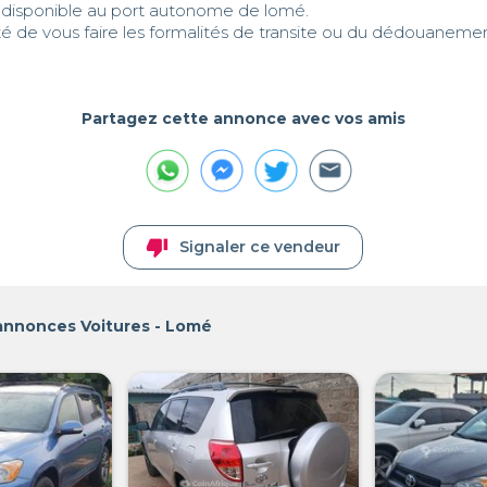
t disponible au port autonome de lomé. 

eté de vous faire les formalités de transite ou du dédouanemen
Partagez cette annonce avec vos amis
thumb_down
Signaler ce vendeur
 annonces Voitures - Lomé