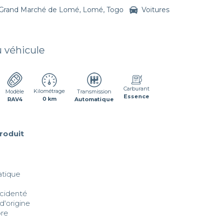
Grand Marché de Lomé, Lomé, Togo
Voitures
u véhicule
Carburant
Kilométrage
Transmission
Modèle
Essence
0 km
Automatique
RAV4
produit
tique 

cidenté 

d'origine 

re 
