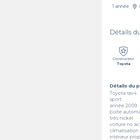
1 année
Détails d
Constructeur
Toyota
Détails du 
Toyota rav4 

sport

année 2009

boîte automa
très nickel 

voiture no ac
climatisation 
intérieur prop