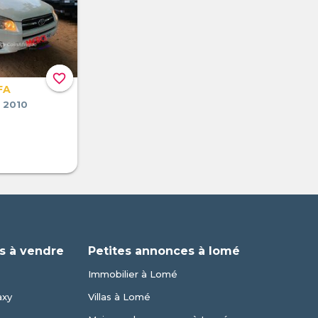
favorite_border
FA
 2010
s à vendre
Petites annonces à lomé
Immobilier à Lomé
axy
Villas à Lomé