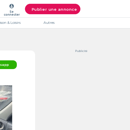
account_circle
Publier une annonce
Se
connecter
son & Loisirs
Autres
Publicité
sapp