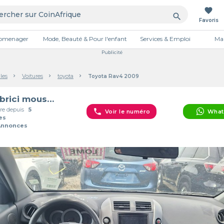
favorite
search
Favoris
tromenager
Mode, Beauté & Pour l'enfant
Services & Emploi
Mai
Publicité
les
Voitures
toyota
Toyota Rav4 2009
Simbrici mousbawou
e depuis
5
phone
Voir le numéro
What
es
Annonces