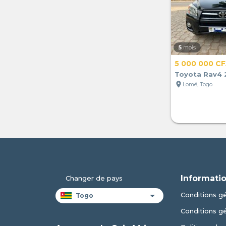
5
mois
5 000 000 C
Toyota Rav4 
location_on
Lomé, Togo
Informatio
Changer de pays
Conditions gé
Conditions g