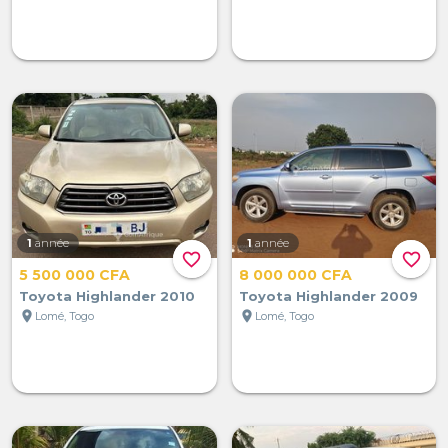
1
année
1
année
favorite_border
favorite_border
5 500 000 CFA
8 000 000 CFA
Toyota Highlander 2010
Toyota Highlander 2009
location_on
location_on
Lomé, Togo
Lomé, Togo