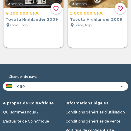
2
années
3
années
favorite_border
favorite_border
4 300 000 CFA
5 000 000 CFA
Toyota Highlander 2009
Toyota Highlander 2009
location_on
location_on
Lomé, Togo
Lomé, Togo
Changer de pays
A propos de CoinAfrique
Informations légales
Qui sommes nous ?
Conditions générales d’utilisation
L'actualité de CoinAfrique
Conditions générales de vente
Politique de confidentialité