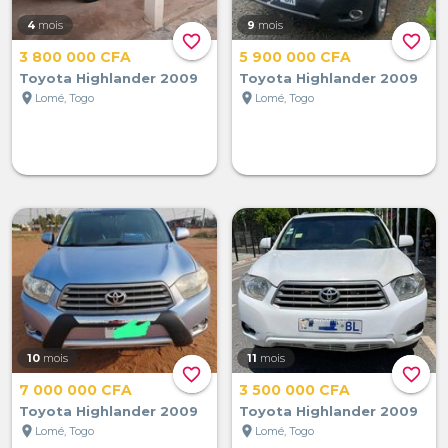
4
mois
9
mois
favorite_border
favorite_border
3 800 000 CFA
5 900 000 CFA
Toyota Highlander 2009
Toyota Highlander 2009
location_on
location_on
Lomé, Togo
Lomé, Togo
10
mois
11
mois
favorite_border
favorite_border
7 000 000 CFA
3 500 000 CFA
Toyota Highlander 2009
Toyota Highlander 2009
location_on
location_on
Lomé, Togo
Lomé, Togo