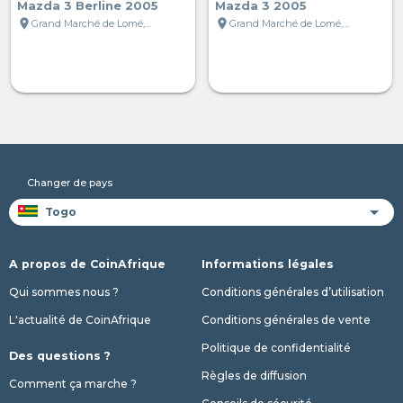
Mazda 3 Berline 2005
Mazda 3 2005
location_on
location_on
Grand Marché de Lomé, Lomé, Togo
Grand Marché de Lomé, Lomé, Togo
Changer de pays
A propos de CoinAfrique
Informations légales
Qui sommes nous ?
Conditions générales d’utilisation
L'actualité de CoinAfrique
Conditions générales de vente
Politique de confidentialité
Des questions ?
Règles de diffusion
Comment ça marche ?