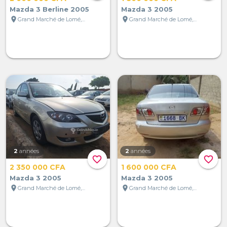
Mazda 3 Berline 2005
Mazda 3 2005
location_on
location_on
Grand Marché de Lomé, Lomé, Togo
Grand Marché de Lomé, Lomé, Togo
2
années
2
années
favorite_border
favorite_border
2 350 000 CFA
1 600 000 CFA
Mazda 3 2005
Mazda 3 2005
location_on
location_on
Grand Marché de Lomé, Lomé, Togo
Grand Marché de Lomé, Lomé, Togo