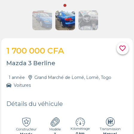
favorite_border
1 700 000 CFA
Mazda 3 Berline
1 année
Grand Marché de Lomé, Lomé, Togo
Voitures
Détails du véhicule
Kilométrage
Transmission
Constructeur
Modèle
0 km
Manuel
Mazda
3