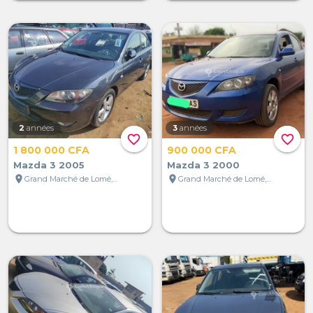
2
années
3
années
favorite_border
favorite_border
1 800 000 CFA
900 000 CFA
Mazda 3 2005
Mazda 3 2000
location_on
location_on
Grand Marché de Lomé, Lomé, Togo
Grand Marché de Lomé, Lomé, Togo