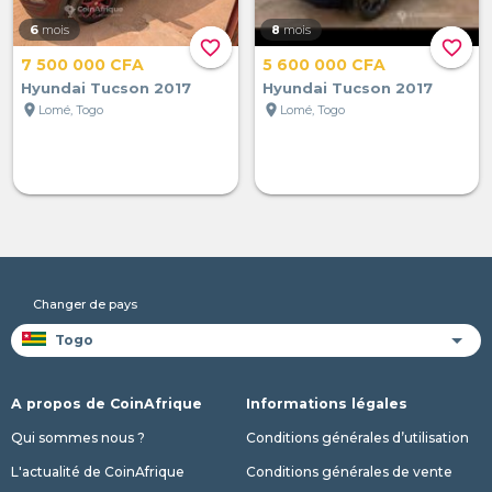
6
mois
8
mois
favorite_border
favorite_border
7 500 000 CFA
5 600 000 CFA
Hyundai Tucson 2017
Hyundai Tucson 2017
location_on
location_on
Lomé, Togo
Lomé, Togo
Changer de pays
A propos de CoinAfrique
Informations légales
Qui sommes nous ?
Conditions générales d’utilisation
L'actualité de CoinAfrique
Conditions générales de vente