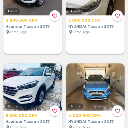
1
mois
1
mois
favorite_border
favorite_border
6 800 000 CFA
5 000 000 CFA
Hyundai Tucson 2017
HYUNDAI Tucson 2017
location_on
location_on
Lomé, Togo
Lomé, Togo
3
mois
3
mois
favorite_border
favorite_border
9 500 000 CFA
4 000 000 CFA
Hyundai Tucson 2017
HYUNDAI Tucson 2017
location_on
location_on
Lomé, Togo
Lomé, Togo