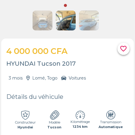
favorite_border
4 000 000 CFA
HYUNDAI Tucson 2017
3 mois
Lomé, Togo
Voitures
Détails du véhicule
Kilométrage
Transmission
Constructeur
Modèle
1234 km
Automatique
Hyundai
Tucson