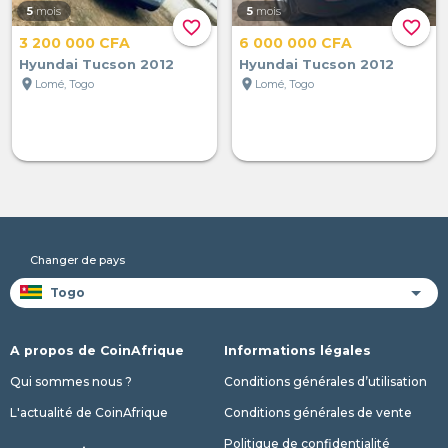
5
mois
5
mois
favorite_border
favorite_border
3 200 000 CFA
6 000 000 CFA
Hyundai Tucson 2012
Hyundai Tucson 2012
location_on
location_on
Lomé, Togo
Lomé, Togo
Changer de pays
A propos de CoinAfrique
Informations légales
Qui sommes nous ?
Conditions générales d’utilisation
L'actualité de CoinAfrique
Conditions générales de vente
Politique de confidentialité