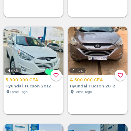
4
mois
4
mois
favorite_border
favorite_border
5 900 000 CFA
4 500 000 CFA
Hyundai Tucson 2012
Hyundai Tucson 2012
location_on
location_on
Lomé, Togo
Lomé, Togo