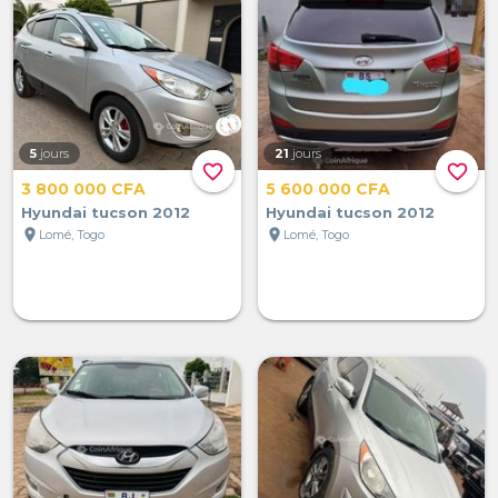
5
jours
21
jours
favorite_border
favorite_border
3 800 000 CFA
5 600 000 CFA
Hyundai tucson 2012
Hyundai tucson 2012
location_on
location_on
Lomé, Togo
Lomé, Togo