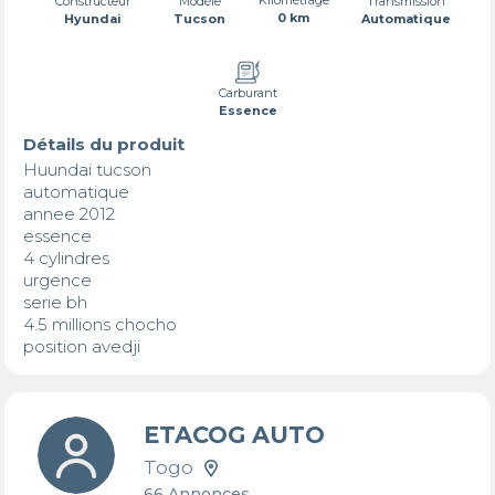
Transmission
Constructeur
Modèle
0 km
Automatique
Hyundai
Tucson
Carburant
Essence
Détails du produit
Huundai tucson

automatique 

annee 2012

essence 

4 cylindres

urgence

serie bh

4.5 millions chocho

position avedji
ETACOG AUTO
Togo
66 Annonces