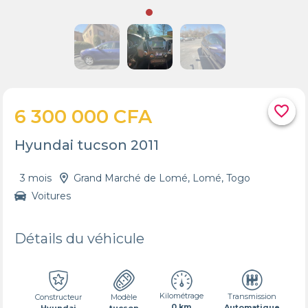
favorite_border
6 300 000 CFA
Hyundai tucson 2011
3 mois
Grand Marché de Lomé, Lomé, Togo
Voitures
Détails du véhicule
Kilométrage
Transmission
Constructeur
Modèle
0 km
Automatique
Hyundai
tucson