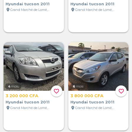
Hyundai tucson 2011
Hyundai tucson 2011
location_on
location_on
Grand Marché de Lomé, Lomé, Togo
Grand Marché de Lomé, Lomé, Togo
4
mois
6
mois
favorite_border
favorite_border
3 200 000 CFA
3 800 000 CFA
Hyundai tucson 2011
Hyundai tucson 2011
location_on
location_on
Grand Marché de Lomé, Lomé, Togo
Grand Marché de Lomé, Lomé, Togo