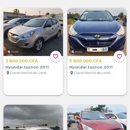
6
mois
6
mois
favorite_border
favorite_border
3 800 000 CFA
5 800 000 CFA
Hyundai tucson 2011
Hyundai tucson 2011
location_on
location_on
Grand Marché de Lomé, Lomé, Togo
Grand Marché de Lomé, Lomé, Togo