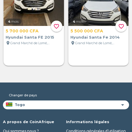
4
mois
4
mois
favorite_border
favorite_border
5 700 000 CFA
5 500 000 CFA
Hyundai Santa FE 2015
Hyundai Santa Fe 2014
location_on
location_on
Grand Marché de Lomé, Lomé, Togo
Grand Marché de Lomé, Lomé, Togo
Changer de pays
A propos de CoinAfrique
Informations légales
Qui sommes nous ?
Conditions générales d’utilisation