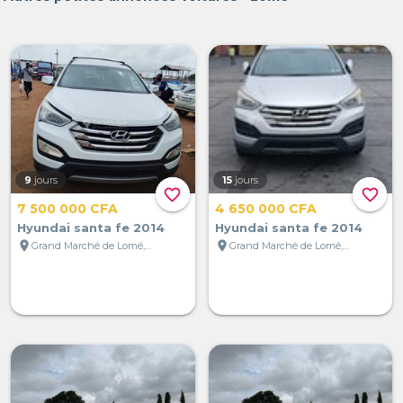
9
jours
15
jours
favorite_border
favorite_border
7 500 000 CFA
4 650 000 CFA
Hyundai santa fe 2014
Hyundai santa fe 2014
location_on
location_on
Grand Marché de Lomé, Lomé, Togo
Grand Marché de Lomé, Lomé, Togo