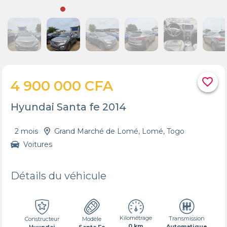
favorite_border
4 900 000 CFA
Hyundai Santa fe 2014
2 mois
Grand Marché de Lomé, Lomé, Togo
Voitures
Détails du véhicule
Kilométrage
Transmission
Constructeur
Modèle
0 km
Automatique
Hyundai
Santa Fe