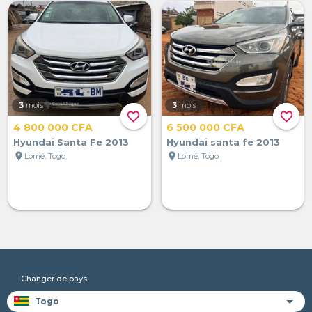
3
mois
3
mois
favorite_border
favorite_border
4 800 000 CFA
6 500 000 CFA
Hyundai Santa Fe 2013
Hyundai santa fe 2013
location_on
location_on
Lomé, Togo
Lomé, Togo
Changer de pays