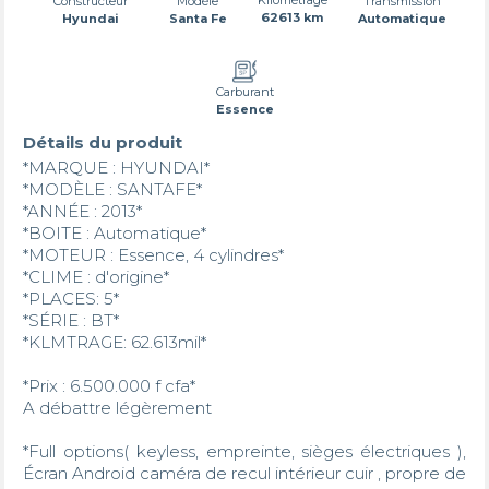
Transmission
Constructeur
Modèle
62613 km
Automatique
Hyundai
Santa Fe
Carburant
Essence
Détails du produit
*MARQUE : HYUNDAI*

*MODÈLE : SANTAFE*

*ANNÉE : 2013*

*BOITE : Automatique*

*MOTEUR : Essence, 4 cylindres*

*CLIME : d'origine*

*PLACES: 5*

*SÉRIE : BT*

*KLMTRAGE: 62.613mil*

*Prix : 6.500.000 f cfa*

A débattre légèrement 

*Full options( keyless, empreinte, sièges électriques ), 
Écran Android caméra de recul intérieur cuir , propre de 