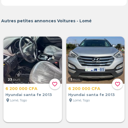
Autres petites annonces Voitures - Lomé
23
jours
1
mois
favorite_border
favorite_border
6 200 000 CFA
6 200 000 CFA
Hyundai santa fe 2013
Hyundai santa fe 2013
location_on
location_on
Lomé, Togo
Lomé, Togo