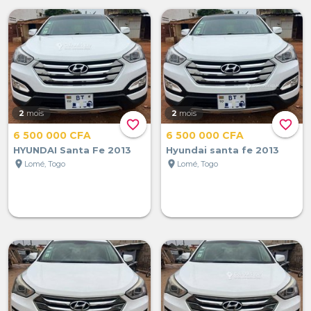
2
mois
2
mois
favorite_border
favorite_border
6 500 000 CFA
6 500 000 CFA
HYUNDAI Santa Fe 2013
Hyundai santa fe 2013
location_on
location_on
Lomé, Togo
Lomé, Togo