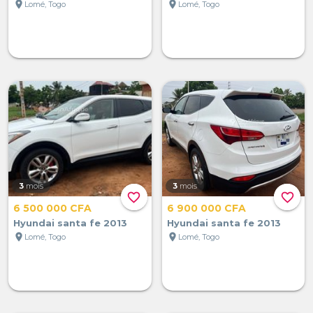
location_on
location_on
Lomé, Togo
Lomé, Togo
3
mois
3
mois
favorite_border
favorite_border
6 500 000 CFA
6 900 000 CFA
Hyundai santa fe 2013
Hyundai santa fe 2013
location_on
location_on
Lomé, Togo
Lomé, Togo