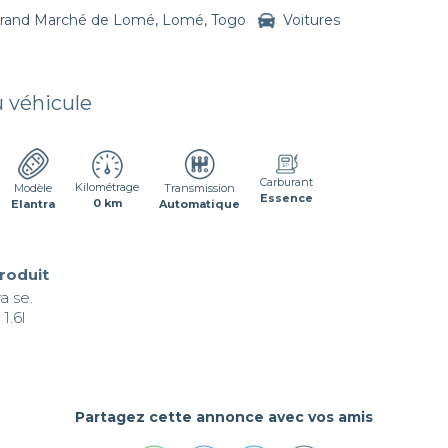
rand Marché de Lomé, Lomé, Togo
Voitures
u véhicule
Carburant
Kilométrage
Transmission
Modèle
Essence
0 km
Automatique
Elantra
produit
 se.

.6l

Partagez cette annonce avec vos amis