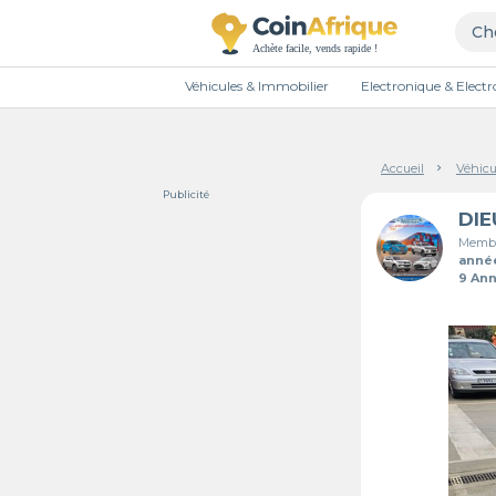
Véhicules & Immobilier
Electronique & Elec
Accueil
Véhicu
Publicité
Membr
anné
9 An