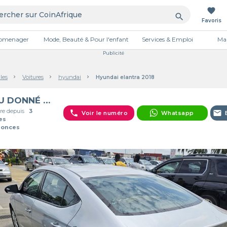
favorite
search
Favoris
tromenager
Mode, Beauté & Pour l'enfant
Services & Emploi
Mai
Publicité
les
Voitures
hyundai
Hyundai elantra 2018
DIEU DONNÉ TRANSI
e depuis
3
phone
email
Voir le numéro
Whatsapp
es
nonces