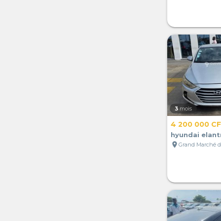
3
mois
4 200 000 C
hyundai elant
location_on