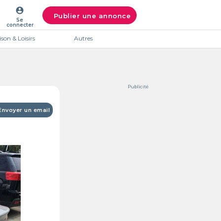
account_circle
Publier une annonce
Se
connecter
son & Loisirs
Autres
Publicité
Envoyer un email