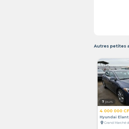
Autres petites
7
jours
4 000 000 C
Hyundai Elant
location_on