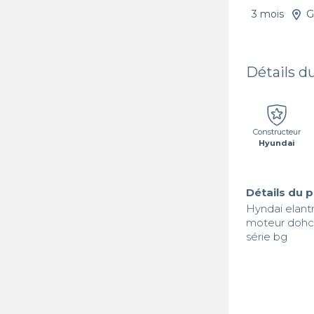
3 mois
G
Détails d
Constructeur
Hyundai
Détails du 
Hyndai elantra
moteur dohc 1
série bg