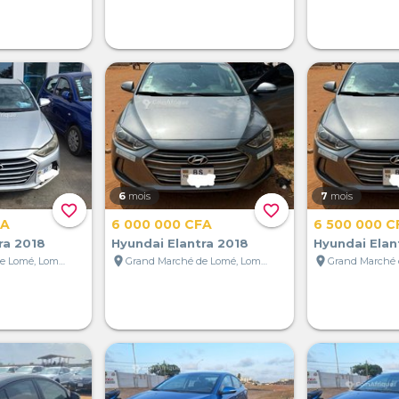
6
mois
7
mois
favorite_border
favorite_border
FA
6 000 000 CFA
6 500 000 C
ra 2018
Hyundai Elantra 2018
Hyundai Elan
location_on
location_on
Grand Marché de Lomé, Lomé, Togo
Grand Marché de Lomé, Lomé, Togo