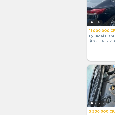
8
mois
11 000 000 C
Hyundai Elant
location_on
6
années
5 500 000 C