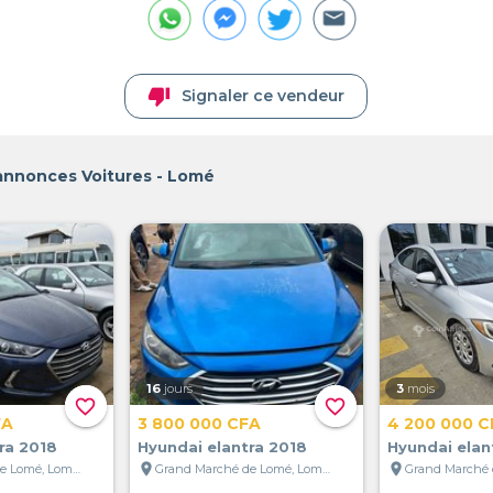
thumb_down
Signaler ce vendeur
 annonces Voitures - Lomé
16
jours
3
mois
favorite_border
favorite_border
FA
3 800 000 CFA
4 200 000 C
ra 2018
Hyundai elantra 2018
Hyundai elan
location_on
location_on
Grand Marché de Lomé, Lomé, Togo
Grand Marché de Lomé, Lomé, Togo