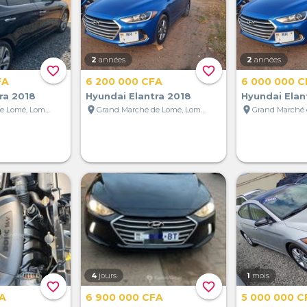
2
années
2
années
favorite_border
favorite_border
FA
6 200 000 CFA
6 000 000 C
ra 2018
Hyundai Elantra 2018
Hyundai Elan
location_on
location_on
Grand Marché de Lomé, Lomé, Togo
Grand Marché de Lomé, Lomé, Togo
4
jours
1
mois
favorite_border
favorite_border
FA
6 900 000 CFA
5 000 000 C