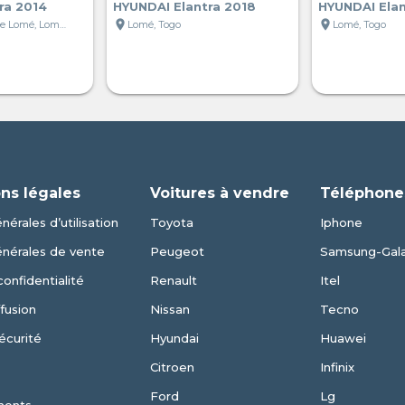
ra 2014
HYUNDAI Elantra 2018
HYUNDAI Elan
location_on
location_on
Grand Marché de Lomé, Lomé, Togo
Lomé, Togo
Lomé, Togo
ns légales
Voitures à vendre
Téléphone
nérales d’utilisation
Toyota
Iphone
énérales de vente
Peugeot
Samsung-Gal
confidentialité
Renault
Itel
fusion
Nissan
Tecno
écurité
Hyundai
Huawei
Citroen
Infinix
Ford
Lg