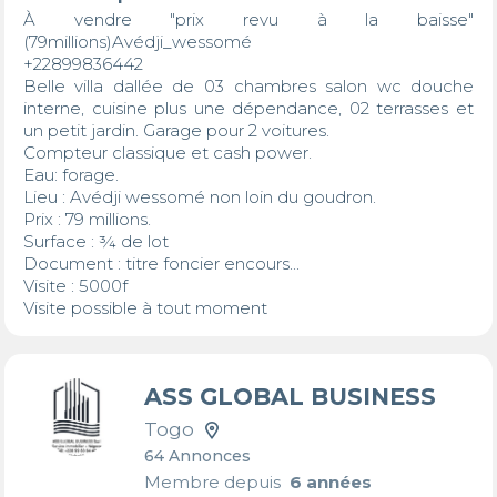
À vendre "prix revu à la baisse" 
(79millions)Avédji_wessomé

+22899836442

Belle villa dallée de 03 chambres salon wc douche 
interne, cuisine plus une dépendance, 02 terrasses et 
un petit jardin. Garage pour 2 voitures. 

Compteur classique et cash power.

Eau: forage.

Lieu : Avédji wessomé non loin du goudron.

Prix : 79 millions.

Surface : ¾ de lot 

Document : titre foncier encours...

Visite : 5000f

Visite possible à tout moment
ASS GLOBAL BUSINESS
Togo
64 Annonces
Membre depuis
6 années