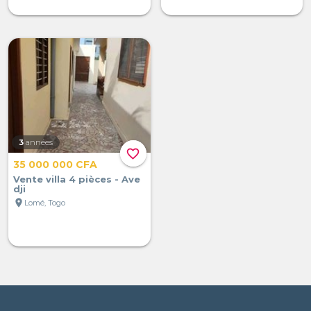
3
années
favorite_border
35 000 000 CFA
Vente villa 4 pièces - Ave
dji
location_on
Lomé, Togo