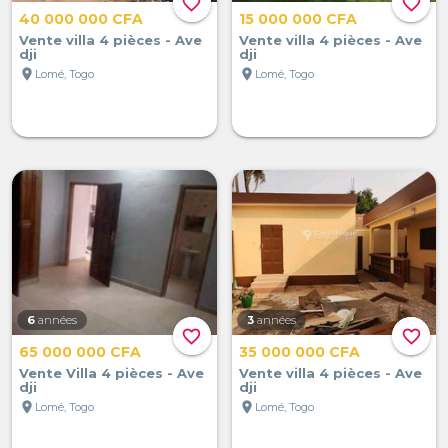
favorite_border
favorite_border
40 000 000 CFA
15 000 000 CFA
Vente villa 4 pièces - Ave
Vente villa 4 pièces - Ave
dji
dji
location_on
location_on
Lomé, Togo
Lomé, Togo
6
années
3
années
favorite_border
favorite_border
65 000 000 CFA
35 000 000 CFA
Vente Villa 4 pièces - Ave
Vente villa 4 pièces - Ave
dji
dji
location_on
location_on
Lomé, Togo
Lomé, Togo