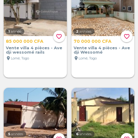
1
année
2
années
favorite_border
favorite_border
85 000 000 CFA
70 000 000 CFA
Vente villa 4 pièces - Ave
Vente villa 4 pièces - Ave
dji wessomé rails
dji Wessomé
location_on
location_on
Lomé, Togo
Lomé, Togo
5
années
6
années