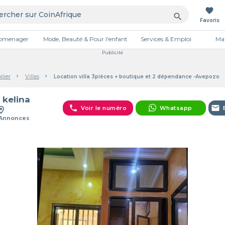
favorite
search
Favoris
tromenager
Mode, Beauté & Pour l'enfant
Services & Emploi
Mai
Publicité
lier
Villas
Location villa 3pièces + boutique et 2 dépendance -Avepozo
 kelina
phone
email
Voir le numéro
Whatsapp
 Annonces