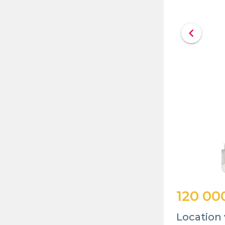
chevron_left
120 00
Location 