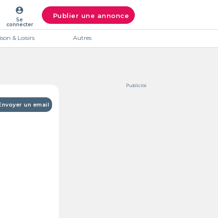
account_circle
Publier une annonce
Se
connecter
son & Loisirs
Autres
Publicité
Envoyer un email