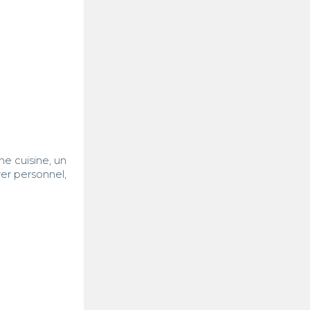
e cuisine, un 
r personnel, 