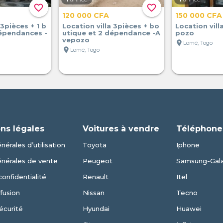
favorite_border
favorite_border
120 000 CFA
150 000 CFA
 3pièces + 1 b
Location villa 3pièces + bo
Location vill
dépendances -
utique et 2 dépendance -A
pozo
vepozo
location_on
Lomé, Togo
location_on
Lomé, Togo
ns légales
Voitures à vendre
Téléphone
nérales d’utilisation
Toyota
Iphone
énérales de vente
Peugeot
Samsung-Gal
confidentialité
Renault
Itel
fusion
Nissan
Tecno
écurité
Hyundai
Huawei