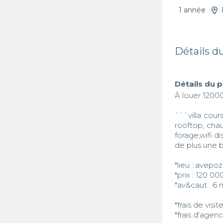
1 année
Détails d
Détails du 
À louer 1200
```villa cour
rooftop, cha
forage,wifi di
de plus une 
*lieu : avepo
*prix : 120 000
*av&caut : 6 m
*frais de visit
*frais d'agenc