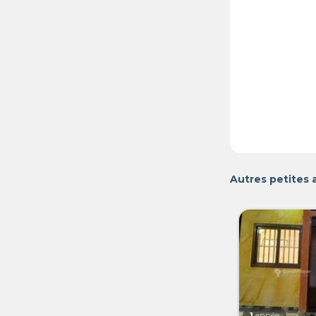
Autres petites 
1
année