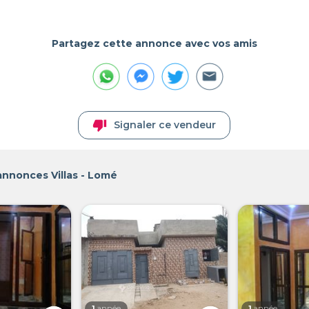
Partagez cette annonce avec vos amis
thumb_down
Signaler ce vendeur
annonces Villas - Lomé
1
année
1
année