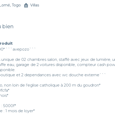
Lomé, Togo
Villas
u bien
produit
00* ```avepozo```

s unique de 02 chambres salon, staffé avec jeux de lumière, un
uffe eau, garage de 2 voitures disponible, compteur cash powe
sponible.

boutique et 2 dependances avec wc douche externe```

zo, non loin de l'eglise catholique à 200 m du goudron*

fcfa* 

ois*

e : 5000f* 

e : 1 mois de loyer*