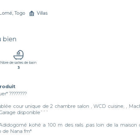
Lomé, Togo
Villas
u bien
Nbre de salles de bain
3
produit
er* ????????  

ublée cour unique de 2 chambre salon , WCD cuisine, , Machin
 ,Garage disponible```

 de Nana fm* 
