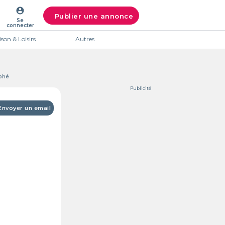
account_circle
Publier une annonce
Se
connecter
son & Loisirs
Autres
kphé
Publicité
Envoyer un email