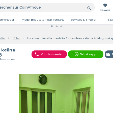
favorite
search
Favoris
tromenager
Mode, Beauté & Pour l'enfant
Services & Emploi
Mai
Publicité
lier
Villas
Location mini villa meublée 2 chambres salon à Adidogomé 
 kelina
phone
email
Voir le numéro
Whatsapp
 Annonces