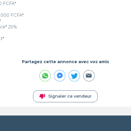
0 FCFA* 



ct*
Partagez cette annonce avec vos amis
thumb_down
Signaler ce vendeur