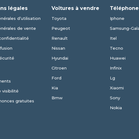
ns légales
Voitures à vendre
Téléphone
nérales d’utilisation
Toyota
Iphone
énérales de vente
Peugeot
Samsung-Gal
confidentialité
Renault
Itel
fusion
Nissan
Tecno
écurité
Hyundai
Huawei
Citroen
Infinix
Ford
Lg
ments
Kia
Xiaomi
visibilité
Bmw
Sony
nonces gratuites
Nokia