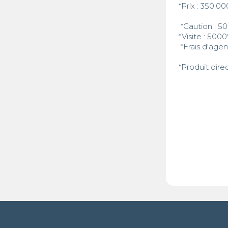
*Prix : 350.00
 *Caution : 50.000 FCFA* 

*Visite : 5000*
 *Frais d'agence* 25%

*Produit dire