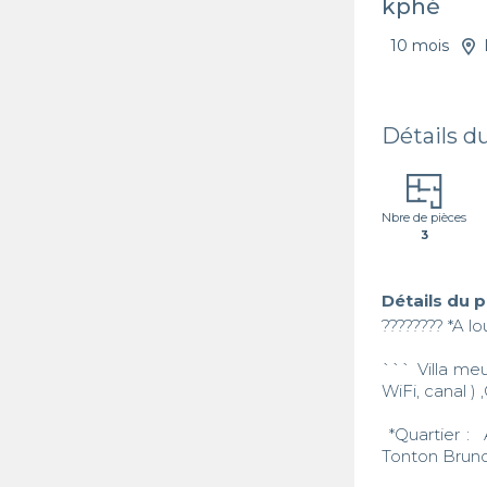
kphé
10 mois
Détails d
Nbre de pièces
3
Détails du 
???????? *A lou
``` Villa me
WiFi, canal )
 *Quartier :  Adidogomé kohé a 100 m des rails ,pas loin de la maison du journaliste 
Tonton Bruno