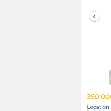
chevron_left
350 00
Location