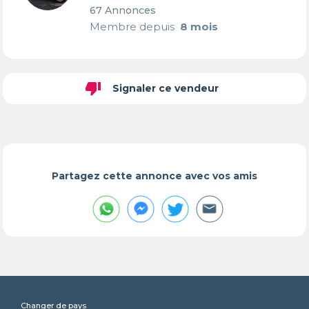
67 Annonces
Membre depuis
8 mois
thumb_down
Signaler ce vendeur
Partagez cette annonce avec vos amis
Changer de pays