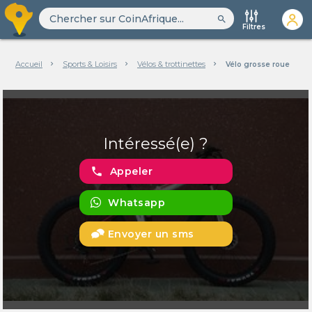
search
Filtres
Accueil
Sports & Loisirs
Vélos & trottinettes
Vélo grosse roue
Intéressé(e) ?
phone
Appeler
Whatsapp
Envoyer un sms