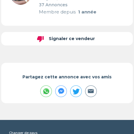
37 Annonces
Membre depuis
1 année
thumb_down
Signaler ce vendeur
Partagez cette annonce avec vos amis
Changer de pays