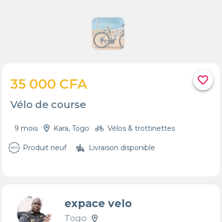
favorite_border
35 000 CFA
Vélo de course
9 mois
Kara, Togo
Vélos & trottinettes
Produit neuf
Livraison disponible
expace velo
Togo