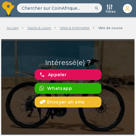
search
Filtres
Accueil
Sports & Loisirs
Vélos & trottinettes
Vélo de course
Intéressé(e) ?
phone
Appeler
Whatsapp
Envoyer un sms