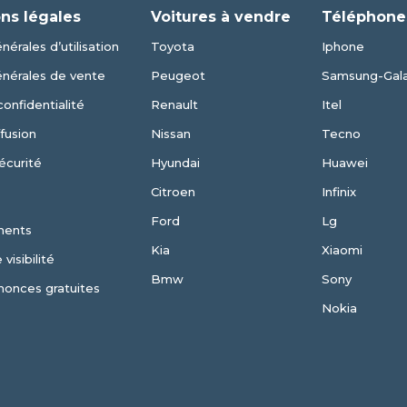
ns légales
Voitures à vendre
Téléphone
nérales d’utilisation
Toyota
Iphone
énérales de vente
Peugeot
Samsung-Gal
confidentialité
Renault
Itel
fusion
Nissan
Tecno
écurité
Hyundai
Huawei
Citroen
Infinix
Ford
Lg
ments
Kia
Xiaomi
visibilité
Bmw
Sony
nonces gratuites
Nokia