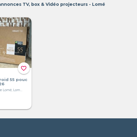
annonces TV, box & Vidéo projecteurs - Lomé
favorite_border
roid 55 pouc
26
Grand Marché de Lomé, Lomé, Togo