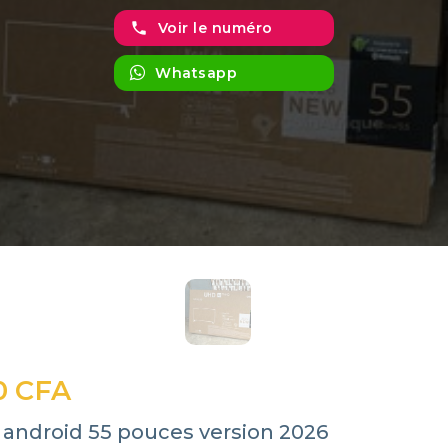
phone
Voir le numéro
Whatsapp
0 CFA
 android 55 pouces version 2026