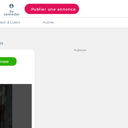
account_circle
Publier une annonce
Se
connecter
son & Loisirs
Autres
026
Publicité
sapp