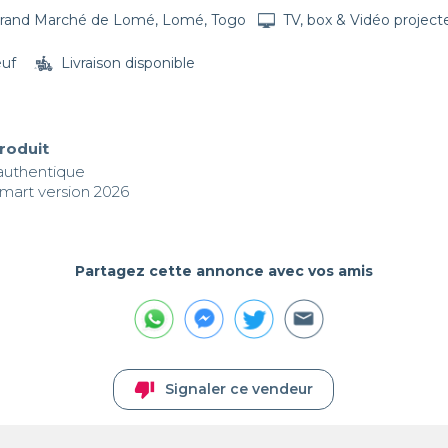
rand Marché de Lomé, Lomé, Togo
TV, box & Vidéo project
euf
Livraison disponible
produit
authentique 

smart version 2026
Partagez cette annonce avec vos amis
thumb_down
Signaler ce vendeur