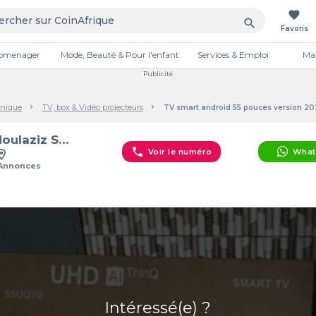
favorite
search
Favoris
tromenager
Mode, Beauté & Pour l'enfant
Services & Emploi
Mai
Publicité
onique
TV, box & Vidéo projecteurs
TV smart android 55 pouces version 2
Abdoulaziz SH0OP 1
phone
Voir le numéro
What
 Annonces
Intéressé(e) ?