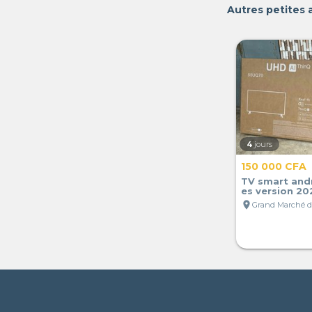
Autres petites 
4
jours
150 000 CFA
TV smart and
es version 20
location_on