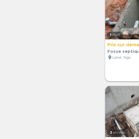
1
mois
Prix sur dem
Fosse septiqu
location_on
Lomé, Togo
3
années