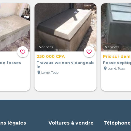
5
années
5
années
favorite_border
favorite_border
250 000 CFA
Prix sur de
 de fosses
Travaux wc non vidangeab
Fosse septiqu
le
location_on
Lomé, Togo
location_on
Lomé, Togo
ns légales
Voitures à vendre
Téléphone