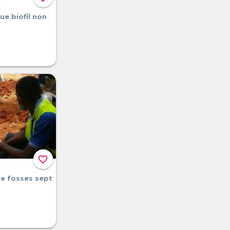
A
ue biofil non
favorite_border
A
de fosses sept