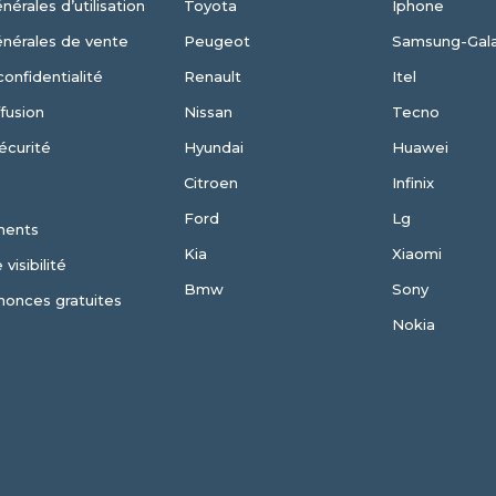
nérales d’utilisation
Toyota
Iphone
énérales de vente
Peugeot
Samsung-Gal
confidentialité
Renault
Itel
fusion
Nissan
Tecno
écurité
Hyundai
Huawei
Citroen
Infinix
Ford
Lg
ments
Kia
Xiaomi
visibilité
Bmw
Sony
nonces gratuites
Nokia