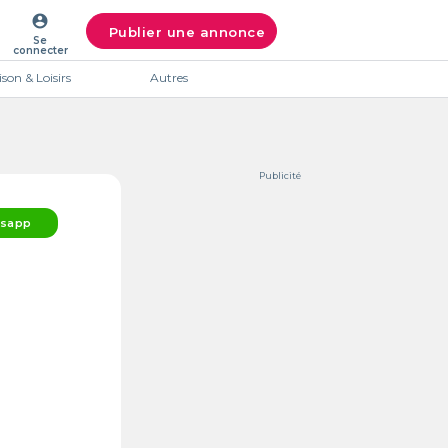
account_circle
Publier une annonce
Se
connecter
son & Loisirs
Autres
Publicité
sapp