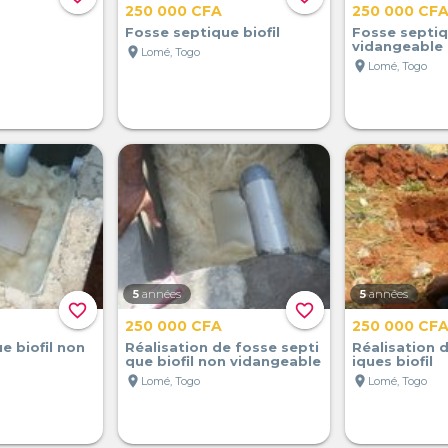
250 000 CFA
250 000 CF
Fosse septique biofil
Fosse septiq
vidangeable
location_on
Lomé, Togo
location_on
Lomé, Togo
5
années
5
années
favorite_border
favorite_border
250 000 CFA
250 000 CF
e biofil non
Réalisation de fosse septi
Réalisation 
que biofil non vidangeable
iques biofil
location_on
location_on
Lomé, Togo
Lomé, Togo