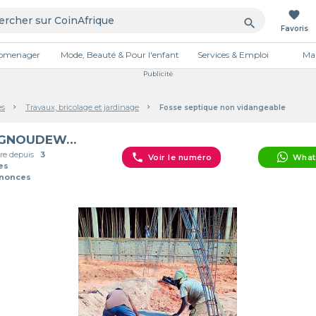
favorite
search
Favoris
tromenager
Mode, Beauté & Pour l'enfant
Services & Emploi
Mai
Publicité
es
Travaux, bricolage et jardinage
Fosse septique non vidangeable
MAGNOUDEWA Kiman
e depuis
3
phone
Voir le numéro
What
es
nnonces