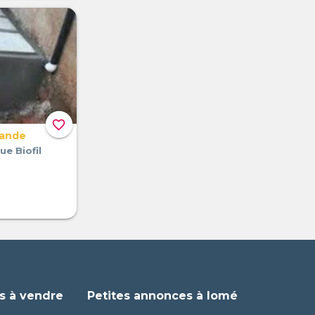
favorite_border
mande
e Biofil
s à vendre
Petites annonces à lomé