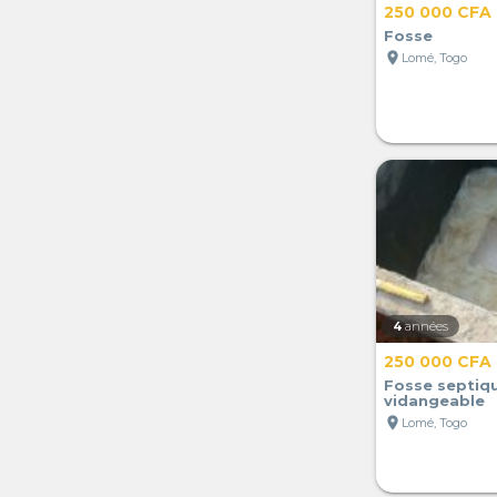
250 000 CFA
Fosse
location_on
Lomé, Togo
4
années
250 000 CFA
Fosse septiqu
vidangeable
location_on
Lomé, Togo