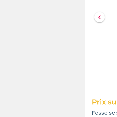
chevron_left
Prix s
Fosse se