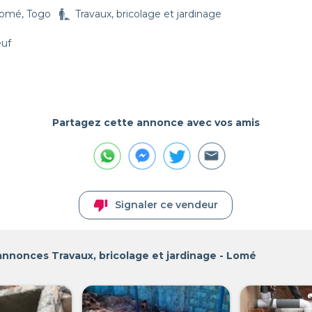
omé, Togo
Travaux, bricolage et jardinage
euf
Partagez cette annonce avec vos amis
thumb_down
Signaler ce vendeur
annonces Travaux, bricolage et jardinage - Lomé