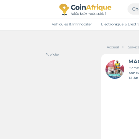
Véhicules & Immobilier
Electronique & Elec
Accueil
Servic
Publicité
Membr
anné
12 A