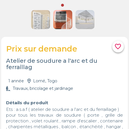
favorite_border
Prix sur demande
Atelier de soudure a l'arc et du
ferraillag
1 année
Lomé, Togo
Travaux, bricolage et jardinage
Détails du produit
Ets : a.s.a.f ( atelier de soudure a l'arc et du ferraillage )

pour tous les travaux de soudure ( porte , grille de 
protection , volet roulant , rampe d'escalier , contenaire 
, charpentes métalliques , balcon , étanchéité , hangar , 