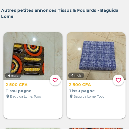
Autres petites annonces Tissus & Foulards - Baguida
Lome
4
mois
4
mois
favorite_border
favorite_border
2 500 CFA
2 500 CFA
Tissu pagne
Tissu pagne
location_on
location_on
Baguida Lome, Togo
Baguida Lome, Togo