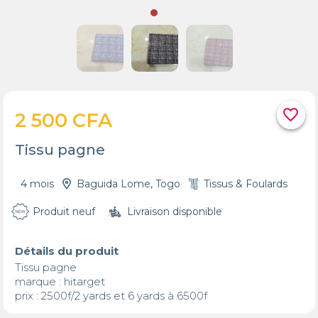
favorite_border
2 500 CFA
Tissu pagne
4 mois
Baguida Lome, Togo
Tissus & Foulards
Produit neuf
Livraison disponible
Détails du produit
Tissu pagne 

marque : hitarget 

prix : 2500f/2 yards et 6 yards à 6500f