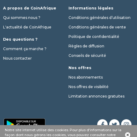
A propos de CoinAfrique
Informations légales
Qui sommes nous ?
Conditions générales d’utilisation
L'actualité de CoinAfrique
Conditions générales de vente
Politique de confidentialité
Des questions ?
Règles de diffusion
Comment ça marche ?
Conseils de sécurité
Nous contacter
Nos offres
Nos abonnements
Nos offres de visibilité
Limitation annonces gratuites
Notre site internet utilise des cookies. Pour plus d'informations sur la
Appel
Whatsapp
SMS
phone
façon dont nous gérons les cookies, vous pouvez consulter notre