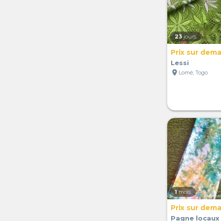
23
jours
Prix sur dem
Lessi
location_on
Lomé, Togo
1
mois
Prix sur dem
Pagne locaux