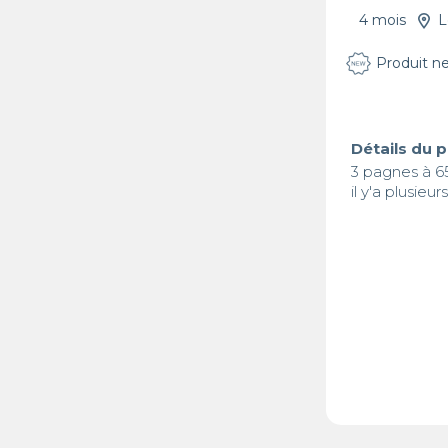
4 mois
L
Produit n
Détails du 
3 pagnes à 65
il y'a plusie