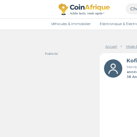
Véhicules & Immobilier
Electronique & Elec
Accueil
Mode 
Publicité
Kof
Membr
anné
38 A