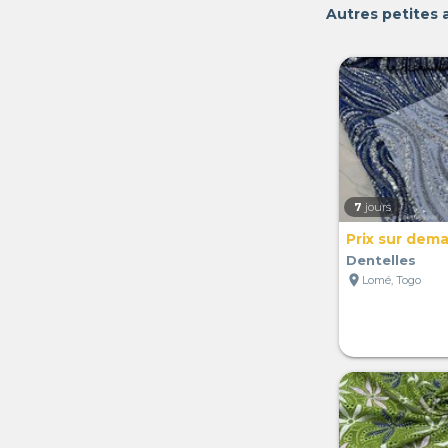
Autres petites 
7
jours
Prix sur dem
Dentelles
location_on
Lomé, Togo