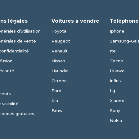
ns légales
Voitures à vendre
Téléphone
nérales d’utilisation
Toyota
Iphone
énérales de vente
Peugeot
Samsung-Gal
confidentialité
Renault
Itel
fusion
Nissan
Tecno
écurité
Hyundai
Huawei
Citroen
Infinix
Ford
Lg
ments
Kia
Xiaomi
visibilité
Bmw
Sony
nonces gratuites
Nokia