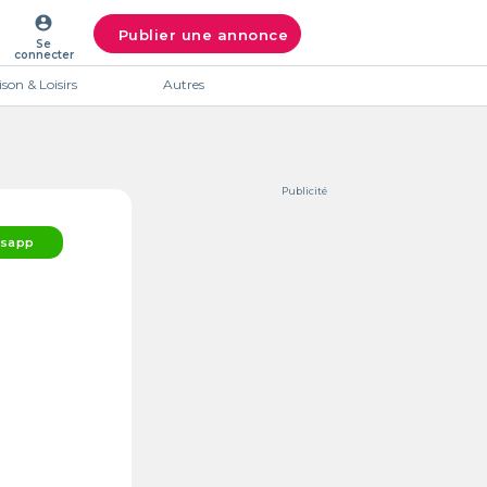
account_circle
Publier une annonce
Se
connecter
son & Loisirs
Autres
Publicité
sapp