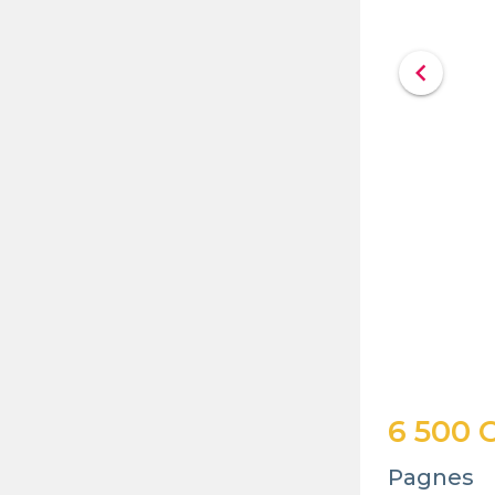
chevron_left
6 500 
Pagnes