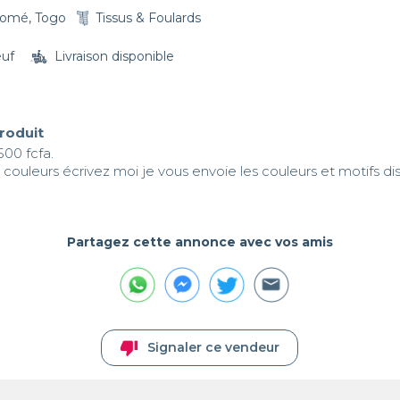
omé, Togo
Tissus & Foulards
euf
Livraison disponible
produit
00 fcfa.

urs couleurs écrivez moi je vous envoie les couleurs et motifs di
Partagez cette annonce avec vos amis
thumb_down
Signaler ce vendeur