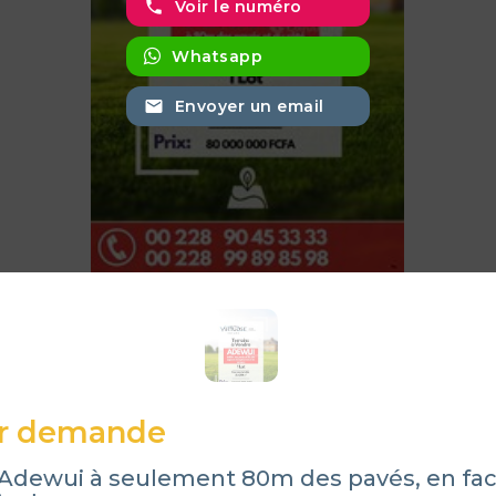
phone
Voir le numéro
Whatsapp
email
Envoyer un email
ur demande
à Adewui à seulement 80m des pavés, en fac