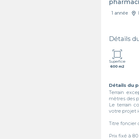
pharmac
1 année
Détails d
Superficie
600 m2
Détails du 
Terrain exce
mètres des p
Le terrain c
votre projet id
Titre foncier 
Prix fixé à 8