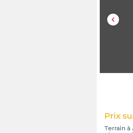
chevron_left
Prix s
Terrain 