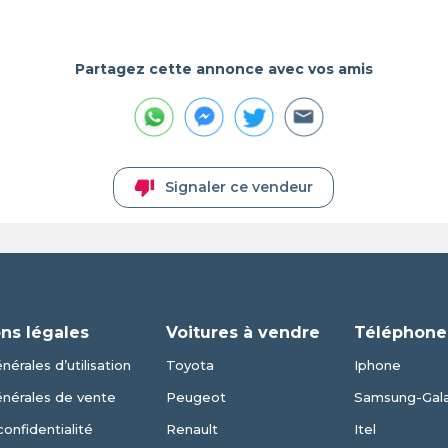
Partagez cette annonce avec vos amis
thumb_down
Signaler ce vendeur
ns légales
Voitures à vendre
Téléphone
nérales d’utilisation
Toyota
Iphone
énérales de vente
Peugeot
Samsung-Gal
confidentialité
Renault
Itel