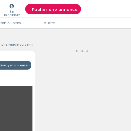
account_circle
Publier une annonce
Se
connecter
son & Loisirs
Autres
la pharmacie du campus
Publicité
Envoyer un email