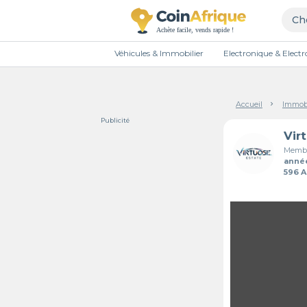
Véhicules & Immobilier
Electronique & Elec
Accueil
Immobi
Publicité
Vir
Membr
anné
596 