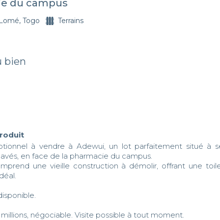
ie du campus
Lomé, Togo
Terrains
u bien
produit
ptionnel à vendre à Adewui, un lot parfaitement situé à 
avés, en face de la pharmacie du campus. 

omprend une vieille construction à démolir, offrant une toile
éal. 

disponible.

0 millions, négociable. Visite possible à tout moment. 