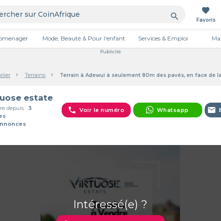
favorite
search
Favoris
tromenager
Mode, Beauté & Pour l'enfant
Services & Emploi
Mai
Publicité
lier
Terrains
Terrain à Adewui à seulement 80m des pavés, en face de 
tuose estate
e depuis
3
phone
email
Voir le numéro
Whatsapp
es
Annonces
Intéressé(e) ?