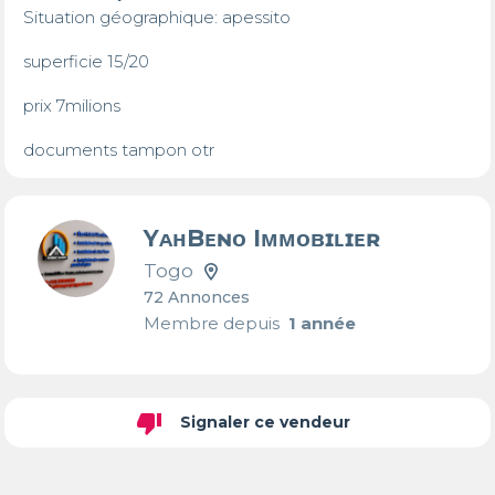
Situation géographique: apessito 

superficie 15/20

prix 7milions

documents tampon otr
YᴀʜBᴇɴᴏ Iᴍᴍᴏʙɪʟɪᴇʀ
Togo
72 Annonces
Membre depuis
1 année
thumb_down
Signaler ce vendeur