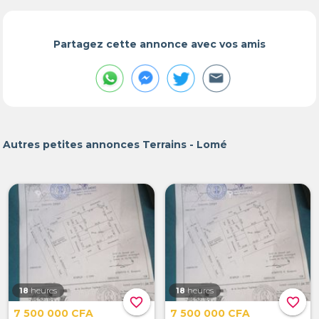
Partagez cette annonce avec vos amis
Autres petites annonces Terrains - Lomé
18
heures
18
heures
favorite_border
favorite_border
7 500 000 CFA
7 500 000 CFA