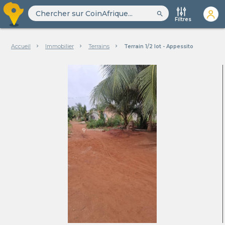
search
Filtres
Accueil
Immobilier
Terrains
Terrain 1/2 lot - Appessito