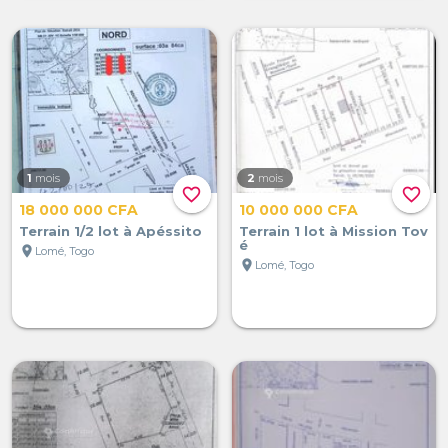
1
mois
2
mois
favorite_border
favorite_border
18 000 000 CFA
10 000 000 CFA
Terrain 1/2 lot à Apéssito
Terrain 1 lot à Mission Tov
é
location_on
Lomé, Togo
location_on
Lomé, Togo