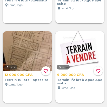
Terrain 4 lots - Apessito
Terrain 1/2 lot - Agoe ape
ssito
location_on
Lomé, Togo
location_on
Lomé, Togo
3
mois
3
mois
favorite_border
favorite_border
12 000 000 CFA
9 000 000 CFA
Terrain 10 lots - Apessito
Terrain 1/2 lot à Agoe Ape
ssito
location_on
Lomé, Togo
location_on
Lomé, Togo