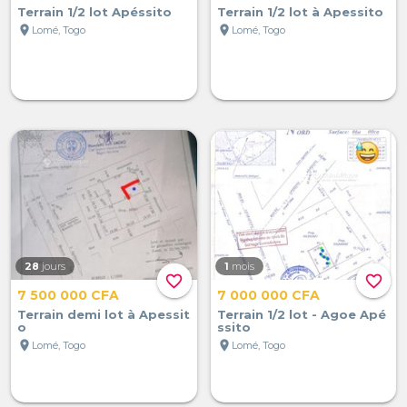
Terrain 1/2 lot Apéssito
Terrain 1/2 lot à Apessito
location_on
location_on
Lomé, Togo
Lomé, Togo
28
jours
1
mois
favorite_border
favorite_border
7 500 000 CFA
7 000 000 CFA
Terrain demi lot à Apessit
Terrain 1/2 lot - Agoe Apé
o
ssito
location_on
location_on
Lomé, Togo
Lomé, Togo