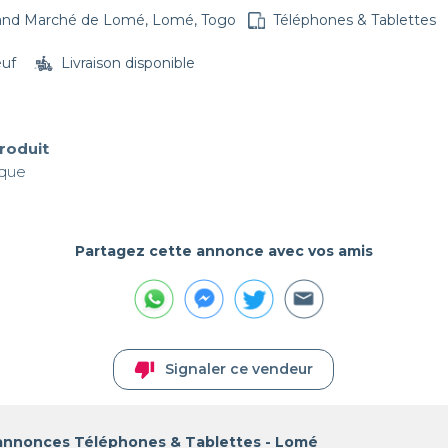
and Marché de Lomé, Lomé, Togo
Téléphones & Tablettes
euf
Livraison disponible
produit
ique
Partagez cette annonce avec vos amis
thumb_down
Signaler ce vendeur
 annonces Téléphones & Tablettes - Lomé