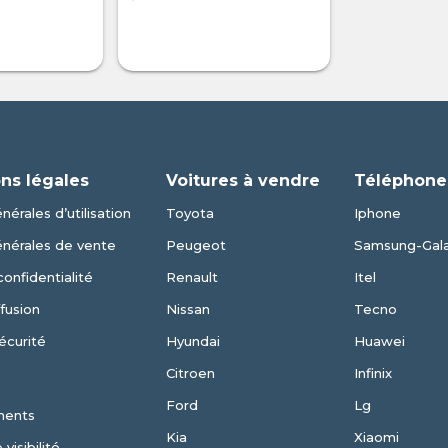
ns légales
Voitures à vendre
Téléphone
nérales d’utilisation
Toyota
Iphone
énérales de vente
Peugeot
Samsung-Gal
confidentialité
Renault
Itel
fusion
Nissan
Tecno
écurité
Hyundai
Huawei
Citroen
Infinix
Ford
Lg
ments
Kia
Xiaomi
visibilité