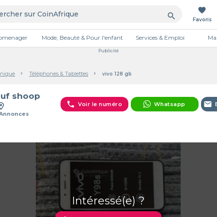
favorite
search
Favoris
tromenager
Mode, Beauté & Pour l'enfant
Services & Emploi
Mai
Publicité
onique
Téléphones & Tablettes
vivo 128 gb
uf shoop
phone
email
Voir le numéro
Whatsapp
 Annonces
Intéressé(e) ?