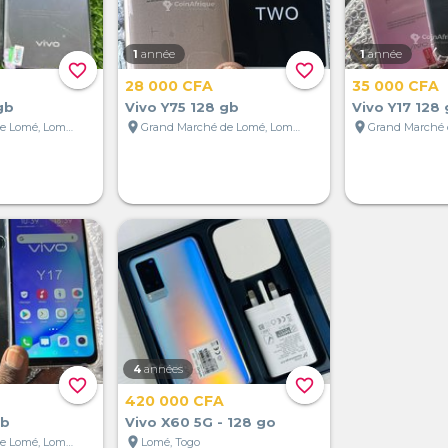
1
année
1
année
favorite_border
favorite_border
28 000 CFA
35 000 CFA
gb
Vivo Y75 128 gb
Vivo Y17 128
location_on
location_on
Grand Marché de Lomé, Lomé, Togo
Grand Marché de Lomé, Lomé, Togo
4
années
favorite_border
favorite_border
420 000 CFA
gb
Vivo X60 5G - 128 go
location_on
Grand Marché de Lomé, Lomé, Togo
Lomé, Togo