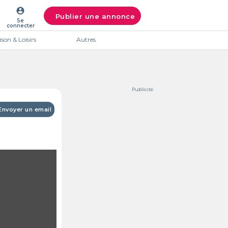
account_circle
Publier une annonce
Se
connecter
son & Loisirs
Autres
Publicité
Envoyer un email