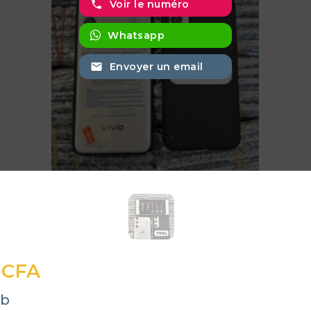
phone
Voir le numéro
Whatsapp
email
Envoyer un email
 CFA
gb