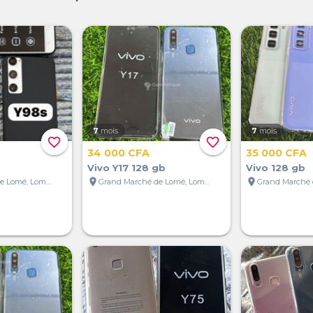
7
mois
7
mois
favorite_border
favorite_border
34 000 CFA
35 000 CFA
Vivo Y17 128 gb
Vivo 128 gb
location_on
location_on
Grand Marché de Lomé, Lomé, Togo
Grand Marché de Lomé, Lomé, Togo