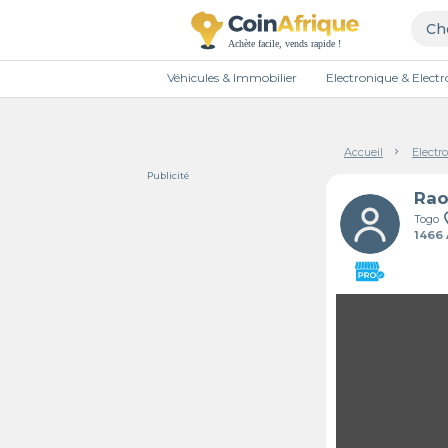
Véhicules & Immobilier
Electronique & Elec
Accueil
Electr
Publicité
Rao
Togo
1466