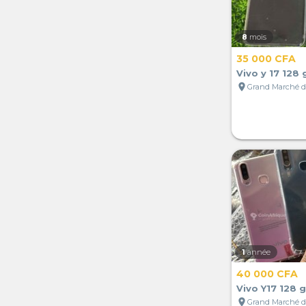
8
mois
35 000 CFA
Vivo y 17 128 
location_on
1
année
40 000 CFA
Vivo Y17 128 
location_on