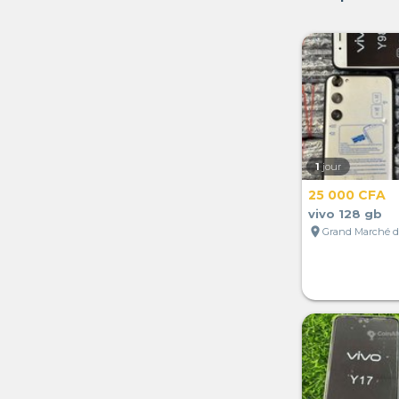
1
jour
25 000 CFA
vivo 128 gb
location_on