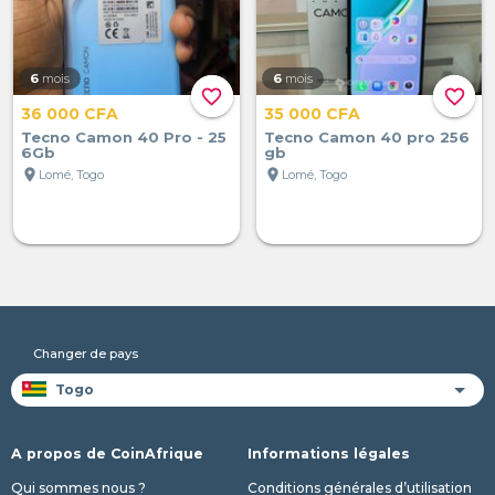
6
mois
6
mois
favorite_border
favorite_border
36 000 CFA
35 000 CFA
Tecno Camon 40 Pro - 25
Tecno Camon 40 pro 256
6Gb
gb
location_on
location_on
Lomé, Togo
Lomé, Togo
Changer de pays
A propos de CoinAfrique
Informations légales
Qui sommes nous ?
Conditions générales d’utilisation