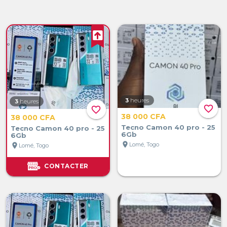
3
heures
3
heures
favorite_border
favorite_border
38 000 CFA
38 000 CFA
Tecno Camon 40 pro - 25
Tecno Camon 40 pro - 25
6Gb
6Gb
location_on
Lomé, Togo
location_on
Lomé, Togo
CONTACTER