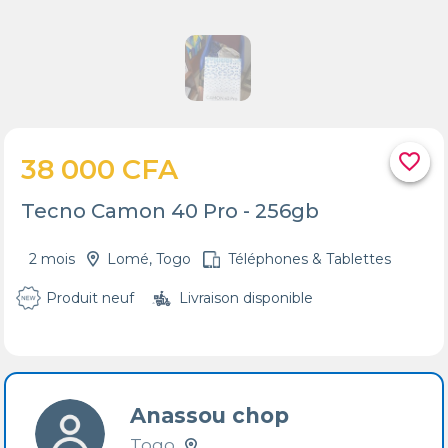
favorite_border
38 000 CFA
Tecno Camon 40 Pro - 256gb
2 mois
Lomé, Togo
Téléphones & Tablettes
Produit neuf
Livraison disponible
Anassou chop
Togo