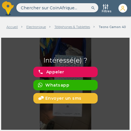
search
Filtres
Accueil
Electronique
Téléphones & Tablettes
Tecno Camon 40 Pr
Intéressé(e) ?
phone
Appeler
Whatsapp
Envoyer un sms