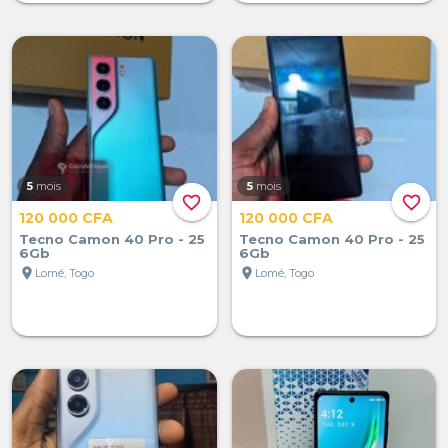
5
mois
5
mois
favorite_border
favorite_border
120 000 CFA
120 000 CFA
Tecno Camon 40 Pro - 25
Tecno Camon 40 Pro - 25
6Gb
6Gb
location_on
location_on
Lomé, Togo
Lomé, Togo