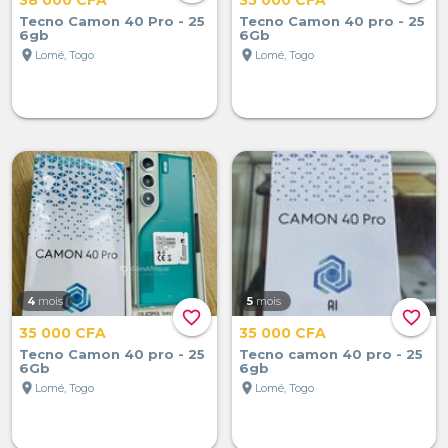
Tecno Camon 40 Pro - 25
Tecno Camon 40 pro - 25
6gb
6Gb
location_on
location_on
Lomé, Togo
Lomé, Togo
4
mois
5
mois
favorite_border
favorite_border
35 000 CFA
35 000 CFA
Tecno Camon 40 pro - 25
Tecno camon 40 pro - 25
6Gb
6gb
location_on
location_on
Lomé, Togo
Lomé, Togo