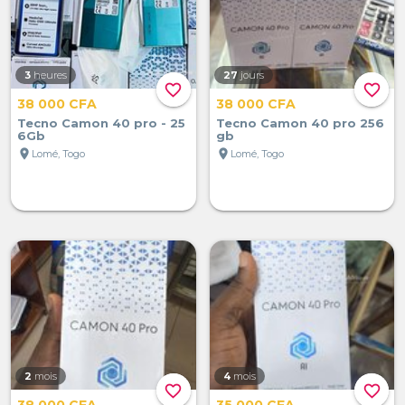
3
heures
27
jours
favorite_border
favorite_border
38 000 CFA
38 000 CFA
Tecno Camon 40 pro - 25
Tecno Camon 40 pro 256
6Gb
gb
location_on
location_on
Lomé, Togo
Lomé, Togo
2
mois
4
mois
favorite_border
favorite_border
38 000 CFA
35 000 CFA