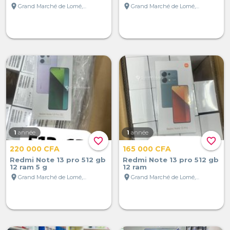
location_on
location_on
Grand Marché de Lomé, Lomé, Togo
Grand Marché de Lomé, Lomé, Togo
1
année
1
année
favorite_border
favorite_border
220 000 CFA
165 000 CFA
Redmi Note 13 pro 512 gb
Redmi Note 13 pro 512 gb
12 ram 5 g
12 ram
location_on
location_on
Grand Marché de Lomé, Lomé, Togo
Grand Marché de Lomé, Lomé, Togo