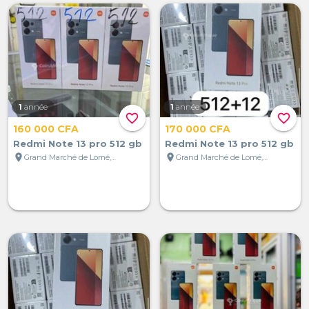
1
année
1
année
favorite_border
favorite_border
160 000 CFA
170 000 CFA
Redmi Note 13 pro 512 gb
Redmi Note 13 pro 512 gb
location_on
location_on
Grand Marché de Lomé, Lomé, Togo
Grand Marché de Lomé, Lomé, Togo