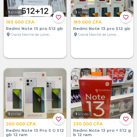
1
année
1
année
favorite_border
favorite_border
165 000 CFA
165 000 CFA
Redmi Note 13 pro 512 gb
Redmi Note 13 pro 512 gb
location_on
location_on
Grand Marché de Lomé, Lomé, Togo
Grand Marché de Lomé, Lomé, Togo
1
année
1
année
favorite_border
favorite_border
200 000 CFA
230 000 CFA
Redmi Note 13 Pro 5 G 512
Redmi Note 13 pro + 512 g
gb 12 ram
b 12 ram