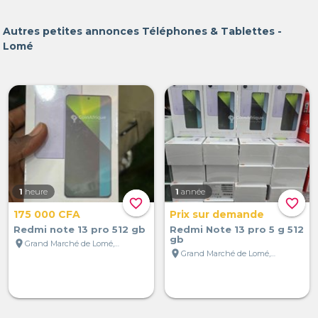
Autres petites annonces Téléphones & Tablettes -
Lomé
1
heure
1
année
favorite_border
favorite_border
175 000 CFA
Prix sur demande
Redmi note 13 pro 512 gb
Redmi Note 13 pro 5 g 512
gb
location_on
Grand Marché de Lomé, Lomé, Togo
location_on
Grand Marché de Lomé, Lomé, Togo