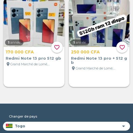
1
année
1
année
favorite_border
favorite_border
170 000 CFA
250 000 CFA
Redmi Note 13 pro 512 gb
Redmi Note 13 pro + 512 g
b
location_on
Grand Marché de Lomé, Lomé, Togo
location_on
Grand Marché de Lomé, Lomé, Togo
Changer de pays