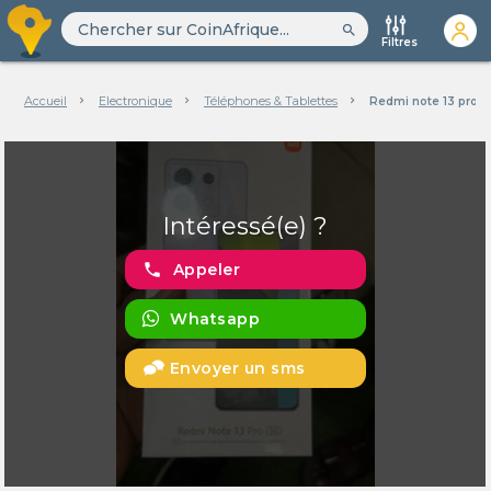
search
Filtres
Accueil
Electronique
Téléphones & Tablettes
Redmi note 13 pro 5
Intéressé(e) ?
phone
Appeler
Whatsapp
Envoyer un sms