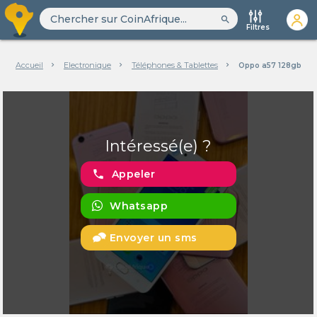
search
Filtres
Accueil
Electronique
Téléphones & Tablettes
Oppo a57 128gb
Intéressé(e) ?
phone
Appeler
Whatsapp
Envoyer un sms