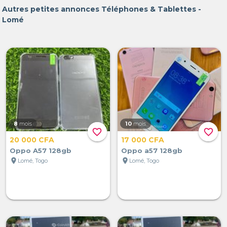
Autres petites annonces Téléphones & Tablettes -
Lomé
8
mois
10
mois
favorite_border
favorite_border
20 000 CFA
17 000 CFA
Oppo A57 128gb
Oppo a57 128gb
location_on
location_on
Lomé, Togo
Lomé, Togo