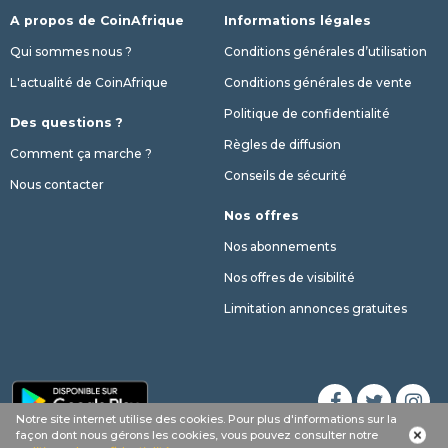
A propos de CoinAfrique
Informations légales
Qui sommes nous ?
Conditions générales d’utilisation
L'actualité de CoinAfrique
Conditions générales de vente
Politique de confidentialité
Des questions ?
Règles de diffusion
Comment ça marche ?
Conseils de sécurité
Nous contacter
Nos offres
Nos abonnements
Nos offres de visibilité
Limitation annonces gratuites
Notre site internet utilise des cookies. Pour plus d'informations sur la
Appel
Whatsapp
SMS
phone
façon dont nous gérons les cookies, vous pouvez consulter notre