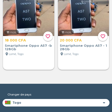
11
mois
11
mois
favorite_border
favorite_border
18 000 CFA
20 000 CFA
Smartphone Oppo A57 -b
Smartphone Oppo A57 - 1
128Gb
28Gb
location_on
location_on
Lomé, Togo
Lomé, Togo
Changer de pays