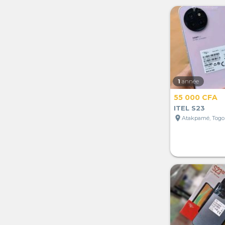
1
année
55 000 CFA
ITEL S23
location_on
Atakpamé, Togo