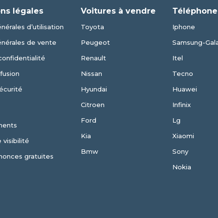
ns légales
Voitures à vendre
Téléphone
nérales d’utilisation
Toyota
Iphone
énérales de vente
Peugeot
Samsung-Gal
confidentialité
Renault
Itel
fusion
Nissan
Tecno
écurité
Hyundai
Huawei
Citroen
Infinix
Ford
Lg
ments
Kia
Xiaomi
visibilité
Bmw
Sony
nonces gratuites
Nokia