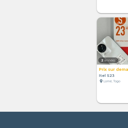
2
années
Prix sur dem
Itel S23
location_on
Lomé, Togo