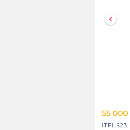
chevron_left
55 000
ITEL S23