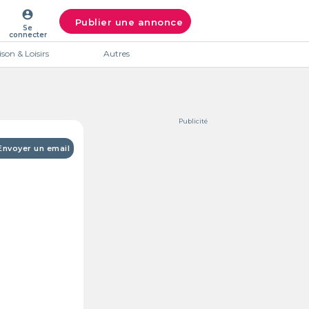
account_circle
Publier une annonce
Se
connecter
son & Loisirs
Autres
Publicité
Envoyer un email