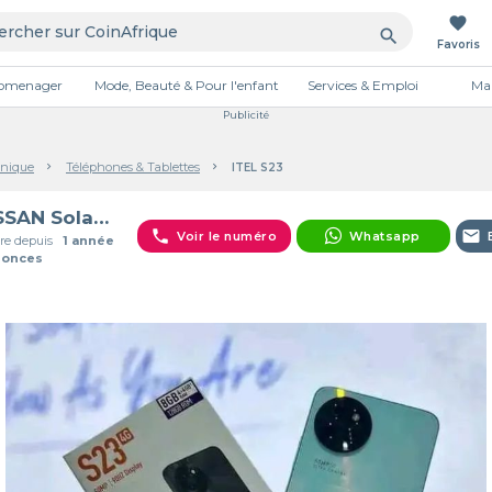
favorite
search
Favoris
tromenager
Mode, Beauté & Pour l'enfant
Services & Emploi
Mai
Publicité
onique
Téléphones & Tablettes
ITEL S23
MESSAN Solange
phone
email
Voir le numéro
Whatsapp
e depuis
1 année
nonces