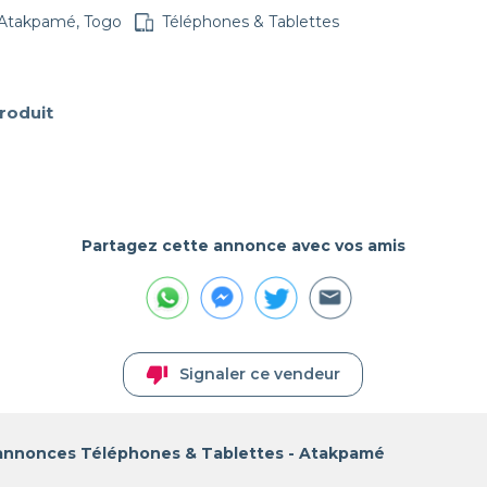
Atakpamé, Togo
Téléphones & Tablettes
produit


Partagez cette annonce avec vos amis
thumb_down
Signaler ce vendeur
 annonces Téléphones & Tablettes - Atakpamé