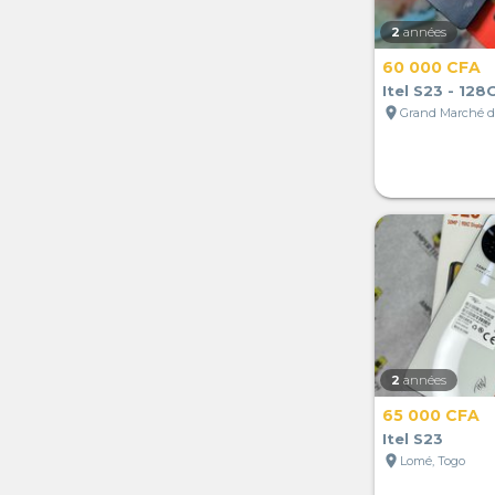
2
années
60 000 CFA
Itel S23 - 128
location_on
2
années
65 000 CFA
Itel S23
location_on
Lomé, Togo