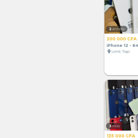
2
années
200 000 CFA
iPhone 12 - 6
location_on
Lomé, Togo
3
mois
135 000 CFA