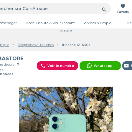
favorite
search
Favoris
tromenager
Mode, Beauté & Pour l'enfant
Services & Emploi
Mai
Publicité
onique
Téléphones & Tablettes
iPhoone 12- 64Go
BASTORE
e depuis
7
phone
email
Voir le numéro
Whatsapp
es
nnonces