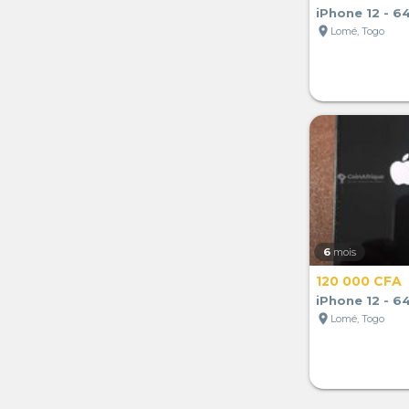
iPhone 12 - 6
location_on
Lomé, Togo
6
mois
120 000 CFA
iPhone 12 - 6
location_on
Lomé, Togo