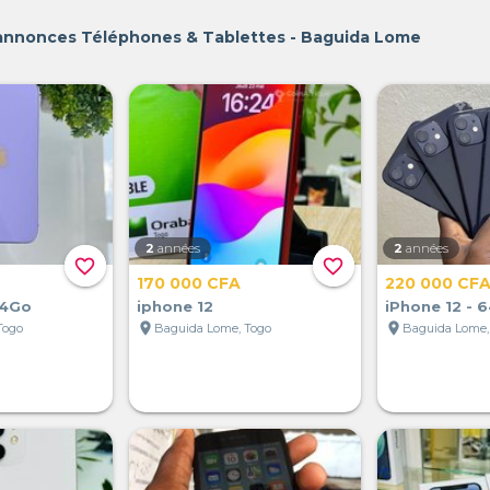
 annonces Téléphones & Tablettes - Baguida Lome
2
années
2
années
favorite_border
favorite_border
170 000 CFA
220 000 CF
64Go
iphone 12
iPhone 12 - 
location_on
location_on
Togo
Baguida Lome, Togo
Baguida Lome,