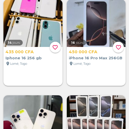
14
jours
16
jours
favorite_border
favorite_border
435 000 CFA
450 000 CFA
Iphone 16 256 gb
iPhone 16 Pro Max 256GB
location_on
location_on
Lomé, Togo
Lomé, Togo