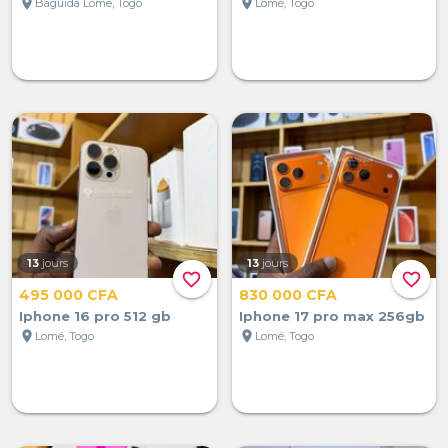
location_on
location_on
Baguida Lome, Togo
Lomé, Togo
13
jours
13
jours
favorite_border
favorite_border
495 000 CFA
830 000 CFA
Iphone 16 pro 512 gb
Iphone 17 pro max 256gb
location_on
location_on
Lomé, Togo
Lomé, Togo