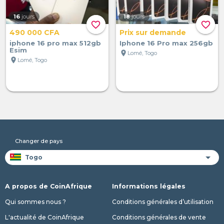
16
jours
18
jours
favorite_border
favorite_border
490 000 CFA
Prix sur demande
iphone 16 pro max 512gb
Iphone 16 Pro max 256gb
Esim
location_on
Lomé, Togo
location_on
Lomé, Togo
Changer de pays
A propos de CoinAfrique
Informations légales
Qui sommes nous ?
Conditions générales d’utilisation
L'actualité de CoinAfrique
Conditions générales de vente