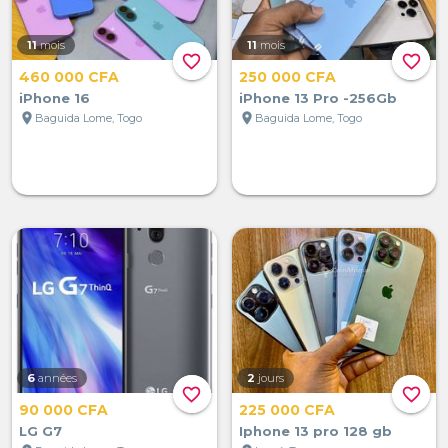
11
mois
11
mois
favorite_border
favorite_border
460 000 CFA
250 000 CFA
iPhone 16
iPhone 13 Pro -256Gb
location_on
location_on
Baguida Lome, Togo
Baguida Lome, Togo
6
années
2
jours
favorite_border
favorite_border
90 000 CFA
225 000 CFA
LG G7
Iphone 13 pro 128 gb