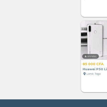
4
années
85 000 CFA
Huawei P30 Li
location_on
Lomé, Togo