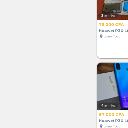
2
années
75 000 CFA
Huawei P30 Li
location_on
Lomé, Togo
4
années
87 000 CFA
Huawei P30 Li
location_on
Lomé, Togo