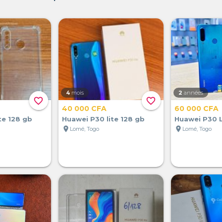
4
mois
2
années
favorite_border
favorite_border
40 000 CFA
60 000 CFA
te 128 gb
Huawei P30 lite 128 gb
Huawei P30 L
location_on
location_on
Lomé, Togo
Lomé, Togo