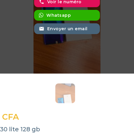
phone
Voir le numéro
Whatsapp
email
Envoyer un email
 CFA
0 lite 128 gb