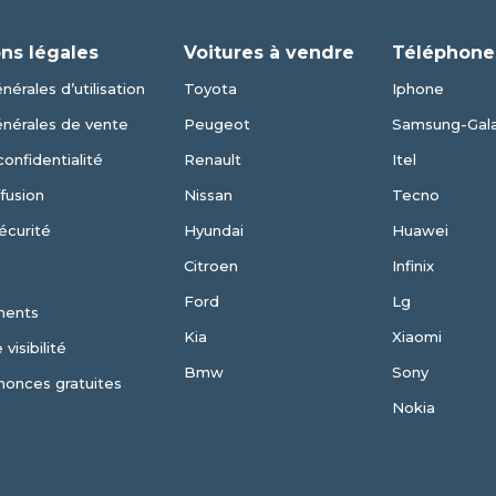
ns légales
Voitures à vendre
Téléphone
nérales d’utilisation
Toyota
Iphone
énérales de vente
Peugeot
Samsung-Gal
confidentialité
Renault
Itel
fusion
Nissan
Tecno
écurité
Hyundai
Huawei
Citroen
Infinix
Ford
Lg
ments
Kia
Xiaomi
visibilité
Bmw
Sony
nonces gratuites
Nokia