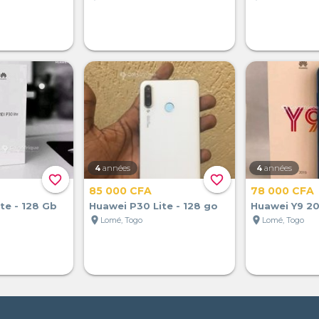
4
années
4
années
favorite_border
favorite_border
85 000 CFA
78 000 CFA
te - 128 Gb
Huawei P30 Lite - 128 go
Huawei Y9 20
location_on
location_on
Lomé, Togo
Lomé, Togo