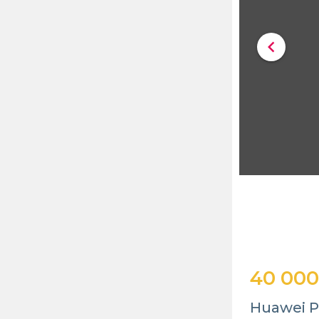
chevron_left
40 000
Huawei P3