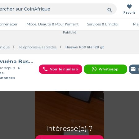
favorite
search
Favoris
tromenager
Mode, Beauté & Pour l'enfant
Services & Emploi
Mai
Publicité
onique
Téléphones & Tablettes
Huawei P30 lite 128 gb
Mawuéna Business
e depuis
6
phone
email
Voir le numéro
Whatsapp
es
Annonces
Intéressé(e) ?