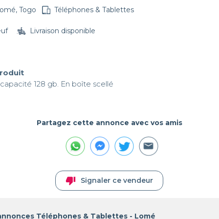
omé, Togo
Téléphones & Tablettes
euf
Livraison disponible
produit
apacité 128 gb. En boîte scellé 
Partagez cette annonce avec vos amis
thumb_down
Signaler ce vendeur
 annonces Téléphones & Tablettes - Lomé