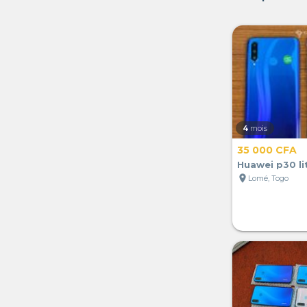
4
mois
35 000 CFA
Huawei p30 li
location_on
Lomé, Togo