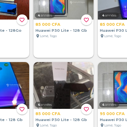
4
années
4
années
favorite_border
favorite_border
85 000 CFA
85 000 CFA
te - 128Go
Huawei P30 Lite - 128 Gb
Huawei P30 L
location_on
location_on
Lomé, Togo
Lomé, Togo
4
années
4
années
favorite_border
favorite_border
85 000 CFA
95 000 CFA
te - 128 Gb
Huawei P30 Lite - 128 Gb
Huawei P30 L
location_on
location_on
Lomé, Togo
Lomé, Togo