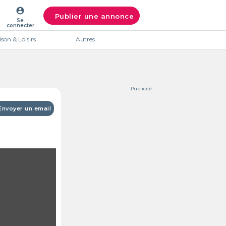
account_circle
Publier une annonce
Se
connecter
son & Loisirs
Autres
Publicité
Envoyer un email