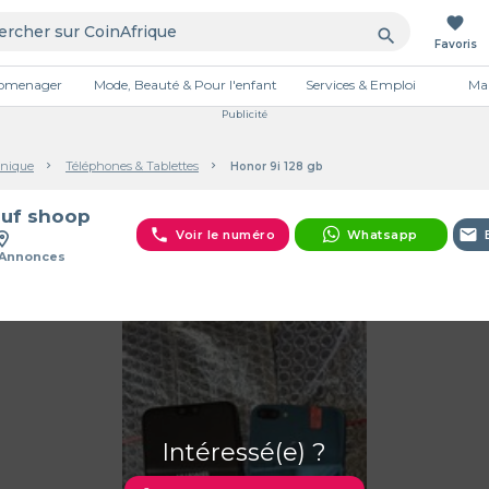
favorite
search
Favoris
tromenager
Mode, Beauté & Pour l'enfant
Services & Emploi
Mai
Publicité
onique
Téléphones & Tablettes
Honor 9i 128 gb
uf shoop
phone
email
Voir le numéro
Whatsapp
 Annonces
Intéressé(e) ?