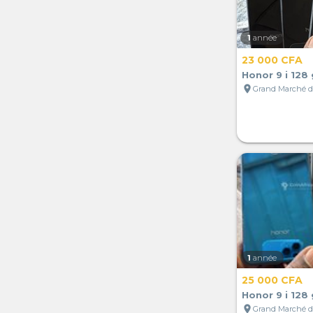
1
année
23 000 CFA
Honor 9 i 128
location_on
1
année
25 000 CFA
Honor 9 i 128
location_on