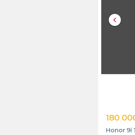
chevron_left
180 00
Honor 9i 