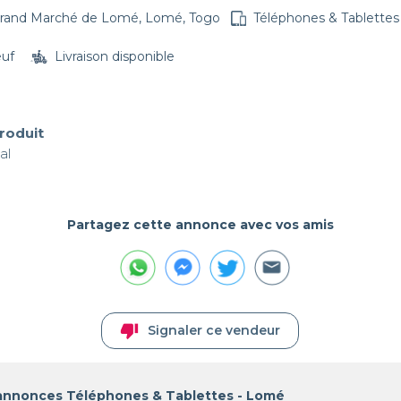
rand Marché de Lomé, Lomé, Togo
Téléphones & Tablettes
euf
Livraison disponible
produit
al
Partagez cette annonce avec vos amis
thumb_down
Signaler ce vendeur
 annonces Téléphones & Tablettes - Lomé