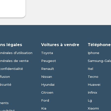
ns légales
Voitures à vendre
Téléphone
nérales d’utilisation
Toyota
Iphone
énérales de vente
Peugeot
Samsung-Gal
confidentialité
Renault
Itel
fusion
Nissan
Tecno
écurité
Hyundai
Huawei
Citroen
Infinix
Ford
Lg
ments
Kia
Xiaomi
visibilité