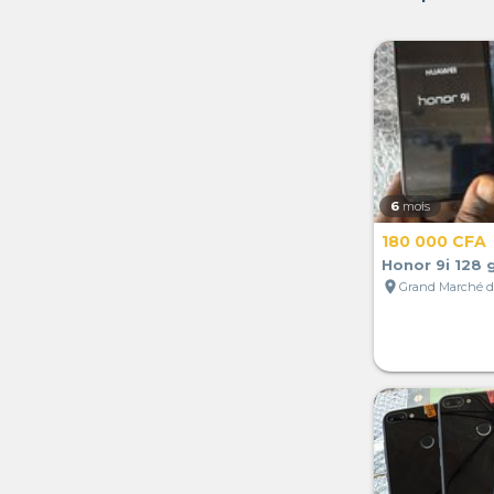
6
mois
180 000 CFA
Honor 9i 128 
location_on