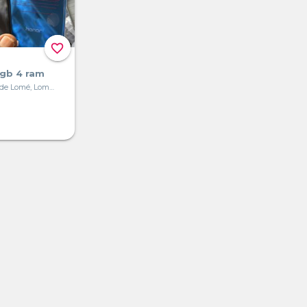
favorite_border
 gb 4 ram
Grand Marché de Lomé, Lomé, Togo