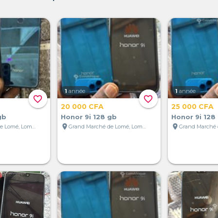
1
année
1
année
favorite_border
favorite_border
20 000 CFA
25 000 CFA
gb
Honor 9i 128 gb
Honor 9i 128
location_on
location_on
Grand Marché de Lomé, Lomé, Togo
Grand Marché de Lomé, Lomé, Togo