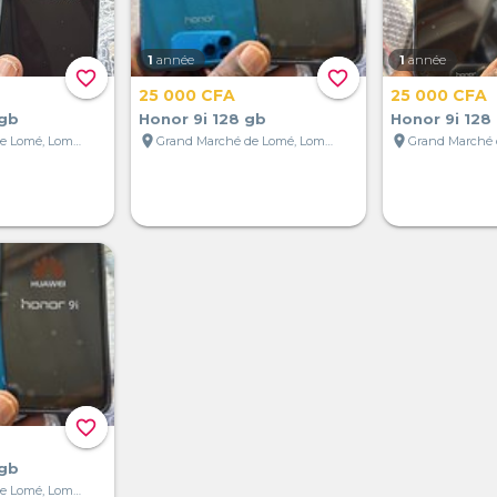
1
année
1
année
favorite_border
favorite_border
25 000 CFA
25 000 CFA
 gb
Honor 9i 128 gb
Honor 9i 128
location_on
location_on
Grand Marché de Lomé, Lomé, Togo
Grand Marché de Lomé, Lomé, Togo
favorite_border
 gb
Grand Marché de Lomé, Lomé, Togo