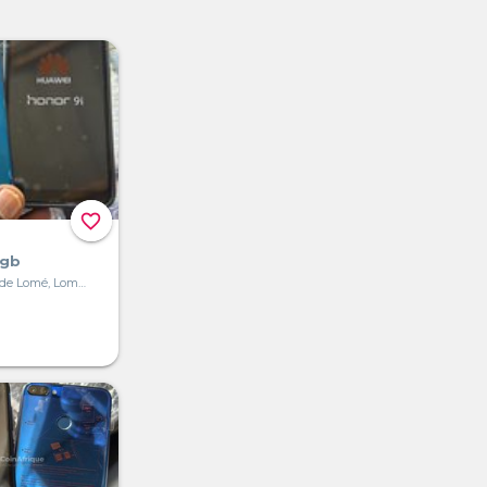
favorite_border
 gb
Grand Marché de Lomé, Lomé, Togo