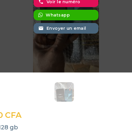
phone
Voir le numéro
Whatsapp
email
Envoyer un email
0 CFA
128 gb