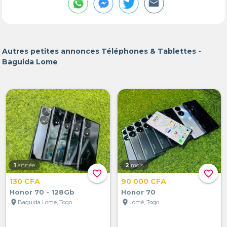
Autres petites annonces Téléphones & Tablettes -
Baguida Lome
1
année
2
mois
favorite_border
favorite_border
130 CFA
90 000 CFA
Honor 70 - 128Gb
Honor 70
location_on
location_on
Baguida Lome, Togo
Lomé, Togo