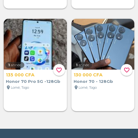
1
année
1
année
favorite_border
favorite_border
135 000 CFA
130 000 CFA
Honor 70 Pro 5G -128Gb
Honor 70 - 128Gb
location_on
location_on
Lomé, Togo
Lomé, Togo