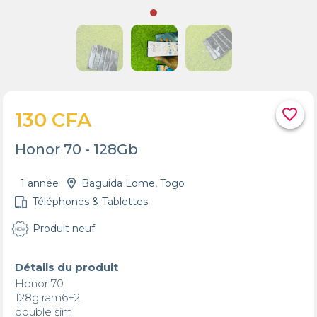
favorite_border
130 CFA
Honor 70 - 128Gb
1 année
Baguida Lome, Togo
Téléphones & Tablettes
Produit neuf
Détails du produit
Honor 70

128g ram6+2 

double sim 
