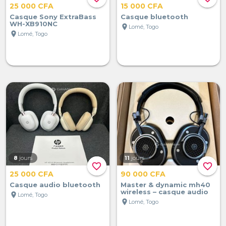
25 000 CFA
15 000 CFA
Casque Sony ExtraBass
Casque bluetooth
WH-XB910NC
location_on
Lomé, Togo
location_on
Lomé, Togo
8
jours
11
jours
favorite_border
favorite_border
25 000 CFA
90 000 CFA
Casque audio bluetooth
Master & dynamic mh40
wireless – casque audio
location_on
Lomé, Togo
location_on
Lomé, Togo