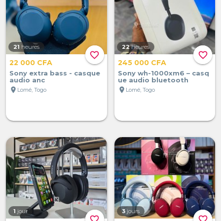
21
heures
22
heures
favorite_border
favorite_border
22 000 CFA
245 000 CFA
Sony extra bass - casque
Sony wh-1000xm6 – casq
audio anc
ue audio bluetooth
location_on
location_on
Lomé, Togo
Lomé, Togo
1
jour
3
jours
favorite_border
favorite_border