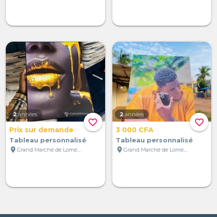
2
années
2
années
favorite_border
favorite_border
Prix sur demande
3 000 CFA
Tableau personnalisé
Tableau personnalisé
location_on
location_on
Grand Marché de Lomé, Lomé, Togo
Grand Marché de Lomé, Lomé, Togo