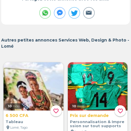
Autres petites annonces Services Web, Design & Photo -
Lomé
10
mois
10
mois
favorite_border
favorite_border
6 500 CFA
Prix sur demande
Tableau
Personnalisation & Impre
ssion sur tout supports
location_on
Lomé, Togo