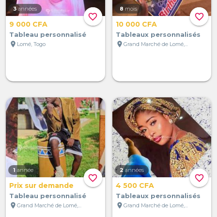
3
années
8
mois
favorite_border
favorite_border
9 000 CFA
10 000 CFA
Tableau personnalisé
Tableaux personnalisés
location_on
location_on
Lomé, Togo
Grand Marché de Lomé, Lomé, Togo
1
année
2
années
favorite_border
favorite_border
Prix sur demande
4 500 CFA
Tableau personnalisé
Tableaux personnalisés
location_on
location_on
Grand Marché de Lomé, Lomé, Togo
Grand Marché de Lomé, Lomé, Togo