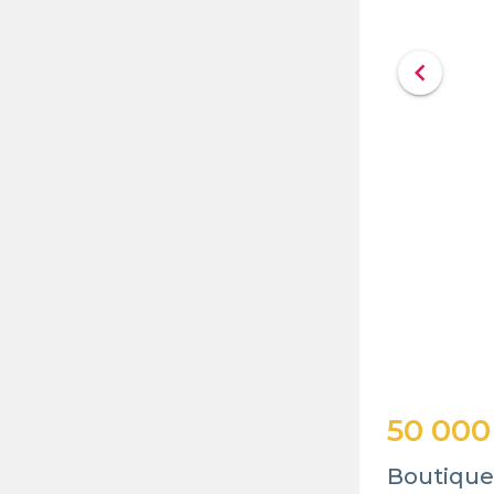
chevron_left
50 000
Boutique 