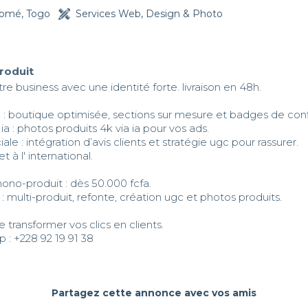
omé, Togo
Services Web, Design & Photo
produit
re business avec une identité forte. livraison en 48h.

 : boutique optimisée, sections sur mesure et badges de conf
ia : photos produits 4k via ia pour vos ads.

le : intégration d’avis clients et stratégie ugc pour rassurer.

t à l' international.

mono-produit : dès 50.000 fcfa.

 : multi-produit, refonte, création ugc et photos produits.

e transformer vos clics en clients.

 : +228 92 19 91 38
Partagez cette annonce avec vos amis