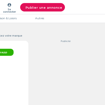
account_circle
Publier une annonce
Se
connecter
son & Loisirs
Autres
ancez votre marque
Publicité
sapp