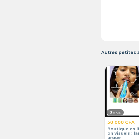
Autres petites
3
mois
50 000 CFA
Boutique en l
on visuels : l
arque