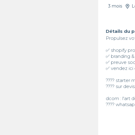
3 mois
L
Détails du 
Propulsez vot
✅ shopify pro
✅ branding & 
✅ preuve socia
✅ vendez ici e
???? starter 
???? sur devis
dcom : l'art d
???? whatsapp