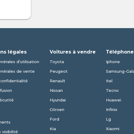
ns légales
Voitures à vendre
Téléphone
nérales d’utilisation
Toyota
Iphone
énérales de vente
Peugeot
Samsung-Gal
confidentialité
Renault
Itel
fusion
Nissan
Tecno
écurité
Hyundai
Huawei
Citroen
Infinix
Ford
Lg
ments
Kia
Xiaomi
visibilité