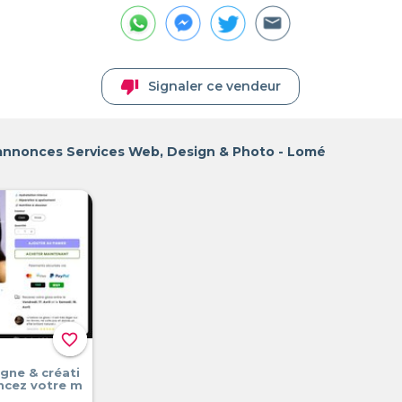
thumb_down
Signaler ce vendeur
 annonces Services Web, Design & Photo - Lomé
favorite_border
igne & créati
ancez votre m