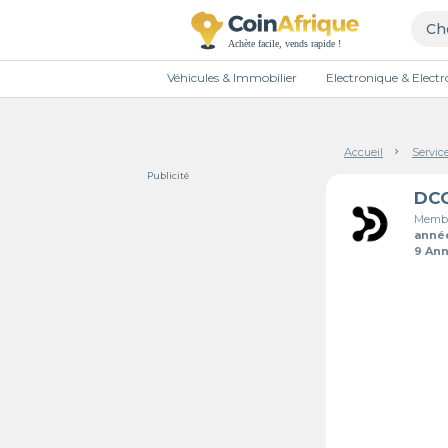
Véhicules & Immobilier
Electronique & Elec
Accueil
Servic
Publicité
DC
Membr
anné
9 An