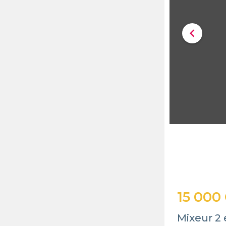
chevron_left
15 000
Mixeur 2 