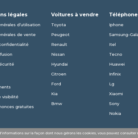
ns légales
Voitures à vendre
Téléphone
nérales d’utilisation
Toyota
Iphone
énérales de vente
Peugeot
Samsung-Gal
confidentialité
Renault
Itel
fusion
Nissan
Tecno
écurité
Hyundai
Huawei
Citroen
Infinix
Ford
Lg
ments
Kia
Xiaomi
visibilité
Bmw
Sony
nonces gratuites
Nokia
s d'informations sur la façon dont nous gérons les cookies, vous pouvez consulter