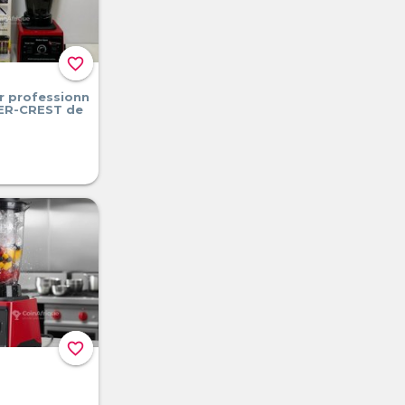
favorite_border
r professionn
LVER-CREST de
favorite_border