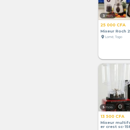
3
mois
25 000 CFA
Mixeur Roch 2 
location_on
Lomé, Togo
5
mois
13 500 CFA
Mixeur multif
er crest sc-1