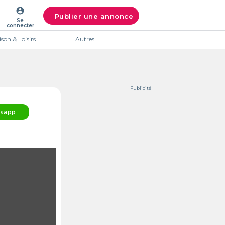
account_circle
Publier une annonce
Se
connecter
son & Loisirs
Autres
Publicité
sapp