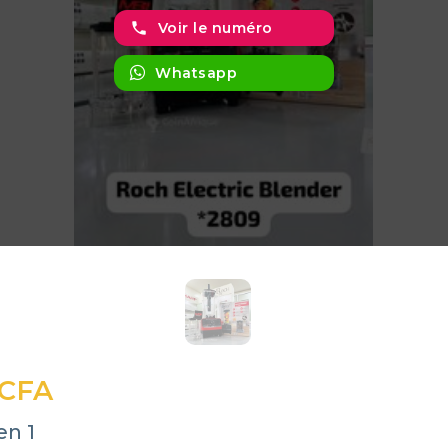
phone
Voir le numéro
Whatsapp
 CFA
en 1