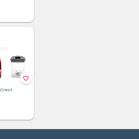
favorite_border
 Crest