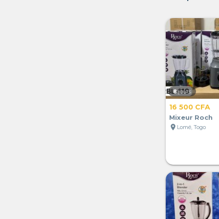
8
jours
16 500 CFA
Mixeur Roch
location_on
Lomé, Togo