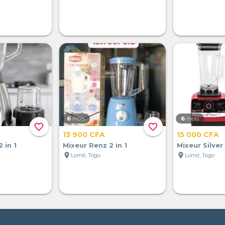
6
mois
6
mois
favorite_border
favorite_border
13 900 CFA
15 000 CFA
 in 1
Mixeur Renz 2 in 1
Mixeur Silver
location_on
location_on
Lomé, Togo
Lomé, Togo