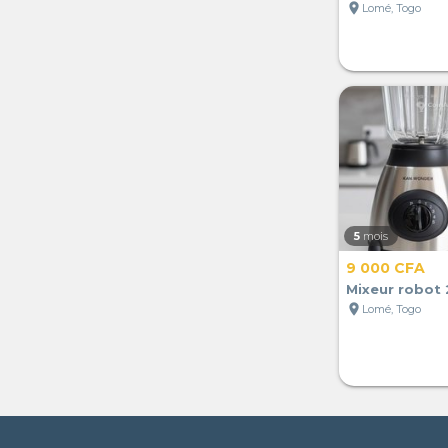
location_on
Lomé, Togo
5
mois
9 000 CFA
Mixeur robot 2
location_on
Lomé, Togo