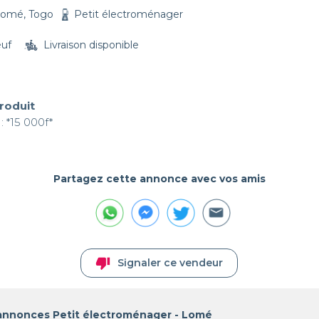
omé, Togo
Petit électroménager
euf
Livraison disponible
produit
: *15 000f*
Partagez cette annonce avec vos amis
thumb_down
Signaler ce vendeur
 annonces Petit électroménager - Lomé