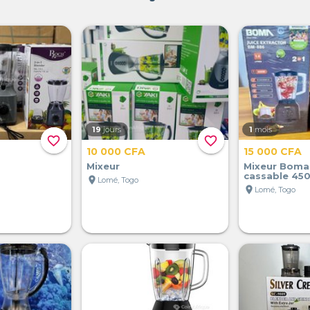
19
jours
1
mois
favorite_border
favorite_border
10 000 CFA
15 000 CFA
Mixeur
Mixeur Boma 2
cassable 45
location_on
Lomé, Togo
location_on
Lomé, Togo