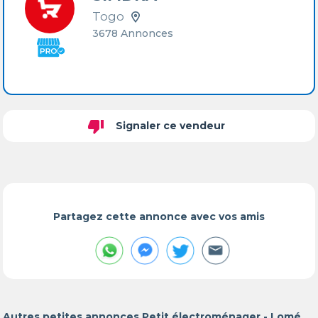
Togo
3678 Annonces
thumb_down
Signaler ce vendeur
Partagez cette annonce avec vos amis
Autres petites annonces Petit électroménager - Lomé