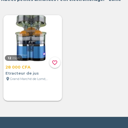
12
mois
favorite_border
28 000 CFA
Etracteur de jus
location_on
Grand Marché de Lomé, Lomé, Togo