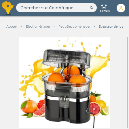
search
Filtres
Accueil
Electroménager
Petit électroménager
Etracteur de jus