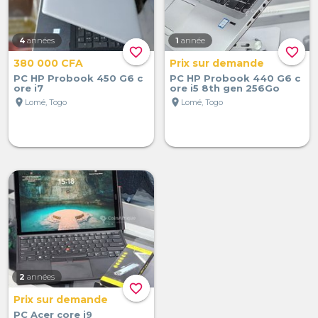
4
années
1
année
favorite_border
favorite_border
380 000 CFA
Prix sur demande
PC HP Probook 450 G6 c
PC HP Probook 440 G6 c
ore i7
ore i5 8th gen 256Go
location_on
location_on
Lomé, Togo
Lomé, Togo
2
années
favorite_border
Prix sur demande
PC Acer core i9