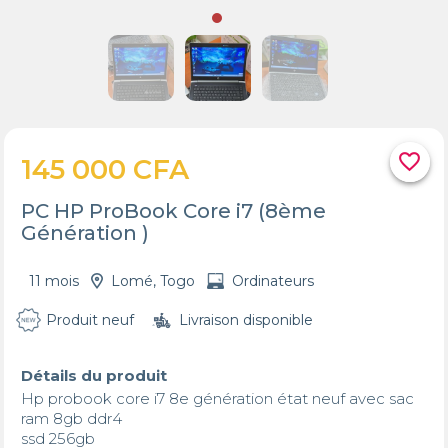
favorite_border
145 000 CFA
PC HP ProBook Core i7 (8ème
Génération )
11 mois
Lomé, Togo
Ordinateurs
Produit neuf
Livraison disponible
Détails du produit
Hp probook core i7 8e génération état neuf avec sac

ram 8gb ddr4 

ssd 256gb
