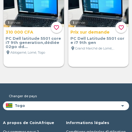
1
année
1
année
favorite_border
favorite_border
310 000 CFA
Prix sur demande
PC Dell latitude 5501 core
PC Dell Latitude 5501 cor
i7 9th generation,dédiée
e i7 9th gen
02go dd...
location_on
Grand Marché de Lomé, Lomé, Togo
location_on
Ablogamé, Lomé, Togo
Changer de pays
A propos de CoinAfrique
Informations légales
Qui sommes nous ?
Conditions générales d’utilisation