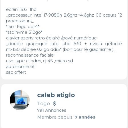
écran 15.6'' fhd

_processeur intel i7-9850h 2.6ghz~4.6ghz 06 cœurs 12 
processeurs_

*ram 16go ddr4*

*ssd nvme 512go* 

clavier azerty retro éclairé /pavé numérique 

_double graphique intel uhd 630 + nvidia geforce 
mx150 dédiée 02 go ddr5* (bon pour le graphisme )_

reconnaissance faciale 

usb, type c, hdmi, rj-45 ,micro sd

autonomie 6h

sac offert
caleb atiglo
Togo
791 Annonces
Membre depuis
7 années