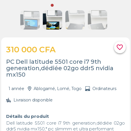
favorite_border
310 000 CFA
PC Dell latitude 5501 core i7 9th
generation,dédiée 02go ddr5 nvidia
mx150
1 année
Ablogamé, Lomé, Togo
Ordinateurs
Livraison disponible
Détails du produit
Dell latitude 5501 core i7 9th generation,dédiée 02go 
ddr5 nvidia mx150,* pc slimmm et ultra performant 
