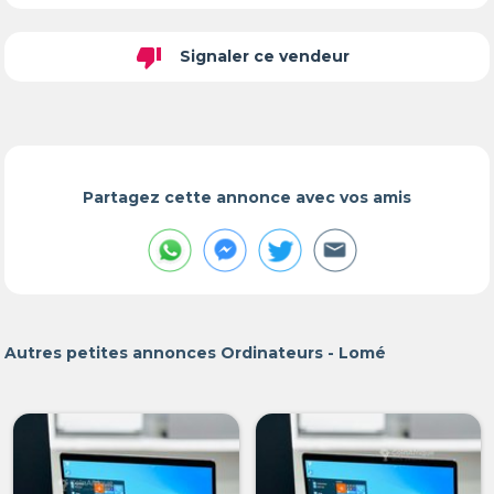
thumb_down
Signaler ce vendeur
Partagez cette annonce avec vos amis
Autres petites annonces Ordinateurs - Lomé