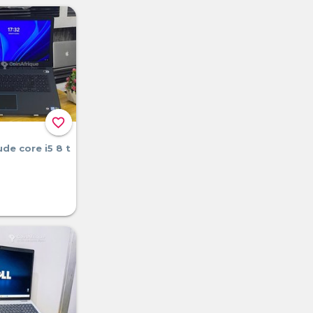
favorite_border
ude core i5 8 t