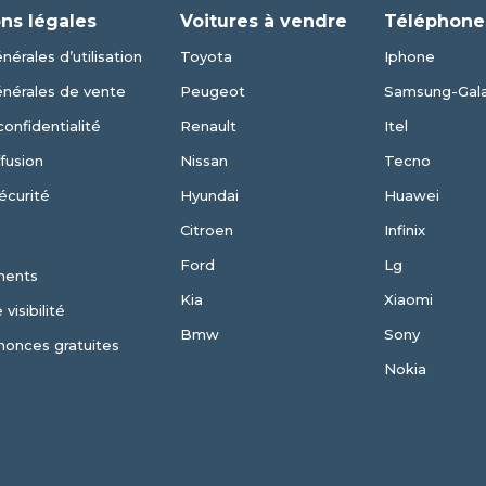
ns légales
Voitures à vendre
Téléphone
nérales d’utilisation
Toyota
Iphone
énérales de vente
Peugeot
Samsung-Gal
confidentialité
Renault
Itel
fusion
Nissan
Tecno
écurité
Hyundai
Huawei
Citroen
Infinix
Ford
Lg
ments
Kia
Xiaomi
visibilité
Bmw
Sony
nonces gratuites
Nokia