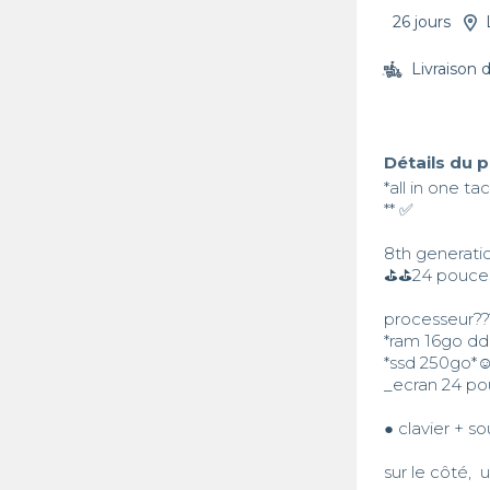
26 jours
Livraison 
Détails du 
*all in one ta
** ✅

8th generatio
⛳⛳24 pouces t
processeur??
*ram 16go ddr
*ssd 250go*☺️
_ecran 24 pou
● clavier + sou
sur le côté,  