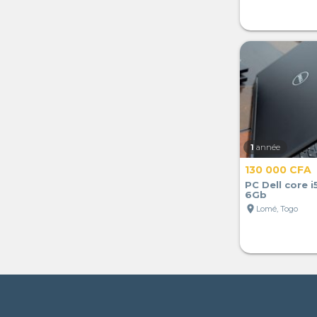
1
année
130 000 CFA
PC Dell core i
6Gb
location_on
Lomé, Togo