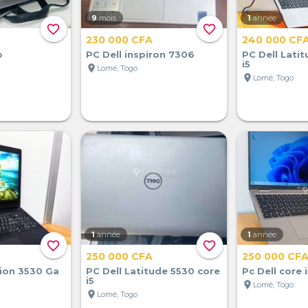
9
mois
1
année
favorite_border
favorite_border
230 000 CFA
240 000 CF
o
PC Dell inspiron 7306
PC Dell Lati
i5
location_on
Lomé, Togo
location_on
Lomé, Togo
1
année
1
année
favorite_border
favorite_border
250 000 CFA
250 000 CF
sion 3530 Ga
PC Dell Latitude 5530 core
Pc Dell core 
i5
location_on
Lomé, Togo
location_on
Lomé, Togo