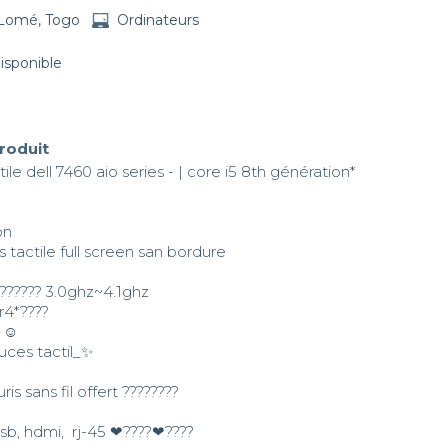
Lomé, Togo
Ordinateurs
disponible
produit
ctile dell 7460 aio series - | core i5 8th génération*

n 

actile full screen san bordure 

?????? 3.0ghz~4.1ghz

4*????

☺️

ces tactil_✨

ris sans fil offert ????????

usb, hdmi,  rj-45 ❤‍????❤‍????
