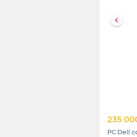
chevron_left
235 00
PC Dell c