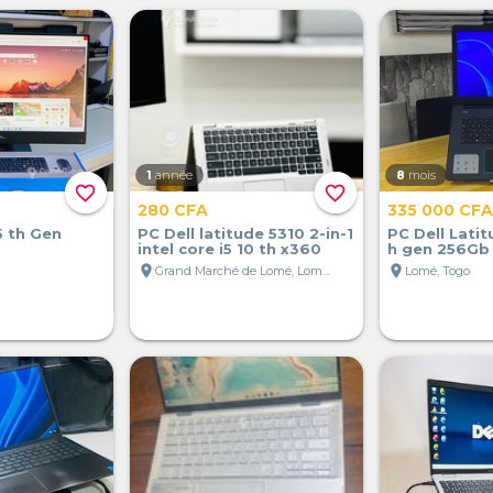
1
année
8
mois
favorite_border
favorite_border
280 CFA
335 000 CFA
5 th Gen
PC Dell latitude 5310 2-in-1
PC Dell Latit
intel core i5 10 th x360
h gen 256Gb
location_on
location_on
Grand Marché de Lomé, Lomé, Togo
Lomé, Togo