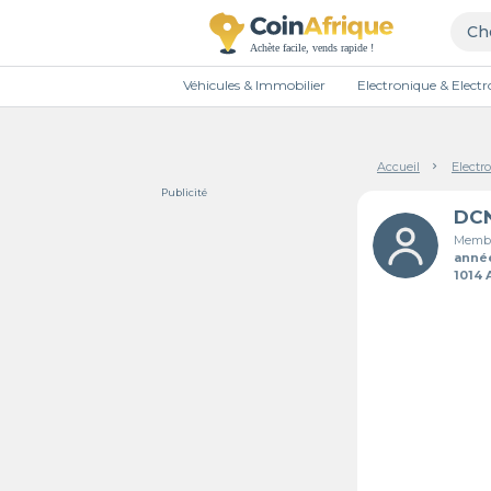
Véhicules & Immobilier
Electronique & Elec
Accueil
Electr
Publicité
Membr
anné
1014