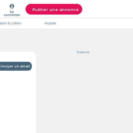
account_circle
Publier une annonce
Se
connecter
son & Loisirs
Autres
Publicité
Envoyer un email