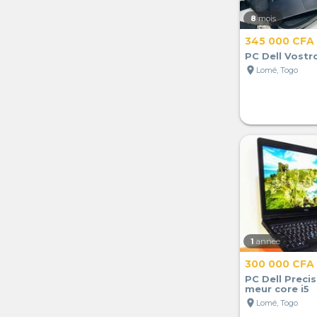
8
mois
345 000 CFA
PC Dell Vostr
location_on
Lomé, Togo
1
année
300 000 CFA
PC Dell Preci
meur core i5
location_on
Lomé, Togo