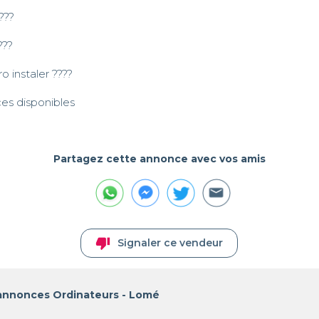
??

??

 instaler ????

ces disponibles 
Partagez cette annonce avec vos amis
thumb_down
Signaler ce vendeur
 annonces Ordinateurs - Lomé