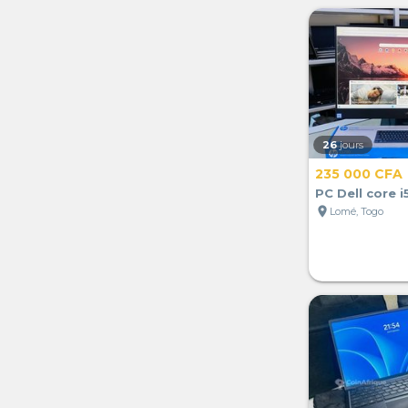
26
jours
235 000 CFA
PC Dell core i
location_on
Lomé, Togo