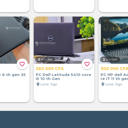
2
années
2
années
favorite_border
favorite_border
260 000 CFA
300 000 CF
5 6 th gen 25
PC Dell Latitude 5410 core
PC HP dell A
i5 10 th Gen
re i7 11 th ge
location_on
location_on
Lomé, Togo
Lomé, Togo