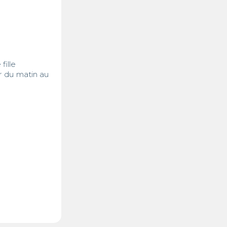
lle 

r du matin au 