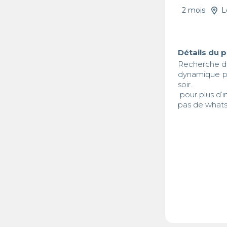
2 mois
L
Détails du 
Recherche d’
dynamique pré
soir.

 pour plus d’information  veuillez appeler 

pas de what