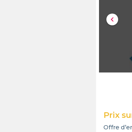
chevron_left
Prix s
Offre d’e