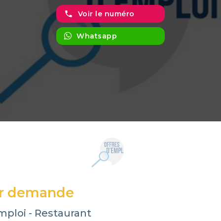
phone
Voir le numéro
Whatsapp
ur demande
mploi - Restaurant