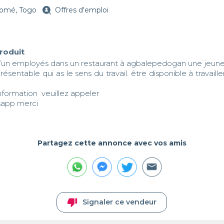
omé, Togo
Offres d'emploi
produit
un employés dans un restaurant à agbalepedogan une jeune fi
sentable qui as le sens du travail. être disponible à travaille
sapp merci
Partagez cette annonce avec vos amis
thumb_down
Signaler ce vendeur