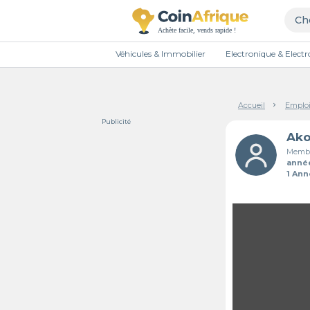
Véhicules & Immobilier
Electronique & Elec
Accueil
Emploi
Publicité
Membr
anné
1 An