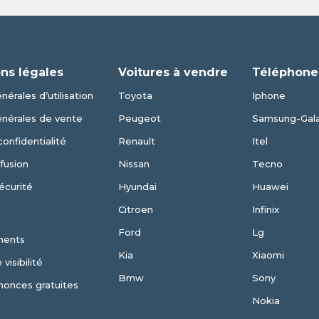
ns légales
Voitures à vendre
Téléphone
nérales d’utilisation
Toyota
Iphone
énérales de vente
Peugeot
Samsung-Gal
confidentialité
Renault
Itel
fusion
Nissan
Tecno
écurité
Hyundai
Huawei
Citroen
Infinix
Ford
Lg
ments
Kia
Xiaomi
visibilité
Bmw
Sony
nonces gratuites
Nokia