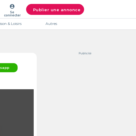
account_circle
Publier une annonce
Se
connecter
son & Loisirs
Autres
Publicité
sapp