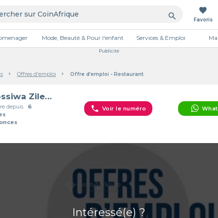
favorite
search
Favoris
tromenager
Mode, Beauté & Pour l'enfant
Services & Emploi
Mai
Publicité
s
Offres d'emploi
Offre d’emploi - Restaurant
Akossiwa Zilevou
e depuis
6
phone
Voir le numéro
What
es
nonces
Intéressé(e) ?