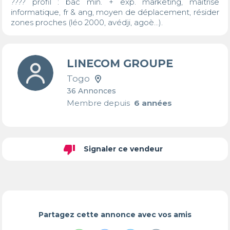
???? profil : bac min. + exp. marketing, maîtrise 
informatique, fr & ang, moyen de déplacement, résider 
zones proches (léo 2000, avédji, agoè…).
LINECOM GROUPE
Togo
36 Annonces
Membre depuis
6 années
thumb_down
Signaler ce vendeur
Partagez cette annonce avec vos amis