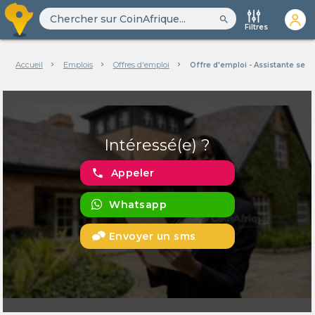
search
Filtres
Accueil
Emplois
Offres d'emploi
Offre d'emploi - Assistante secr
Intéressé(e) ?
phone
Appeler
Whatsapp
Envoyer un sms