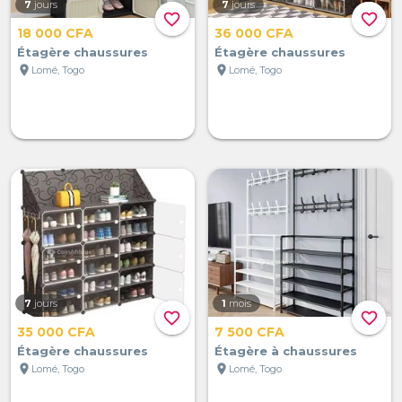
7
jours
7
jours
favorite_border
favorite_border
18 000 CFA
36 000 CFA
Étagère chaussures
Étagère chaussures
location_on
location_on
Lomé, Togo
Lomé, Togo
7
jours
1
mois
favorite_border
favorite_border
35 000 CFA
7 500 CFA
Étagère chaussures
Étagère à chaussures
location_on
location_on
Lomé, Togo
Lomé, Togo