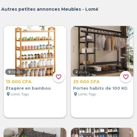
Autres petites annonces Meubles - Lomé
9
heures
2
jours
favorite_border
favorite_border
15 000 CFA
25 000 CFA
Étagère en bambou
Portes habits de 100 KG
location_on
location_on
Lomé, Togo
Lomé, Togo