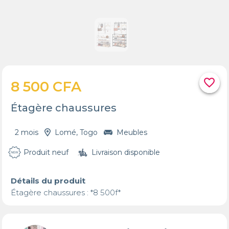
favorite_border
8 500 CFA
Étagère chaussures
2 mois
Lomé, Togo
Meubles
Produit neuf
Livraison disponible
Détails du produit
Étagère chaussures : *8 500f*