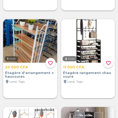
1
mois
2
mois
favorite_border
favorite_border
20 000 CFA
11 000 CFA
Étagère d'arrangement c
Étagère rangement chau
haussures
ssure
location_on
location_on
Lomé, Togo
Lomé, Togo