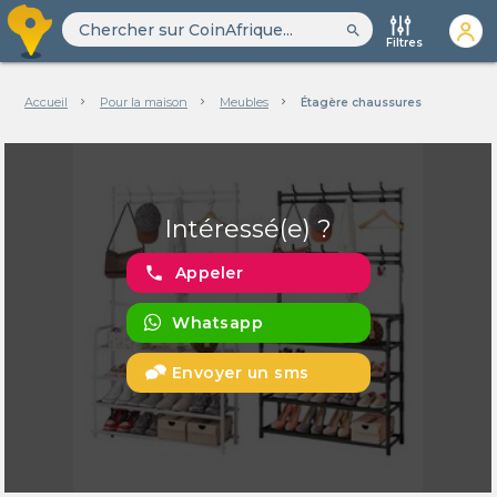
search
Filtres
Accueil
Pour la maison
Meubles
Étagère chaussures
Intéressé(e) ?
phone
Appeler
Whatsapp
Envoyer un sms